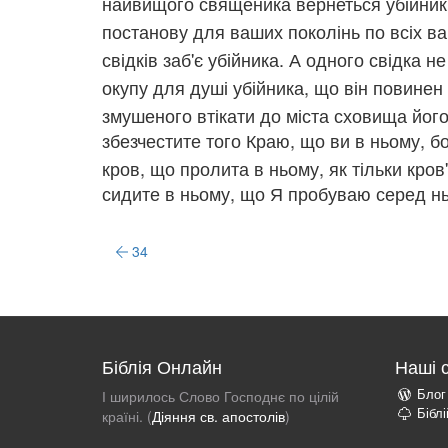
найвищого священика вернеться убійник 
постанову для ваших поколінь по всіх в
свідків заб'є убійника. А одного свідка 
окупу для душі убійника, що він повинен
змушеного втікати до міста сховища йог
збезчестите того Краю, що ви в ньому, бо
кров, що пролита в ньому, як тільки кров'
сидите в ньому, що Я пробуваю серед нь
34
Біблія Онлайн
Наші 
Блог
І ширилось Слово Господнє по цілій
Бібл
країні. (
Діяння св. апостолів
)