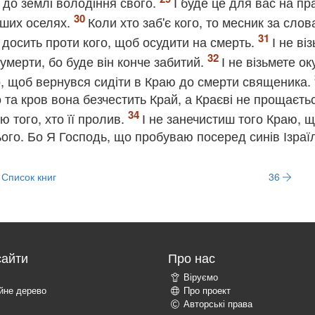
до землі володіння свого.
І буде це для вас на пр
аших оселях.
Коли хто заб'є кого, то месник за сло
не досить проти кого, щоб осудити на смерть.
І не ві
 умерти, бо буде він конче забитий.
І не візьмете ок
о, щоб вернувся сидіти в Краю до смерти священика.
 та кров вона безчестить Край, а Краєві не прощаєть
ю того, хто її пролив.
І не занечистиш того Краю, щ
ого. Бо Я Господь, що пробуваю посеред синів Ізраї
Список книг
36
сайти
Про нас
Віруємо
ійне дерево
Про проект
Авторські права