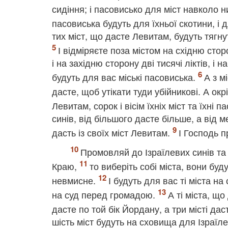
сидіння; і пасовисько для міст навколо 
пасовиська будуть для їхньої скотини, і д
тих міст, що дасте Левитам, будуть тягнут
І відміряєте поза містом на східню сторон
і на західню сторону дві тисячі ліктів, і н
будуть для вас міські пасовиська.
А з м
дасте, щоб утікати туди убійникові. А окр
Левитам, сорок і вісім їхніх міст та їхні 
синів, від більшого дасте більше, а від
дасть із своїх міст Левитам.
І Господь 
Промовляй до Ізраїлевих синів та
Краю,
то виберіть собі міста, вони буд
невмисне.
І будуть для вас ті міста н
на суд перед громадою.
А ті міста, щ
дасте по той бік Йордану, а три місті да
шість міст будуть на сховища для Ізраїле