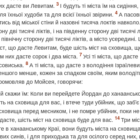
них дасте ви Левитам.
І будуть ті міста їм на сидіння, 
ля їхньої худоби та для всієї їхньої звірини.
А пасов
ись від міської стіни й назовні тисяча локтів навколо
у дві тисячі ліктів, і на південну сторону дві тисячі л
а північну сторону дві тисячі ліктів, а місто усередині.
іст, що дасте Левитам, буде шість міст на сховища, щ
ім них дасте сорок і два міста.
Усі ті міста, що дасте
пасовиська.
А ті міста, що дасте з володіння Ізраїлеви
 меншого менше, кожен за спадком своїм, яким володіт
промовляв до Мойсея, говорячи:
 й скажи їм: Коли ви перейдете Йордан до ханаанськ
уть на сховища для вас, і втече туди убійник, що заб'
а сховища перед месником, і не помре убійник, поки не
о дасте, шість міст на сховища буде для вас.
Три міс
сте в ханаанському Краї, вони будуть міста на сховищ
вих синів, і для приходька та для осілого серед них,