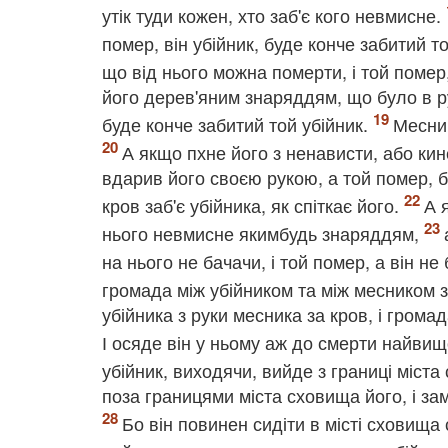
утік туди кожен, хто заб'є кого невмисне.
помер, він убійник, буде конче забитий т
що від нього можна померти, і той помер,
його дерев'яним знаряддям, що було в руц
буде конче забитий той убійник.
Месник
А якщо пхне його з ненависти, або кин
вдарив його своєю рукою, а той помер, бу
кров заб'є убійника, як спіткає його.
А 
нього невмисне якимбудь знаряддям,
на нього не бачачи, і той помер, а він н
громада між убійником та між месником 
убійника з руки месника за кров, і грома
І осяде він у ньому аж до смерти найв
убійник, виходячи, вийде з границі міста
поза границями міста сховища його, і за
Бо він повинен сидіти в місті сховищ