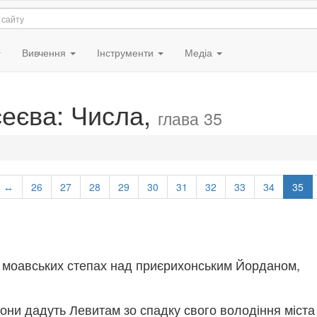
Вивчення
Інструменти
Медіа
сеєва: Числа,
глава 35
↔
26
27
28
29
30
31
32
33
34
35
 моавських степах над приєрихонським Йорданом,
вони дадуть Левитам зо спадку свого володіння міста