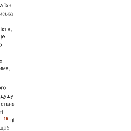
а їхні
иська
.
іктів,
 Це
о
х
име,
ого
є душу
 стане
ті
а.
Ці
 щоб