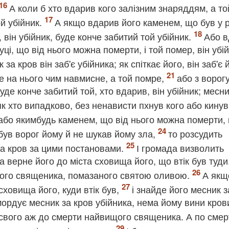
А коли б хто вдарив кого залізним знаряддям, а то
ой убійник.
А якщо вдарив його каменем, що був у р
 він убійник, буде конче забитий той убійник.
Або в
і, що від нього можна померти, і той помер, він убій
 за кров він заб'є убійника; як спіткає його, він заб'є 
е на нього чим навмисне, а той помре,
або з ворог
де конче забитий той, хто вдарив, він убійник; месни
як хто випадково, без ненависти пхнув кого або кинув
або якимбудь каменем, що від нього можна померти, 
е був ворог йому й не шукав йому зла,
то розсудить
за кров за цими постановами.
І громада визволить
да верне його до міста сховища його, що втік був туди
ищого священика, помазаного святою оливою.
А якщ
 сховища його, куди втік був,
і знайде його месник з
мордує месник за кров убійника, нема йому вини кров
а свого аж до смерти найвищого священика. А по смер