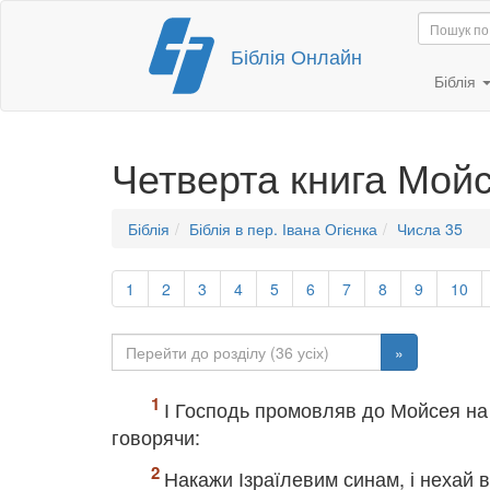
Перейти
Біблія Онлайн
до
вмісту
Біблія
Четверта книга Мой
Біблія
Біблія в пер. Івана Огієнка
Числа 35
1
2
3
4
5
6
7
8
9
10
»
І Господь промовляв до Мойсея на
говорячи:
Накажи Ізраїлевим синам, і нехай 