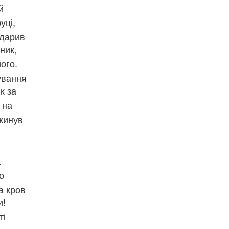
й
уці,
дарив
ник,
його.
ування
к за
 на
кинув
.
о
а кров
и!
ті