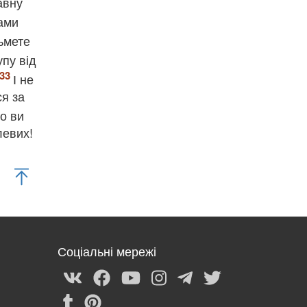
авну
вами
зьмете
упу від
І не
ся за
о ви
левих!
Соціальні мережі