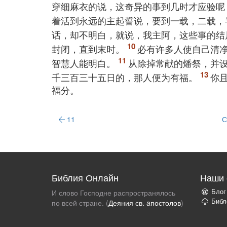
穿细麻衣的说，这奇异的事到几时才应验呢
着活到永远的主起誓说，要到一载，二载，
话，却不明白，就说，我主阿，这些事的结
封闭，直到末时。
必有许多人使自己清
智慧人能明白。
从除掉常献的燔祭，并
千三百三十五日的，那人便为有福。
你
福分。
11
С
Библия Онлайн
Наши 
Блог
И слово Господне распространялось
Библ
по всей стране. (
Деяния св. aпостолов
)