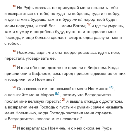
Но Руфь сказала: не принуждай меня оставить тебя
и возвратиться от тебя; но куда ты пойдешь, туда и я пойду,
и где ты жить будешь, там и я буду жить; народ твой будет
моим народом, и твой Бог — моим Богом;
и где ты умрешь,
там и я умру и погребена буду; пусть то и то сделает мне
Господь, и еще больше сделает; смерть одна разлучит меня
с тобою.
Ноеминь,
видя, что она твердо решилась идти с нею,
перестала уговаривать ее.
И шли обе они, доколе не пришли в Вифлеем. Когда
пришли они в Вифлеем, весь город пришел в движение от них,
и говорили: это Ноеминь?
Она сказала им: не называйте меня Ноеминью
,
а называйте меня Марою
, потому что Вседержитель
послал мне великую горесть;
я вышла отсюда с достатком,
а возвратил меня Господь с пустыми руками; зачем называть
меня Ноеминью, когда Господь заставил меня страдать,
и Вседержитель послал мне несчастье?
И возвратилась Ноеминь, и с нею сноха ее Руфь