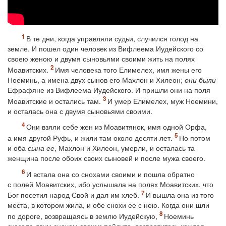
В те дни, когда управляли судьи, случился голод на
земле. И пошел один человек из Вифлеема Иудейского со
своею женою и двумя сыновьями своими жить на полях
Моавитских.
Имя человека того Елимелех, имя жены его
Ноеминь, а имена двух сынов его Махлон и Хилеон;
они были
Ефрафяне из Вифлеема Иудейского. И пришли они на поля
Моавитские и остались там.
И умер Елимелех, муж Ноемини,
и осталась она с двумя сыновьями своими.
Они взяли себе жен из Моавитянок, имя одной Орфа,
а имя другой Руфь, и жили там около десяти лет.
Но потом
и оба
сына ее
, Махлон и Хилеон, умерли, и осталась та
женщина после обоих своих сыновей и после мужа своего.
И встала она со снохами своими и пошла обратно
с полей Моавитских, ибо услышала на полях Моавитских, что
Бог посетил народ Свой и дал им хлеб.
И вышла она из того
места, в котором жила, и обе снохи ее с нею. Когда они шли
по дороге, возвращаясь в землю Иудейскую,
Ноеминь
сказала двум снохам своим: пойдите, возвратитесь каждая