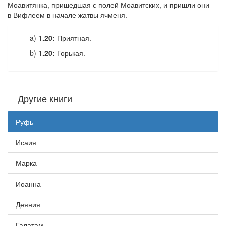
Моавитянка, пришедшая с полей Моавитских, и пришли они
в Вифлеем в начале жатвы ячменя.
a)
1.20:
Приятная.
b)
1.20:
Горькая.
Другие книги
Руфь
Исаия
Марка
Иоанна
Деяния
Галатам