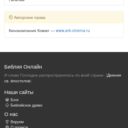
Авторские права
Кинокомпания Ковчег —
www.ark-cinema.ru
Библия Онлайн
И слово Господне распространялось по всей стране. (
Деяния
св. aпостолов
)
Наши сайты
Блог
Библейское древо
О нас
Веруем
О проекте