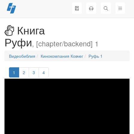
Перейти
к
содержимому
Книга
Руфи
, [chapter/backend] 1
Видеобиблия
Кинокомпания Ковчег
Руфь 1
1
2
3
4