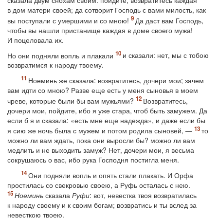
в дом матери своей; да сотворит Господь с вами милость, как
вы поступали с умершими и со мною!
Да даст вам Господь,
чтобы вы нашли пристанище каждая в доме своего мужа!
И поцеловала их.
Но они подняли вопль и плакали
и сказали: нет, мы с тобою
возвратимся к народу твоему.
Ноеминь же сказала: возвратитесь, дочери мои; зачем
вам идти со мною? Разве еще есть у меня сыновья в моем
чреве, которые были бы вам мужьями?
Возвратитесь,
дочери мои, пойдите, ибо я уже стара, чтоб быть замужем. Да
если б я и сказала: «есть мне еще надежда», и даже если бы
я сию же ночь была с мужем и потом родила сыновей, —
то
можно ли вам ждать, пока они выросли бы? можно ли вам
медлить и не выходить замуж? Нет, дочери мои, я весьма
сокрушаюсь о вас, ибо рука Господня постигла меня.
Они подняли вопль и опять стали плакать. И Орфа
простилась со свекровью своею, а Руфь осталась с нею.
Ноеминь
сказала
Руфи
: вот, невестка твоя возвратилась
к народу своему и к своим богам; возвратись и ты вслед за
невесткою твоею.