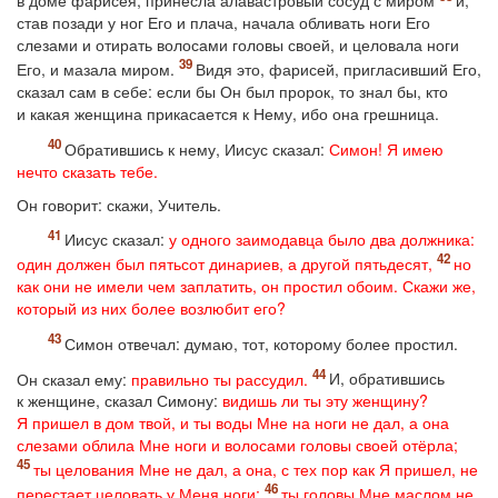
в доме фарисея, принесла алавастровый сосуд с миром
и,
став позади у ног Его и плача, начала обливать ноги Его
слезами и отирать волосами головы своей, и целовала ноги
Его, и мазала миром.
Видя это, фарисей, пригласивший Его,
сказал сам в себе: если бы Он был пророк, то знал бы, кто
и какая женщина прикасается к Нему, ибо она грешница.
Обратившись к нему, Иисус сказал:
Симон! Я имею
нечто сказать тебе.
Он говорит: скажи, Учитель.
Иисус сказал:
у одного заимодавца было два должника:
один должен был пятьсот динариев, а другой пятьдесят,
но
как они не имели чем заплатить, он простил обоим. Скажи же,
который из них более возлюбит его?
Симон отвечал: думаю, тот, которому более простил.
Он сказал ему:
правильно ты рассудил.
И, обратившись
к женщине, сказал Симону:
видишь ли ты эту женщину?
Я пришел в дом твой, и ты воды Мне на ноги не дал, а она
слезами облила Мне ноги и волосами головы своей отёрла;
ты целования Мне не дал, а она, с тех пор как Я пришел, не
перестает целовать у Меня ноги;
ты головы Мне маслом не