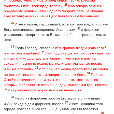
Я посылаю Ангела Моего пред лицом Твоим, который
приготовит путь Твой пред Тобою».
Ибо говорю вам: из
рожденных женами нет ни одного пророка больше Иоанна
Крестителя; но меньший в Царствии Божием больше его.
И весь народ, слушавший
Его
, и мытари воздали славу
Богу, крестившись крещением Иоанновым;
а фарисеи
и законники отвергли волю Божию о себе, не крестившись от
него.
Тогда Господь сказал:
с кем сравню людей рода сего?
и кому они подобны?
Они подобны детям, которые сидят на
улице, кличут друг друга и говорят: «мы играли вам на
свирели, и вы не плясали; мы пели вам плачевные песни,
и вы не плакали».
Ибо пришел Иоанн Креститель: ни хлеба
не ест, ни вина не пьет; и говорите: «в нем бес».
Пришел
Сын Человеческий: ест и пьет; и говорите: «вот человек,
который любит есть и пить вино, друг мытарям и грешникам».
И оправдана премудрость всеми чадами ее.
Некто из фарисеев просил Его вкусить с ним пищи;
и Он, войдя в дом фарисея, возлег.
И вот, женщина того
города, которая была грешница, узнав, что Он возлежит