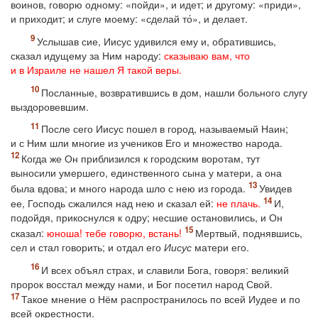
воинов, говорю одному: «пойди», и идет; и другому: «приди»,
и приходит; и слуге моему: «сделай то́», и делает.
Услышав сие, Иисус удивился ему и, обратившись,
сказал идущему за Ним народу:
сказываю вам, что
и в Израиле не нашел Я такой веры.
Посланные, возвратившись в дом, нашли больного слугу
выздоровевшим.
После сего Иисус пошел в город, называемый Наин;
и с Ним шли многие из учеников Его и множество народа.
Когда же Он приблизился к городским воротам, тут
выносили умершего, единственного сына у матери, а она
была вдова; и много народа шло с нею из города.
Увидев
ее, Господь сжалился над нею и сказал ей:
не плачь.
И,
подойдя, прикоснулся к одру; несшие остановились, и Он
сказал:
юноша! тебе говорю, встань!
Мертвый, поднявшись,
сел и стал говорить; и отдал его
Иисус
матери его.
И всех объял страх, и славили Бога, говоря: великий
пророк восстал между нами, и Бог посетил народ Свой.
Такое мнение о Нём распространилось по всей Иудее и по
всей окрестности.