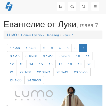
Перейти
к
содержимому
Евангелие от Луки
, глава 7
LUMO
Новый Русский Перевод
Луки 7
1.1-56
1.57-80
2
3
4
5
6
7
8.1-15
8.16-56
9.1-27
9.28-62
10
11
12
13
14
15
16
17
18
19
20
21
22.1-38
22.39-71
23.1-49
23.50-56
24.1-35
24.36-53