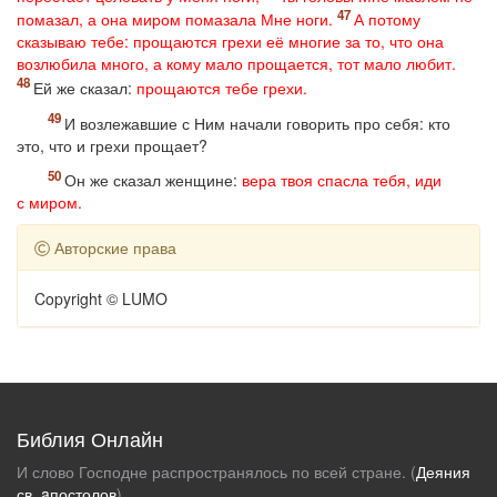
помазал, а она миром помазала Мне ноги.
А потому
сказываю тебе: прощаются грехи её многие за то, что она
возлюбила много, а кому мало прощается, тот мало любит.
Ей же сказал:
прощаются тебе грехи.
И возлежавшие с Ним начали говорить про себя: кто
это, что и грехи прощает?
Он же сказал женщине:
вера твоя спасла тебя, иди
с миром.
Авторские права
Copyright © LUMO
Библия Онлайн
И слово Господне распространялось по всей стране. (
Деяния
св. aпостолов
)