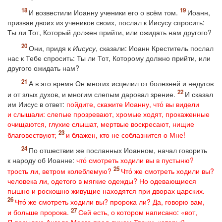
И возвестили Иоанну ученики его о всём том.
Иоанн,
призвав двоих из учеников своих, послал к Иисусу спросить:
Ты ли Тот, Который должен прийти, или ожидать нам другого?
Они, придя к
Иисусу
, сказали: Иоанн Креститель послал
нас к Тебе спросить: Ты ли Тот, Которому должно прийти, или
другого ожидать нам?
А в это время Он многих исцелил от болезней и недугов
и от злых духов, и многим слепым даровал зрение.
И сказал
им Иисус в ответ:
пойдите, скажите Иоанну, что́ вы видели
и слышали: слепые прозревают, хромые ходят, прокаженные
очищаются, глухие слышат, мертвые воскресают, нищие
благовествуют;
и блажен, кто не соблазнится о Мне!
По отшествии же посланных Иоанном, начал говорить
к народу об Иоанне:
что́ смотреть ходили вы в пустыню?
трость ли, ветром колеблемую?
Что́ же смотреть ходили вы?
человека ли, одетого в мягкие одежды? Но одевающиеся
пышно и роскошно живущие находятся при дворах царских.
Что́ же смотреть ходили вы? пророка ли? Да, говорю вам,
и больше пророка.
Сей есть, о котором написано: «вот,