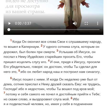
Когда Он окончил все слова Свои к слушавшему народу,
то вошел в Капернаум.
У одного сотника слуга, которым он
дорожил, был болен при смерти.
Услышав об Иисусе, он
послал к Нему Иудейских старейшин просить Его, чтобы
пришел исцелить слугу его.
И они, придя к Иисусу, просили
Его убедительно, говоря: он достоин, чтобы Ты сделал для
него это,
ибо он любит народ наш и построил нам синагогу.
Иисус пошел с ними. И когда Он недалеко уже был от
дома, сотник прислал к Нему друзей сказать Ему: не трудись,
Господи! ибо я недостоин, чтобы Ты вошел под кров мой;
потому и себя самого не почел я достойным прийти к Тебе;
но скажи слово, и выздоровеет слуга мой.
Ибо
я и подвластный человек, но, имея у себя в подчинении