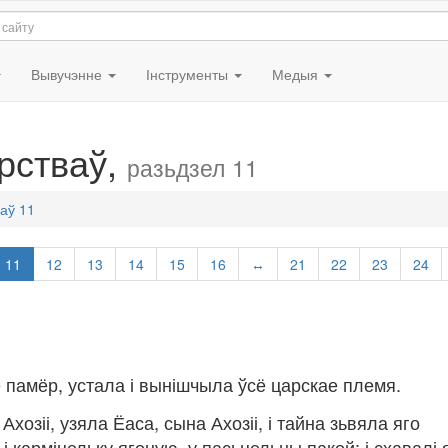
Вывучэнне
Інструменты
Медыя
рстваў,
разьдзел 11
аў 11
11
12
13
14
15
16
↔
21
22
23
24
яе памёр, устала і вынішчыла ўсё царскае племя.
хозіі, узяла Ёаса, сына Ахозіі, і тайна зьвяла яго
 і карміцельку ягоную, у пасьцельны пакой; і схавалі 