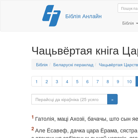
Перайсці
Біблія Анлайн
да
змесціва
Біблія
Чацьвёртая кніга Ца
Біблія
Беларускі пераклад
Чацьвёртая Царств
1
2
3
4
5
6
7
8
9
10
»
Гатолія, маці Ахозіі, бачачы, што сын 
Але Ёсавеф, дачка цара Ёрама, сястра А
з атачэньня забіваных сыноў царскіх, яго