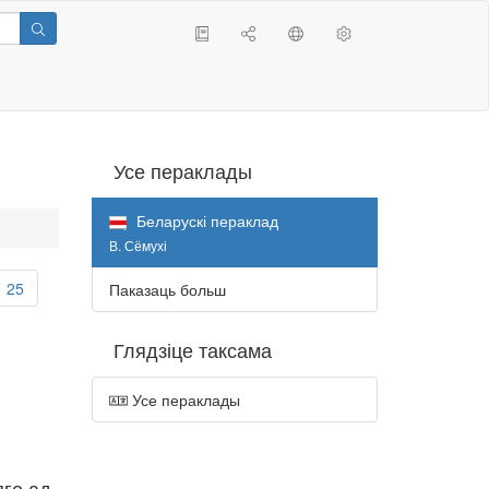
Усе пераклады
Беларускі пераклад
В. Сёмухі
25
Паказаць больш
Глядзіце таксама
Усе пераклады
яго ад