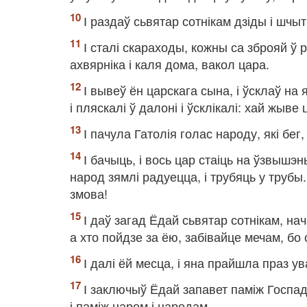
І раздаў сьвятар сотнікам дзіды і шчы
І сталі скараходы, кожны са зброяй ў 
ахвярніка і каля дома, вакол цара.
І вывеў ён царскага сына, і ўсклаў на я
і пляскалі ў далоні і ўсклікалі: хай жыве 
І пачула Гатолія голас народу, які бег
І бачыць, і вось цар стаіць на ўзвышэнь
народ зямлі радуецца, і трубяць у трубы.
змова!
І даў загад Ёдай сьвятар сотнікам, нач
а хто пойдзе за ёю, забівайце мечам, бо 
І далі ёй месца, і яна прайшла праз ув
І заключыў Ёдай запавет паміж Госпад
і паміж царом і народам.