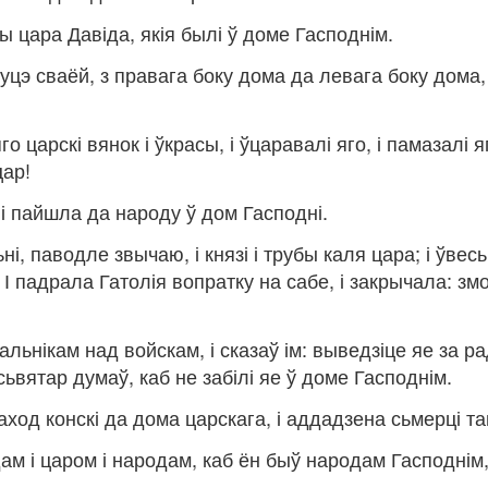
ты цара Давіда, якія былі ў доме Гасподнім.
руцэ сваёй, з правага боку дома да левага боку дома,
го царскі вянок і ўкрасы, і ўцаравалі яго, і памазалі я
цар!
, і пайшла да народу ў дом Гасподні.
ні, паводле звычаю, і князі і трубы каля цара; і ўвесь
 І падрала Гатолія вопратку на сабе, і закрычала: зм
альнікам над войскам, і сказаў ім: выведзіце яе за р
сьвятар думаў, каб не забілі яе ў доме Гасподнім.
аход конскі да дома царскага, і аддадзена сьмерці та
ам і царом і народам, каб ён быў народам Гасподнім