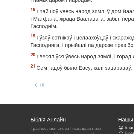
І пайшоў увесь народ зямлі ў дом Ваала
і Матфана, жраца Ваалавага, забілі пера
Гасподнім.
І ўзяў сотнікаў і целаахоўцаў і скарахо
Гасподняга, і прыйшлі па дарозе праз бра
І весяліўся ўвесь народ зямлі, і горад
Сем гадоў было Ёасу, калі зацараваў.
10
Біблія Анлайн
Нашы 
Блог
І разносілася слова Госпадава праз
Бібл