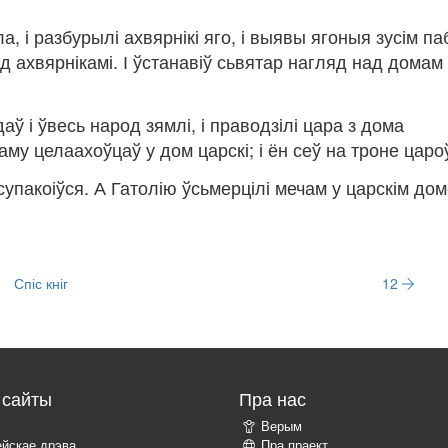
, і разбурылі ахвярнікі яго, і выявы ягоныя зусім паб
д ахвярнікамі. І ўстанавіў сьвятар нагляд над домам
даў і ўвесь народ зямлі, і праводзілі цара з дома
му целаахоўцаў у дом царскі; і ён сеў на троне царо
 супакоіўся. А Гатолію ўсьмерцілі мечам у царскім дом
Спіс кніг
12
сайты
Пра нас
Верым
ейскае дрэва
Пра праект