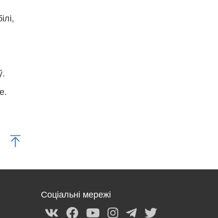
ілі,
ў.
е.
Соціальні мережі