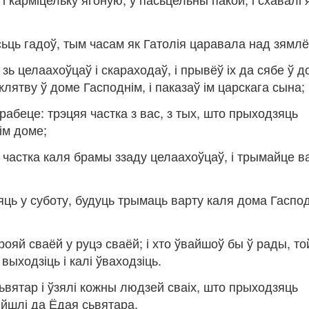
эсьць гадоў, тым часам як Гатолія царавала над зямл
 зь целаахоўцаў і скараходаў, і прывёў іх да сябе ў д
іх клятву ў доме Гасподнім, і паказаў ім царскага сына;
зрабеце: трэцяя частка з вас, з тых, што прыходзяць
ім доме;
я частка каля брамы ззаду целаахоўцаў, і трымайце в
дзяць у суботу, будуць трымаць варту каля дома Гаспо
брояй сваёй у руцэ сваёй; і хто ўвайшоў бы ў рады, то
 выходзіць і калі ўваходзіць.
 сьвятар і ўзялі кожны людзей сваіх, што прыходзяць
рыйшлі да Ёдая сьвятара.