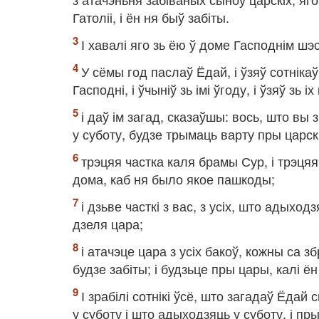
Гатоліі, і ён ня быў забіты.
І хавалі яго зь ёю ў доме Гасподнім ш
У сёмы год паслаў Ёдай, і ўзяў сотнікаў
Гасподні, і ўчыніў зь імі ўгоду, і ўзяў зь 
і даў ім загад, сказаўшы: вось, што вы 
у суботу, будзе трымаць варту пры царск
трэцяя частка каля брамы Сур, і трэця
дома, каб ня было якое пашкоды;
і дзьве часткі з вас, з усіх, што адыхо
дзеля цара;
і атачэце цара з усіх бакоў, кожны са з
будзе забіты; і будзьце пры цары, калі ён
І зрабілі сотнікі ўсё, што загадаў Ёдай
у суботу і што адыходзяць у суботу, і п