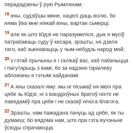
перададзены ў рукі Рымлянам;
яны, судзіўшы мяне, хацелі даць волю, бо
няма ўва мне ніякай віны, вартае сьмерці;
але як што Юдэі не паразумеліся, дык я мусіў
патрабаваць суду ў кесара, зрэшты, ня дзеля
таго, каб зьвінаваціць у чым-небудзь народ мой;
з гэтай прычыны я і склікаў вас, каб пабачыцца
і пагутарыць з вамі, бо за надзею Ізраілеву
абложаны я гэтымі кайданамі.
А яны сказалі яму: мы ні пісьмаў ня мелі пра
цябе зь Юдэі, ні з вандроўных братоў ніхто не
паведаміў пра цябе і не сказаў нічога благога.
Зрэшты, нам пажадана пачуць ад цябе, як ты
думаеш; бо вядома нам, што пра гэта вучэньне
ўсюды спрачаюцца.