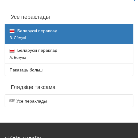
Усе пераклады
Беларускі пераклад
В. Сёмухі
Беларускі пераклад
А. Бокуна
Паказаць больш
Глядзіце таксама
Усе пераклады
Біблія Анлайн