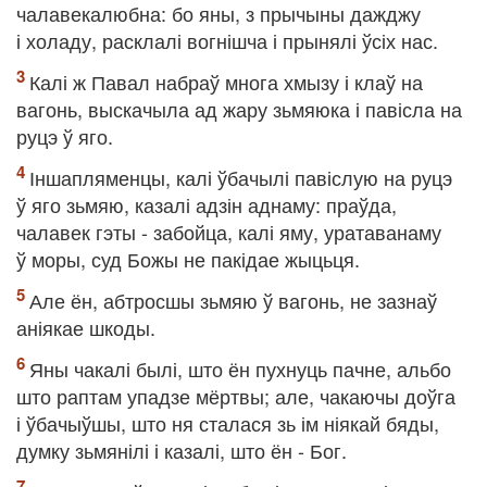
чалавекалюбна: бо яны, з прычыны дажджу
і холаду, расклалі вогнішча і прынялі ўсіх нас.
Калі ж Павал набраў многа хмызу і клаў на
вагонь, выскачыла ад жару зьмяюка і павісла на
руцэ ў яго.
Іншапляменцы, калі ўбачылі павіслую на руцэ
ў яго зьмяю, казалі адзін аднаму: праўда,
чалавек гэты - забойца, калі яму, уратаванаму
ў моры, суд Божы не пакідае жыцьця.
Але ён, абтросшы зьмяю ў вагонь, не зазнаў
аніякае шкоды.
Яны чакалі былі, што ён пухнуць пачне, альбо
што раптам упадзе мёртвы; але, чакаючы доўга
і ўбачыўшы, што ня сталася зь ім ніякай бяды,
думку зьмянілі і казалі, што ён - Бог.