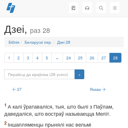
Перайсці
да
змесціва
Дзеі,
раз 28
Біблія
Беларускі пер.
Дзеі 28
1
2
3
4
5
↔
24
25
26
27
28
»
27
Якава
А калі ўратаваліся, тыя, што былі з Паўлам,
даведаліся, што востраў называецца Меліт.
Іншапляменцы прынялі нас вельмі