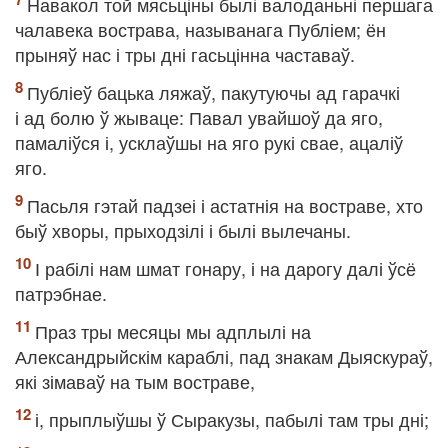
Навакол той мясьціны былі валоданьні першага
чалавека вострава, называнага Публіем; ён
прыняў нас і тры дні гасьцінна частаваў.
Публіеў бацька ляжаў, пакутуючы ад гарачкі
і ад болю ў жываце: Павал увайшоў да яго,
памаліўся і, усклаўшы на яго рукі свае, ацаліў
яго.
Пасьля гэтай падзеі і астатнія на востраве, хто
быў хворы, прыходзілі і былі вылечаны.
І рабілі нам шмат гонару, і на дарогу далі ўсё
патрэбнае.
Праз тры месяцы мы адплылі на
Александрыйскім караблі, пад знакам Дыяскураў,
які зімаваў на тым востраве,
і, прыплыўшы ў Сыракузы, пабылі там тры дні;