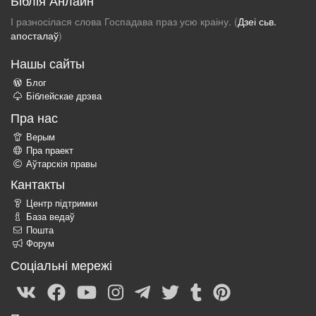
І разносілася слова Госпадава праз усю краіну. (
Дзеі сьв.
апосталаў
)
Нашы сайты
Блог
Біблейскае дрэва
Пра нас
Верым
Пра праект
Аўтарскія правы
Кантакты
Центр підтримки
База ведаў
Пошта
Форум
Соціальні мережі