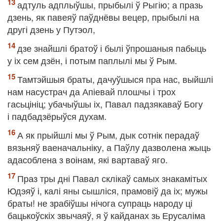
адтуль адплыўшы, прыбылі ў Рыгію; а празь
дзень, як павеяў паўднёвы вецер, прыбылі на
другі дзень у Путэол,
дзе знайшлі братоў і былі ўпрошаныя пабыць
у іх сем дзён, і потым паплылі мы ў Рым.
Тамтэйшыя браты, дачуўшыся пра нас, выйшлі
нам насустрач да Апіевай плошчы і трох
гасьцініц; убачыўшы іх, Павал падзякаваў Богу
і падбадзёрыўся духам.
А як прыйшлі мы ў Рым, дык сотнік перадаў
вязьняў ваеначальніку, а Паўлу дазволена жыць
адасоблена з воінам, які вартаваў яго.
Праз тры дні Павал склікаў самых знакамітых
Юдэяў і, калі яны сышліся, прамовіў да іх; мужы
браты! не зрабіўшы нічога супраць народу ці
бацькоўскіх звычаяў, я ў кайданах зь Ерусаліма