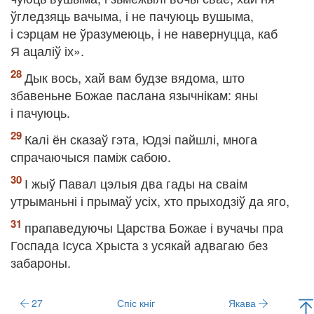
ўгледзяць вачыма, і не пачуюць вушыма,
і сэрцам не ўразумеюць, і не навернуцца, каб
Я ацаліў іх».
Дык вось, хай вам будзе вядома, што
збавеньне Божае паслана язычнікам: яны
і пачуюць.
Калі ён сказаў гэта, Юдэі пайшлі, многа
спрачаючыся паміж сабою.
І жыў Павал цэлыя два гады на сваім
утрыманьні і прымаў усіх, хто прыходзіў да яго,
прапаведуючы Царства Божае і вучачы пра
Госпада Ісуса Хрыста з усякай адвагаю без
забароны.
27
Спіс кніг
Якава