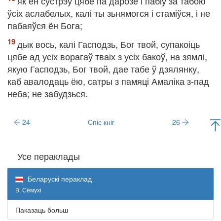
як ён сустрэў цябе па дарозе і пабіў за табою
ўсіх аслабелых, калі ты зьнямогся і стаміўся, і не
пабаяўся ён Бога;
дык вось, калі Гасподзь, Бог твой, супакоіць
цябе ад усіх ворагаў тваіх з усіх бакоў, на зямлі,
якую Гасподзь, Бог твой, дае табе ў дзялянку,
каб авалодаць ёю, сатры з памяці Амаліка з-пад
неба; не забудзься.
24
Спіс кніг
26
Усе пераклады
Беларускі пераклад
В. Сёмухі
Паказаць больш