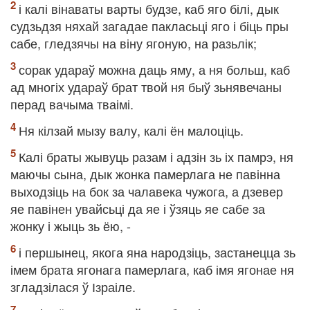
і калі вінаваты варты будзе, каб яго білі, дык
судзьдзя няхай загадае пакласьці яго і біць пры
сабе, гледзячы на віну ягоную, на разьлік;
сорак удараў можна даць яму, а ня больш, каб
ад многіх удараў брат твой ня быў зьнявечаны
перад вачыма тваімі.
Ня кілзай мызу валу, калі ён малоціць.
Калі браты жывуць разам і адзін зь іх памрэ, ня
маючы сына, дык жонка памерлага не павінна
выходзіць на бок за чалавека чужога, а дзевер
яе павінен увайсьці да яе і ўзяць яе сабе за
жонку і жыць зь ёю, -
і першынец, якога яна народзіць, застанецца зь
імем брата ягонага памерлага, каб імя ягонае ня
згладзілася ў Ізраіле.