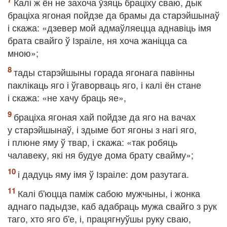
Калі ж ён не захоча ўзяць браціху сваю, дык
браціха ягоная пойдзе да брамы да старэйшынаў
і скажа: «дзевер мой адмаўляецца аднавіць імя
брата свайго ў Ізраіле, ня хоча жаніцца са
мною»;
тады старэйшыны горада ягонага павінны
паклікаць яго і ўгаворваць яго, і калі ён стане
і скажа: «не хачу браць яе»,
браціха ягоная хай пойдзе да яго на вачах
у старэйшынаў, і здыме бот ягоны з нагі яго,
і плюне яму ў твар, і скажа: «так робяць
чалавеку, які ня будуе дома брату свайму»;
і дадуць яму імя ў Ізраіле: дом разутага.
Калі б'юцца паміж сабою мужчыны, і жонка
аднаго падыдзе, каб адабраць мужа свайго з рук
таго, хто яго б'е, і, працягнуўшы руку сваю,