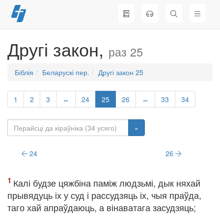
Перайсці
да
змесціва
Другі закон,
раз 25
Біблія
Беларускі пер.
Другі закон 25
1
2
3
↔
24
25
26
↔
33
34
»
24
26
Калі будзе цяжбіна паміж людзьмі, дык няхай
прывядуць іх у суд і рассудзяць іх, чыя праўда,
таго хай апраўдаюць, а вінаватага засудзяць;