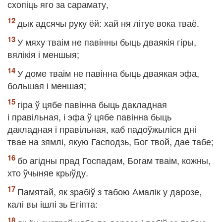
схопіць яго за сарамату,
дык адсячы руку ёй: хай ня літуе вока тваё.
У мяху тваім не павінны быць дваякія гіры,
вялікія і меншыя;
У доме тваім не павінна быць дваякая эфа,
большая і меншая;
гіра ў цябе павінна быць дакладная
і правільная, і эфа ў цябе павінна быць
дакладная і правільная, каб падоўжыліся дні
твае на зямлі, якую Гасподзь, Бог твой, дае табе;
бо агідны прад Госпадам, Богам тваім, кожны,
хто ўчыняе крыўду.
Памятай, як зрабіў з табою Амалік у дарозе,
калі вы ішлі зь Егіпта: