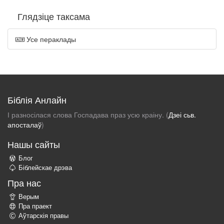
Глядзіце таксама
Усе пераклады
Біблія Анлайн
І разносілася слова Госпадава праз усю краіну. (
Дзеі сьв.
апосталаў
)
Нашы сайты
Блог
Біблейскае дрэва
Пра нас
Верым
Пра праект
Аўтарскія правы