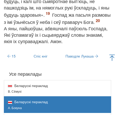
будуць, і калі што сьмяротнае вып’юць, не
пашкодзіць ім, на нямоглых рукі ўскладуць, і яны
будуць здаровыя».
Госпад жа пасьля размовы
з імі ўзьнёсься ў неба і сеў праваруч Бога.
А яны, пайшоўшы, абвяшчалі паўсюль Госпада,
Які ўспамагаў іх і сьцьвярджаў словы знакамі,
якія іх суправаджалі. Амэн.
15
Спіс кніг
Паводле Лукаша
Усе пераклады
Беларускі пераклад
В. Сёмухі
Беларускі пераклад
А. Бокуна