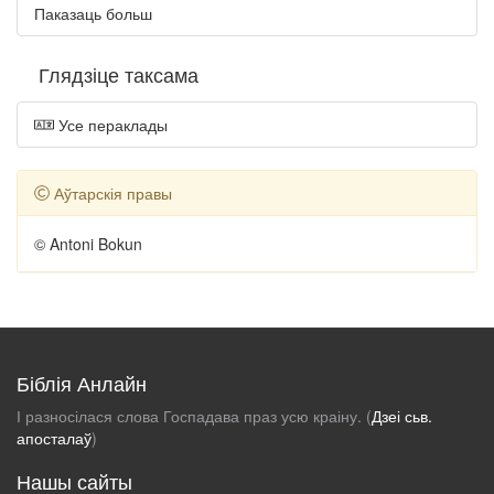
Паказаць больш
Глядзіце таксама
Усе пераклады
Аўтарскія правы
© Antoni Bokun
Біблія Анлайн
І разносілася слова Госпадава праз усю краіну. (
Дзеі сьв.
апосталаў
)
Нашы сайты