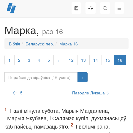
Перайсці
да
змесціва
Марка,
раз 16
Біблія
Беларускі пер.
Марка 16
1
2
3
4
5
↔
12
13
14
15
16
»
15
Паводле Лукаша
І калі мінула субота, Марыя Магдалена,
і Марыя Якубава, і Салямэя купілі духмянасьцяў,
каб пайсьці памазаць Яго.
І вельмі рана,