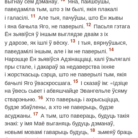
выгнаў сем дэманаў.
Яна, пайшоўшы,
паведаміла тым, што з Ім былі, якія плакалі
і галасілі.
Але тыя, пачуўшы, што Ён жывы
і яна бачыла Яго, не паверылі.
Пасьля гэтага
Ён зьявіўся ў іншым выглядзе дваім з іх
у дарозе, як ішлі ў вёску.
І тыя, вярнуўшыся,
паведамілі іншым, але і ім не паверылі.
Нарэшце Ён зьявіўся Адзінаццаці, калі ўзьлягалі
пры стале, і дакараў за недаверства іхняе
і жорсткасьць сэрца, што не паверылі тым, якія
бачылі Яго ўваскросшага.
І сказаў ім: «Ідзіце
на ўвесь сьвет і абвяшчайце Эвангельле ўсяму
стварэньню.
Хто паверыць і ахрысьціцца,
будзе збаўлены, а хто не паверыць, будзе
асуджаны.
А тым, што павераць, будуць такія
знакі: у імя Маё выганяць будуць дэманаў,
новымі мовамі гаварыць будуць,
зьмеяў браць