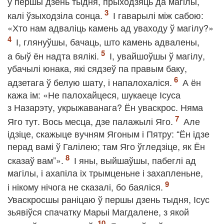
у першы дзень тыдня, прыходзяць да магілы,
калі ўзыходзіла сонца.
І гаварылі між сабою:
«Хто нам адваліць камень ад уваходу ў магілу?»
І, глянуўшы, бачаць, што камень адвалены,
а быў ён надта вялікі.
І, увайшоўшы ў магілу,
убачылі юнака, які сядзеў па правым баку,
адзетага ў белую шату, і напалохаліся.
А ён
кажа ім: «Не палохайцеся, шукаеце Ісуса
з Назарэту, укрыжаванага? Ён уваскрос. Няма
Яго тут. Вось месца, дзе палажылі Яго.
Але
ідзіце, скажыце вучням Ягоным і Пятру: “Ён ідзе
перад вамі ў Галілею; там Яго ўгледзіце, як Ён
сказаў вам”».
І яны, выйшаўшы, пабеглі ад
магілы, і ахапіла іх трымценьне і захапленьне,
і нікому нічога не сказалі, бо баяліся.
Уваскросшы раніцаю ў першы дзень тыдня, Ісус
зьявіўся спачатку Марыі Магдалене, з якой