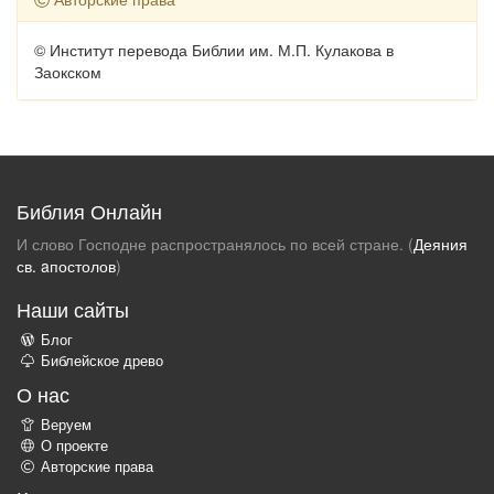
© Институт перевода Библии им. М.П. Кулакова в
Заокском
Библия Онлайн
И слово Господне распространялось по всей стране. (
Деяния
св. aпостолов
)
Наши сайты
Блог
Библейское древо
О нас
Веруем
О проекте
Авторские права