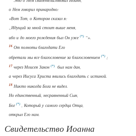
Это о Нем свидетельствовал Иоанн,
о Нем говорил принародно:
«Вот Тот, о Котором сказал я:
„Идущий за мной стоит выше меня,
ибо и до моего рождения был Он уже
“».
От полноты
благодати
Его
обретали мы все благословение за благословением
;
через Моисея Закон
был
нам
дан,
а через Иисуса Христа явились благодать с истиной.
Никто никогда Бога не видел.
Но единственный, несравненный
Сын
,
Бог
, Который у самого сердца Отца,
открыл
Его нам
.
Свидетельство Иоанна