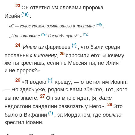
Он ответил
словами пророка
им
Исайи
:
голос громко взывающего в пустыне
«Я —
:
Приготовьте
Господу путь
„
!“»
фарисеев
, что были среди
Иные из
посланных
,
спросили его: «Почему
к Иоанну
же ты крестишь, если не Мессия ты, не Илия
и не пророк?»
«Я водою
крещу, — ответил им Иоанн.
— Но здесь уже, рядом с вами
, Тот, Кого
где-то
вы не знаете.
Он за мною идет, [я]
даже
недостоин сандалии развязать у Него».
Это
было в Вифании
, за Иорданом, где
обычно
крестил Иоанн.