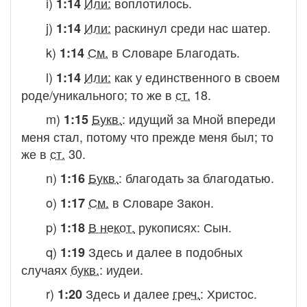
i)
Или:
воплотилось.
1:14
j)
Или:
раскинул среди нас шатер.
1:14
k)
См.
в Словаре
Благодать.
1:14
l)
Или:
как у единственного в своем
1:14
роде/уникального
; то же в
ст.
18.
m)
Букв.
:
идущий за Мной впереди
1:15
меня стал, потому что прежде меня был
; то
же в
ст.
30.
n)
Букв.
:
благодать за благодатью.
1:16
o)
См.
в Словаре
Закон.
1:17
p)
В некот.
рукописях:
Сын.
1:18
q)
Здесь и далее в подобных
1:19
случаях
букв.
:
иудеи.
r)
Здесь и далее
греч.
:
Христос.
1:20