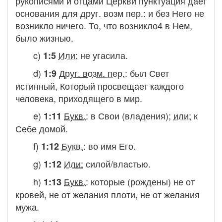
рукописями и отцами Церкви пунктуация дает
основания для друг. возм пер.:
и без Него не
возникло ничего. То, что возникло
4
в Нем,
было жизнью.
c)
Или:
не угасила.
1:5
d)
Друг. возм. пер.
:
был Свет
1:9
истинный, Который просвещает каждого
человека, приходящего в мир.
e)
Букв.
:
в Свои (владения
);
или:
к
1:11
Себе домой.
f)
Букв.
:
во имя Его.
1:12
g)
Или:
силой/властью.
1:12
h)
Букв.
:
которые (рождены) не от
1:13
кровей, не от желания плоти
,
не от желания
мужа.