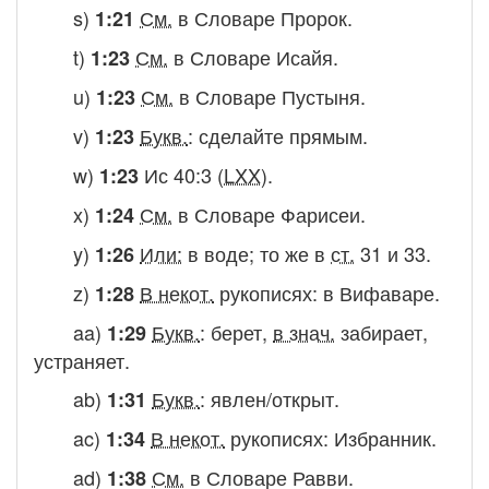
s)
См.
в Словаре
Пророк.
1:21
t)
См.
в Словаре
Исайя.
1:23
u)
См.
в Словаре
Пустыня.
1:23
v)
Букв.
:
сделайте прямым.
1:23
w)
Ис 40:3 (
LXX
).
1:23
x)
См.
в Словаре
Фарисеи.
1:24
y)
Или:
в воде
; то же в
ст.
31 и 33.
1:26
z)
В некот.
рукописях:
в Вифаваре.
1:28
aa)
Букв.
:
берет
,
в знач.
забирает,
1:29
устраняет.
ab)
Букв.
:
явлен/открыт.
1:31
ac)
В некот.
рукописях:
Избранник.
1:34
ad)
См.
в Словаре
Равви.
1:38