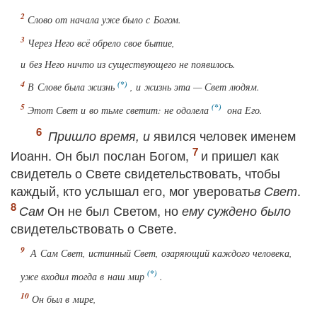
Слово от начала
уже
было с Богом.
Через Него всё обрело свое бытие,
и без Него ничто из существующего не появилось.
В Слове была жизнь
, и жизнь эта — Свет людям.
Этот Свет и во тьме светит: не одолела
она Его.
явился человек именем
Пришло время, и
Иоанн. Он был послан Богом,
и пришел как
свидетель о Свете свидетельствовать, чтобы
каждый, кто услышал его, мог уверовать
.
в Свет
Он не был Светом, но
Сам
ему суждено было
свидетельствовать о Свете.
А Сам Свет
, истинный Свет, озаряющий каждого человека,
уже
входил
тогда
в
наш
мир
.
Он был в мире,