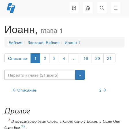
Перейти
к
содержимому
Иоанн,
глава 1
Библия
Заокская Библия
Иоанн 1
Описание
1
2
3
4
↔
19
20
21
»
Описание
2
Пролог
В начале
всего
было Слово, и Слово было с Богом, и
Само
Оно
было Бог
.