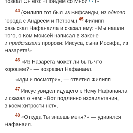
позвал Он его: «Пойдем со Мной
!»
(Филипп тот был из Вифсаиды, из
одного
города с Андреем и Петром.)
Филипп
разыскал Нафанаила и сказал ему: «Мы нашли
Того, о Ком Моисей написал в Законе
и
пророки: Иисуса, сына Иосифа, из
предсказали
Назарета!»
«Из Назарета может ли быть что
хорошее?» — возразил Нафанаил.
«Иди и посмотри», — ответил Филипп.
Иисус увидел идущего к Нему Нафанаила
и сказал о нем: «Вот подлинно израильтянин,
в коем хитрости нет».
«Откуда Ты знаешь меня?» — удивился
Нафанаил.