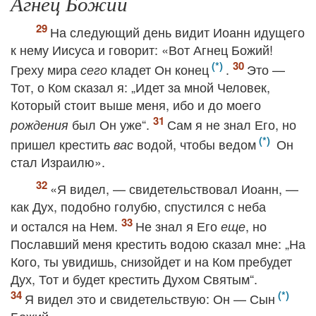
Агнец Божий
На следующий день видит Иоанн идущего
к нему Иисуса и говорит: «Вот Агнец Божий!
Греху мира
кладет Он конец
.
Это —
сего
Тот, о Ком сказал я: „Идет за мной Человек,
Который стоит выше меня, ибо и до моего
был Он уже“.
Сам я не знал Его, но
рождения
пришел крестить
водой, чтобы ведом
Он
вас
стал Израилю».
«Я видел, — свидетельствовал Иоанн, —
как Дух, подобно голубю, спустился с неба
и остался на Нем.
Не знал я Его
, но
еще
Пославший меня крестить водою сказал мне: „На
Кого, ты увидишь, снизойдет и на Ком пребудет
Дух, Тот и будет крестить Духом Святым“.
Я видел это и свидетельствую: Он — Сын