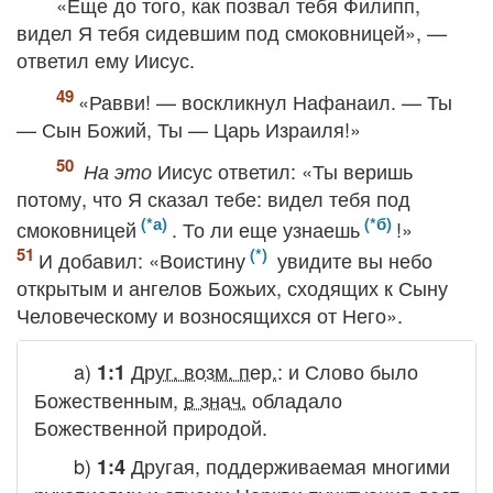
«Еще до того, как позвал тебя Филипп,
видел Я тебя сидевшим под смоковницей», —
ответил ему Иисус.
«Равви! — воскликнул Нафанаил. — Ты
— Сын Божий, Ты — Царь Израиля!»
Иисус ответил: «Ты веришь
На это
потому, что Я сказал тебе: видел тебя под
смоковницей
. То ли еще узнаешь
!»
И добавил: «Воистину
увидите вы небо
открытым и ангелов Божьих, сходящих к Сыну
Человеческому и возносящихся от Него».
a)
Друг. возм. пер.
:
и Слово было
1:1
Божественным
,
в знач.
обладало
Божественной природой.
b)
Другая, поддерживаемая многими
1:4