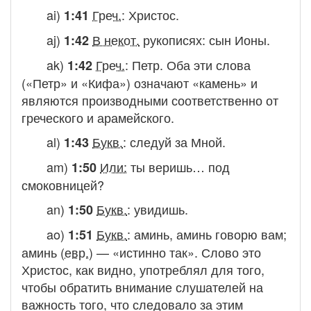
ai)
Греч.
:
Христос.
1:41
aj)
В некот.
рукописях:
сын Ионы.
1:42
ak)
Греч.
:
Петр
. Оба эти слова
1:42
(«Петр» и «Кифа») означают «камень» и
являются производными соответственно от
греческого и арамейского.
al)
Букв.
:
следуй за Мной.
1:43
am)
Или:
ты веришь… под
1:50
смоковницей?
an)
Букв.
:
увидишь.
1:50
ao)
Букв.
:
аминь, аминь говорю вам
;
1:51
аминь (
евр.
) — «истинно так». Слово это
Христос, как видно, употреблял для того,
чтобы обратить внимание слушателей на
важность того, что следовало за этим