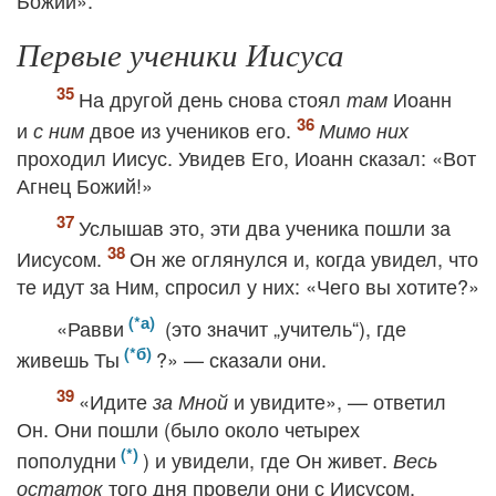
Божий».
Первые ученики Иисуса
На другой день снова стоял
Иоанн
там
и
двое из учеников его.
с ним
Мимо них
проходил Иисус. Увидев Его, Иоанн сказал: «Вот
Агнец Божий!»
Услышав это, эти два ученика пошли за
Иисусом.
Он же оглянулся и, когда увидел, что
те идут за Ним, спросил у них: «Чего вы хотите?»
«Равви
(это значит „учитель“), где
живешь Ты
?» — сказали они.
«Идите
и увидите», — ответил
за Мной
Он. Они пошли (было около четырех
пополудни
) и увидели, где Он живет.
Весь
того дня провели они с Иисусом.
остаток