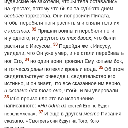
иудейские не захотели, чтобы тела оставались
на крестах, потому что была та суббота днем
торжества
. Они попросили Пилата,
особого
чтобы перебили ноги распятым и сняли тела их
.
Пришли воины и перебили ноги
с крестов
и у одного, и у другого
, что были
из тех двоих
распяты с Иисусом.
Подойдя же к Иисусу,
увидели, что Он уже умер, и не стали перебивать
ног Его,
но один воин пронзил Ему копьем бок,
и тотчас
потекли кровь и вода.
Об этом
из раны
свидетельствует очевидец, свидетельство его
истинно, и он знает, что всё сказанное им верно,
, чтобы и вы уверовали.
и сказано для того оно
Ибо произошло это во исполнение
написанного: «
Ни одна из
костей Его не будет
»
.
И еще в другом
Писания
месте
переломлена
сказано: «
Смотреть они будут на Того, Кого
»
.
пронзили