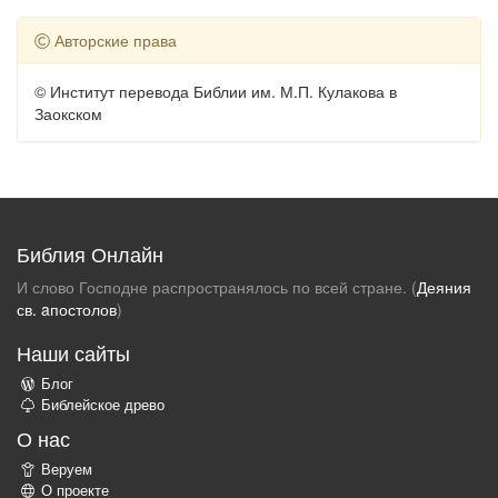
Авторские права
© Институт перевода Библии им. М.П. Кулакова в
Заокском
Библия Онлайн
И слово Господне распространялось по всей стране. (
Деяния
св. aпостолов
)
Наши сайты
Блог
Библейское древо
О нас
Веруем
О проекте