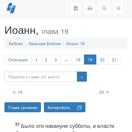
Перейти
к
содержимому
Иоанн,
глава 19
Библия
Заокская Библия
Иоанн 19
Описание
1
2
3
↔
18
19
20
21
»
18
20
Глава целиком
Копировать
Было это накануне субботы
, и власти