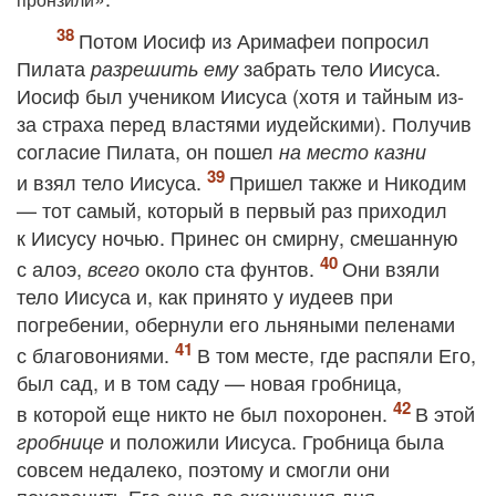
Потом Иосиф из Аримафеи попросил
Пилата
забрать тело Иисуса.
разрешить ему
Иосиф был учеником Иисуса (хотя и тайным из-
за страха перед властями иудейскими). Получив
согласие Пилата, он пошел
на место казни
и взял тело Иисуса.
Пришел также и Никодим
— тот самый, который в первый раз приходил
к Иисусу ночью. Принес он смирну, смешанную
с алоэ,
около ста фунтов
.
Они взяли
всего
тело Иисуса и, как принято у иудеев при
погребении, обернули его льняными пеленами
с благовониями.
В том месте, где распяли Его,
был сад, и в том саду — новая гробница,
в которой еще никто не был похоронен.
В этой
и положили Иисуса. Гробница была
гробнице
совсем недалеко, поэтому и смогли они