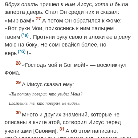
пришел
Иисус,
была
Вдруг опять
к ним
хотя и
заперта дверь. Стал Он среди них и сказал:
«Мир вам!»
А потом Он обратился к Фоме:
«Вот руки Мои, прикоснись к ним пальцем
твоим
. Протяни руку свою и вложи
в
ее
рану
Мою на боку. Не сомневайся более, но
верь
!»
«Господь мой и Бог мой!» — воскликнул
Фома.
А Иисус сказал ему:
«Ты потому поверил, что увидел Меня?
Блаженны те, кто поверил, не видев».
Много и других знамений, которые не
описаны в книге этой, сотворил Иисус перед
учениками [Своими].
А об этом написано,