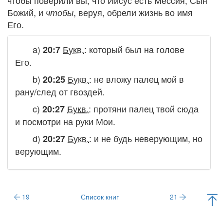
чтобы поверили вы, что Иисус есть Мессия, Сын
Божий, и
, веруя, обрели жизнь во имя
чтобы
Его.
a)
Букв.
:
который был на голове
20:7
Его.
b)
Букв.
:
не вложу палец мой в
20:25
рану/след от гвоздей.
c)
Букв.
:
протяни палец твой сюда
20:27
и посмотри на руки Мои.
d)
Букв.
:
и не будь неверующим, но
20:27
верующим.
19
Список книг
21