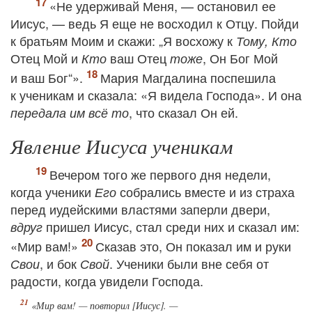
«Не удерживай Меня, — остановил ее
Иисус, — ведь Я еще не восходил к Отцу. Пойди
к братьям Моим и скажи: „Я восхожу к
Тому, Кто
Отец Мой и
ваш Отец
, Он Бог Мой
Кто
тоже
и ваш Бог“».
Мария Магдалина поспешила
к ученикам и сказала: «Я видела Господа». И она
, что сказал Он ей.
передала им всё то
Явление Иисуса ученикам
Вечером того же первого дня недели,
когда ученики
собрались вместе и из страха
Его
перед иудейскими властями заперли двери,
пришел Иисус, стал среди них и сказал им:
вдруг
«Мир вам!»
Сказав это, Он показал им и руки
, и бок
. Ученики были вне себя от
Свои
Свой
радости, когда увидели Господа.
«Мир вам! — повторил [Иисус]. —