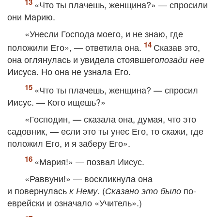
«Что ты плачешь, женщина?» — спросили
они Марию.
«Унесли Господа моего, и не знаю, где
положили Его», — ответила она.
Сказав это,
она оглянулась и увидела стоявшего
позади нее
Иисуса. Но она не узнала Его.
«Что ты плачешь, женщина? — спросил
Иисус. — Кого ищешь?»
«Господин, — сказала она, думая, что это
садовник, — если это ты унес Его, то скажи, где
положил Его, и я заберу Его».
«Мария!» — позвал Иисус.
«Раввуни!» — воскликнула она
и повернулась
. (
по-
к Нему
Сказано это было
еврейски и означало «Учитель».)