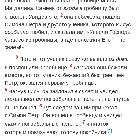
еще было темно, пришла к гробнице Мария
Магдалина. Камень от
гробницу был
входа в
отвален. Увидев это,
она побежала, нашла
Симона Петра и другого ученика, которого Иисус
любил, и сказала им: «Унесли Господа
особенно
из гробницы, а где положили Его — не
нашего
знаем!»
Петр и тот ученик сразу же вышли
из дома
и поспешили к гробнице.
они бежали
Сначала
вместе, но тот ученик, бежавший быстрее, чем
Петр, оказался первым у гробницы.
Нагнувшись,
и увидел
он заглянул в склеп
лежавшие
погребальные пелены, но внутрь
там
он не вошел.
Тут следом за ним прибежал
и Симон Петр. Он вошел в гробницу и увидел
и погребальные пелены,
и платок,
там
которым повязывают голову покойника
.