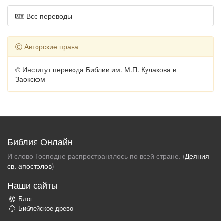
Все переводы
Авторские права
© Институт перевода Библии им. М.П. Кулакова в
Заокском
Библия Онлайн
И слово Господне распространялось по всей стране. (
Деяния
св. aпостолов
)
Наши сайты
Блог
Библейское древо