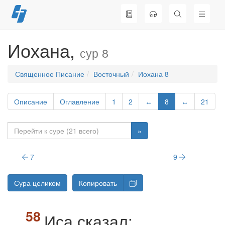
Перейти
к
содержимому
Иохана,
сур 8
Священное Писание
Восточный
Иохана 8
Описание
Оглавление
1
2
↔
8
↔
21
»
7
9
Сура целиком
Копировать
Иса сказал: