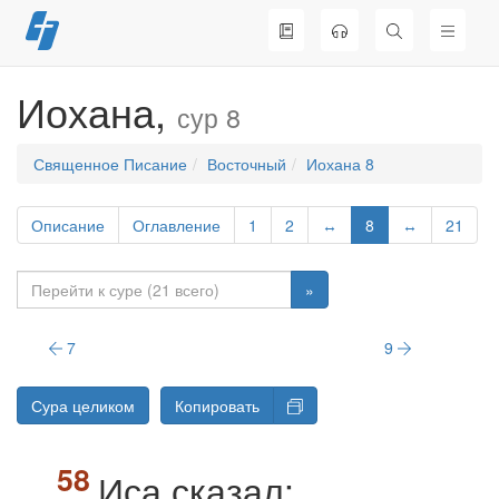
Перейти
к
содержимому
Иохана,
сур 8
Священное Писание
Восточный
Иохана 8
Описание
Оглавление
1
2
↔
8
↔
21
»
7
9
Сура целиком
Копировать
Иса сказал: