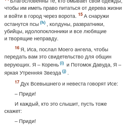
Благословенны те, кто омывает свои одежды,
чтобы им иметь право питаться от дерева жизни
и войти в город через ворота.
А снаружи
останутся псы
, колдуны, развратники,
убийцы, идолопоклонники и все любящие
и творящие неправду.
Я, Иса, послал Моего ангела, чтобы
передать вам это свидетельство для общин
верующих. Я – Корень
и Потомок Давуда, Я –
яркая Утренняя Звезда
.
Дух Всевышнего и невеста говорят Исе:
– Приди!
И каждый, кто это слышит, пусть тоже
скажет:
– Приди!