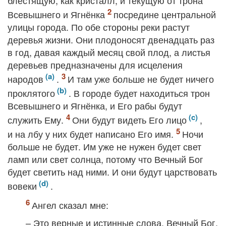
блестящую, как кристалл, и текущую от трона
Всевышнего и Ягнёнка
посредине центральной
улицы города. По обе стороны реки растут
деревья жизни. Они плодоносят двенадцать раз
в год, давая каждый месяц свой плод, а листья
деревьев предназначены для исцеления
народов
.
И там уже больше не будет ничего
проклятого
. В городе будет находиться трон
Всевышнего и Ягнёнка, и Его рабы будут
служить Ему.
Они будут видеть Его лицо
,
и на лбу у них будет написано Его имя.
Ночи
больше не будет. Им уже не нужен будет свет
ламп или свет солнца, потому что Вечный Бог
будет светить над ними. И они будут царствовать
вовеки
.
Ангел сказал мне:
– Это верные и истинные слова. Вечный Бог,