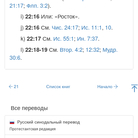
21:17
;
Флп. 3:2
).
i)
Или: «Росток».
22:16
j)
См.
Чис. 24:17
;
Ис. 11:1
,
10
.
22:16
k)
См.
Ис. 55:1
;
Ин. 7:37
.
22:17
l)
См.
Втор. 4:2
;
12:32
;
Мудр.
22:18-19
30:6
.
21
Список книг
Начало
Все переводы
Русский синодальный перевод
Протестантская редакция