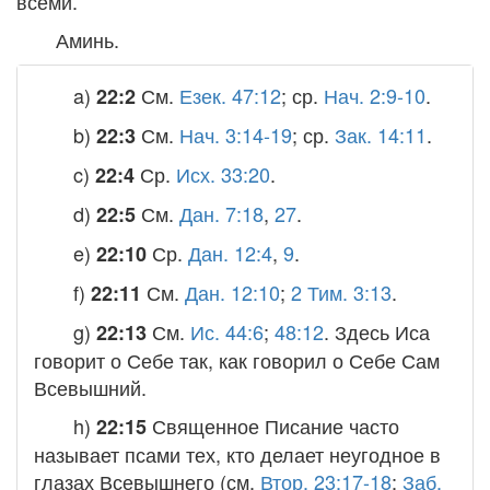
всеми.
Аминь.
a)
См.
Езек. 47:12
; ср.
Нач. 2:9-10
.
22:2
b)
См.
Нач. 3:14-19
; ср.
Зак. 14:11
.
22:3
c)
Ср.
Исх. 33:20
.
22:4
d)
См.
Дан. 7:18
,
27
.
22:5
e)
Ср.
Дан. 12:4
,
9
.
22:10
f)
См.
Дан. 12:10
;
2 Тим. 3:13
.
22:11
g)
См.
Ис. 44:6
;
48:12
. Здесь Иса
22:13
говорит о Себе так, как говорил о Себе Сам
Всевышний.
h)
Священное Писание часто
22:15
называет псами тех, кто делает неугодное в
глазах Всевышнего (см.
Втор. 23:17-18
;
Заб.