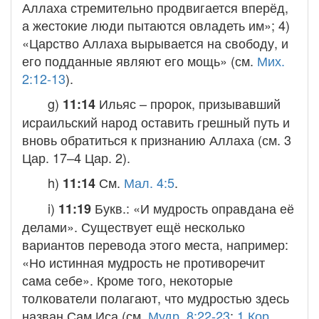
Аллаха стремительно продвигается вперёд,
а жестокие люди пытаются овладеть им»; 4)
«Царство Аллаха вырывается на свободу, и
его подданные являют его мощь» (см.
Мих.
2:12-13
).
g)
Ильяс
– пророк, призывавший
11:14
исраильский народ оставить грешный путь и
вновь обратиться к признанию Аллаха (см.
3
Цар. 17–4 Цар. 2
).
h)
См.
Мал. 4:5
.
11:14
i)
Букв.: «И мудрость оправдана её
11:19
делами». Существует ещё несколько
вариантов перевода этого места, например:
«Но истинная мудрость не противоречит
сама себе». Кроме того, некоторые
толкователи полагают, что мудростью здесь
назван Сам Иса (см.
Мудр. 8:22-23
;
1 Кор.