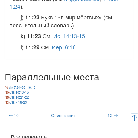
1:24
).
j)
Букв.: «в мир мёртвых» (см.
11:23
пояснительный словарь).
k)
См.
Ис. 14:13-15
.
11:23
l)
См.
Иер. 6:16
.
11:29
Параллельные места
Лк 7:24-35
;
16:16
Лк 10:13-15
Лк 10:21-22
Лк 7:18-23
10
Список книг
12
Все переводы