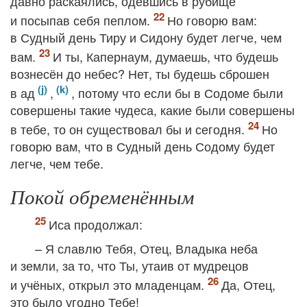
давно раскаялись, одевшись в рубище
и посыпав себя пеплом.
Но говорю вам:
в Судный день Тиру и Сидону будет легче, чем
вам.
И ты, Капернаум, думаешь, что будешь
вознесён до небес? Нет, ты будешь сброшен
в ад
,
, потому что если бы в Содоме были
совершены такие чудеса, какие были совершены
в тебе, то он существовал бы и сегодня.
Но
говорю вам, что в Судный день Содому будет
легче, чем тебе.
Покой обременённым
Иса продолжал:
– Я славлю Тебя, Отец, Владыка неба
и земли, за то, что Ты, утаив от мудрецов
и учёных, открыл это младенцам.
Да, Отец,
это было угодно Тебе!