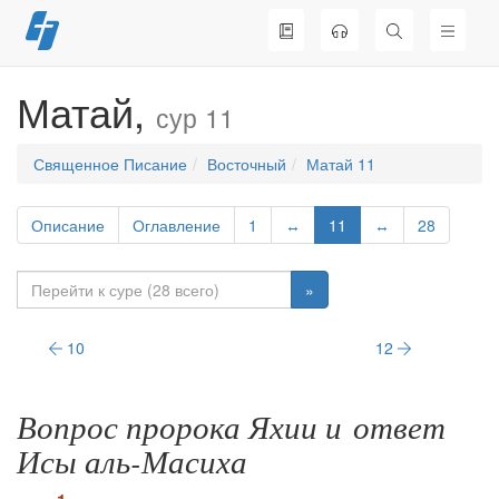
Перейти
к
содержимому
Матай,
сур 11
Священное Писание
Восточный
Матай 11
Описание
Оглавление
1
↔
11
↔
28
»
10
12
Вопрос пророка Яхии и ответ
Исы аль-Масиха