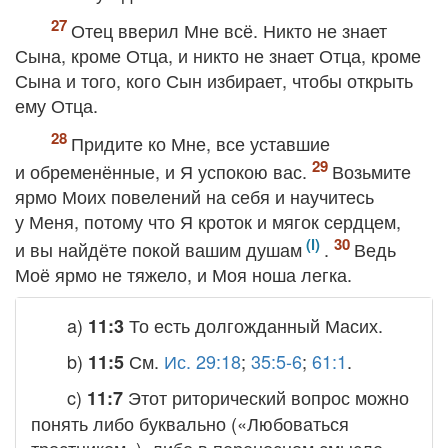
Отец вверил Мне всё. Никто не знает
Сына, кроме Отца, и никто не знает Отца, кроме
Сына и того, кого Сын избирает, чтобы открыть
ему Отца.
Придите ко Мне, все уставшие
и обременённые, и Я успокою вас.
Возьмите
ярмо Моих повелений на себя и научитесь
у Меня, потому что Я кроток и мягок сердцем,
и вы найдёте покой вашим душам
.
Ведь
Моё ярмо не тяжело, и Моя ноша легка.
a)
То есть долгожданный Масих.
11:3
b)
См.
Ис. 29:18
;
35:5-6
;
61:1
.
11:5
c)
Этот риторический вопрос можно
11:7
понять либо буквально («Любоваться