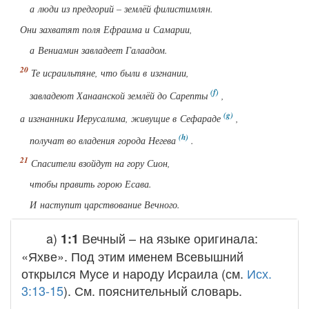
а люди из предгорий – землёй филистимлян.
Они захватят поля Ефраима и Самарии,
а Вениамин завладеет Галаадом.
Те исраильтяне, что были в изгнании,
завладеют Ханаанской землёй до Сарепты
,
а изгнанники Иерусалима, живущие в Сефараде
,
получат во владения города Негева
.
Спасители взойдут на гору Сион,
чтобы править горою Есава.
И наступит царствование Вечного.
a)
Вечный
– на языке оригинала:
1:1
«Яхве». Под этим именем Всевышний
открылся Мусе и народу Исраила (см.
Исх.
3:13-15
). См. пояснительный словарь.