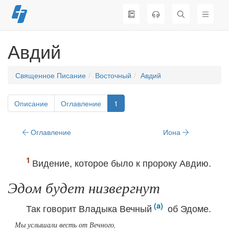
Перейти
к
содержимому
Авдий
Священное Писание
Восточный
Авдий
Описание
Оглавление
1
Оглавление
Иона
Видение, которое было к пророку Авдию.
Эдом будет низвергнут
Так говорит Владыка Вечный
об Эдоме.
Мы услышали весть от Вечного,