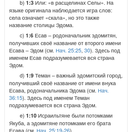
b)
Или: «в расщелинах Селы». На
1:3
языке оригинала наблюдается игра слов:
села
означает «скала», но это также
название столицы Эдома.
c)
Есав
– родоначальник эдомитян,
1:6
получивших своё название от второго имени
Есава – Эдом (см.
Нач. 25:25
,
30
). Здесь под
именем Есав подразумевается вся страна
Эдом.
d)
Теман
– важный эдомитский город,
1:9
получивший своё название от имени внука
Есава, родоначальника Эдома (см.
Нач.
36:15
). Здесь под именем Теман
подразумевается вся страна Эдом.
e)
Исраильтяне были потомками
1:10
Якуба, а эдомитяне потомками его брата
Есава (см.
Нач. 25:19-26
).