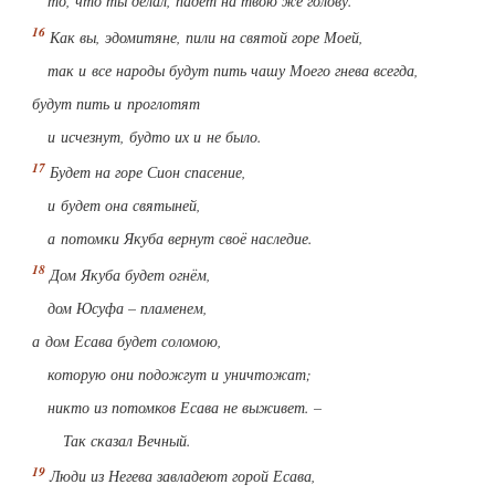
то, что ты делал, падёт на твою же голову.
Как вы, эдомитяне, пили на святой горе Моей,
так и все народы будут пить чашу Моего гнева всегда,
будут пить и проглотят
и исчезнут, будто их и не было.
Будет на горе Сион спасение,
и будет она святыней,
а потомки Якуба вернут своё наследие.
Дом Якуба будет огнём,
дом Юсуфа – пламенем,
а дом Есава будет соломою,
которую они подожгут и уничтожат;
никто из потомков Есава не выживет. –
Так сказал Вечный.
Люди из Негева завладеют горой Есава,