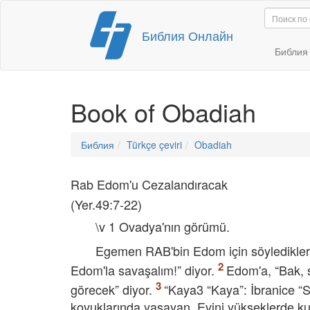
Перейти
Библия Онлайн
к
содержимому
Библи
Book of Obadiah
Библия
Türkçe çeviri
Obadiah
Rab Edom'u Cezalandıracak
(Yer.49:7-22)
\v 1 Ovadya'nın görümü.
Egemen RAB'bin Edom için söyledikleri:
Edom'la savaşalım!” diyor.
Edom'a, “Bak, 
görecek” diyor.
“Kaya3 “Kaya”: İbranice “S
kovuklarında yaşayan, Evini yükseklerde kur