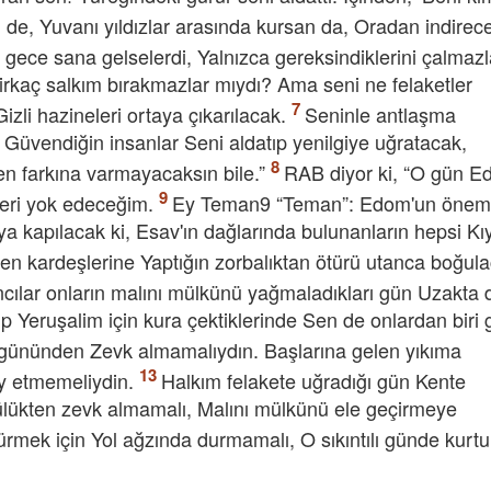
n de, Yuvanı yıldızlar arasında kursan da, Oradan indire
r gece sana gelselerdi, Yalnızca gereksindiklerini çalmazl
irkaç salkım bırakmazlar mıydı? Ama seni ne felaketler
zli hazineleri ortaya çıkarılacak.
Seninle antlaşma
Güvendiğin insanlar Seni aldatıp yenilgiye uğratacak,
n farkına varmayacaksın bile.”
RAB diyor ki, “O gün E
çleri yok edeceğim.
Ey Teman9 “Teman”: Edom'un öneml
rkuya kapılacak ki, Esav'ın dağlarında bulunanların hepsi K
n kardeşlerine Yaptığın zorbalıktan ötürü utanca boğul
ılar onların malını mülkünü yağmaladıkları gün Uzakta 
rip Yeruşalim için kura çektiklerinde Sen de onlardan biri g
ü gününden Zevk almamalıydın. Başlarına gelen yıkıma
lay etmemeliydin.
Halkım felakete uğradığı gün Kente
ülükten zevk almamalı, Malını mülkünü ele geçirmeye
rmek için Yol ağzında durmamalı, O sıkıntılı günde kurtul