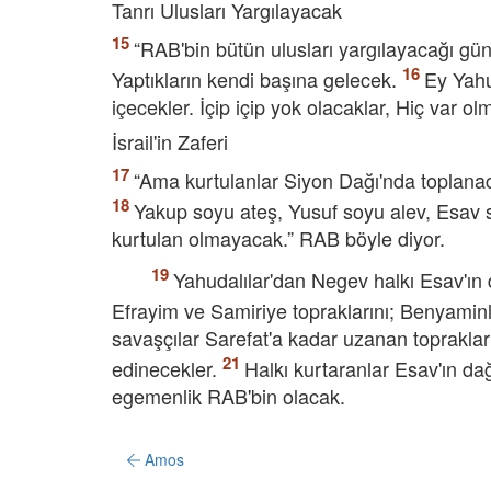
Tanrı Ulusları Yargılayacak
“RAB'bin bütün ulusları yargılayacağı gü
Yaptıkların kendi başına gelecek.
Ey Yahu
içecekler. İçip içip yok olacaklar, Hiç var ol
İsrail'in Zaferi
“Ama kurtulanlar Siyon Dağı'nda toplana
Yakup soyu ateş, Yusuf soyu alev, Esav 
kurtulan olmayacak.” RAB böyle diyor.
Yahudalılar'dan Negev halkı Esav'ın da
Efrayim ve Samiriye topraklarını; Benyaminli
savaşçılar Sarefat'a kadar uzanan toprakları
edinecekler.
Halkı kurtaranlar Esav'ın dağ
egemenlik RAB'bin olacak.
Amos