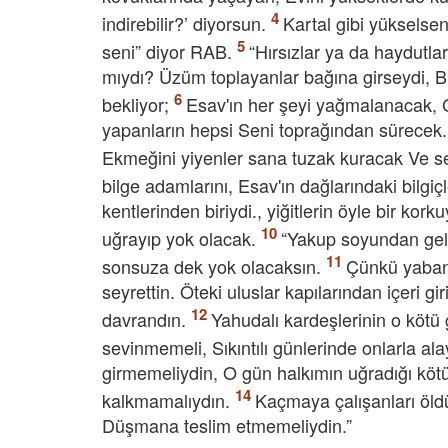
indirebilir?’ diyorsun.
Kartal gibi yükselse
seni” diyor RAB.
“Hırsızlar ya da haydutla
mıydı? Üzüm toplayanlar bağına girseydi, B
bekliyor;
Esav'ın her şeyi yağmalanacak, Gi
yapanların hepsi Seni toprağından sürecek. 
Ekmeğini yiyenler sana tuzak kuracak Ve se
bilge adamlarını, Esav'ın dağlarındaki bilgi
kentlerinden biriydi., yiğitlerin öyle bir ko
uğrayıp yok olacak.
“Yakup soyundan gele
sonsuza dek yok olacaksın.
Çünkü yabanc
seyrettin. Öteki uluslar kapılarından içeri gi
davrandın.
Yahudalı kardeşlerinin o köt
sevinmemeli, Sıkıntılı günlerinde onlarla a
girmemeliydin, O gün halkımın uğradığı köt
kalkmamalıydın.
Kaçmaya çalışanları öldü
Düşmana teslim etmemeliydin.”