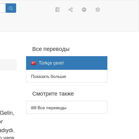
Все переводы
Türkçe çeviri
Показать больше
Смотрите также
Все переводы
Gelin,
or
dıydı.
m yere