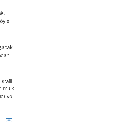
ak.
 öyle
şacak.
undan
railli
ri mülk
lar ve