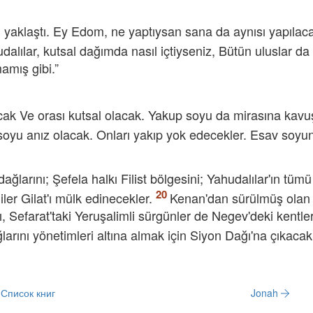
n yaklaştı. Ey Edom, ne yaptıysan sana da aynısı yapılac
dalılar, kutsal dağımda nasıl içtiyseniz, Bütün uluslar da
mamış gibi.”
cak Ve orası kutsal olacak. Yakup soyu da mirasına kavu
soyu anız olacak. Onları yakıp yok edecekler. Esav soy
ğlarını; Şefela halkı Filist bölgesini; Yahudalılar'ın tümü
ler Gilat'ı mülk edinecekler.
Kenan'dan sürülmüş olan İs
, Sefarat'taki Yeruşalimli sürgünler de Negev'deki kentle
larını yönetimleri altına almak için Siyon Dağı'na çıkacak
Список книг
Jonah