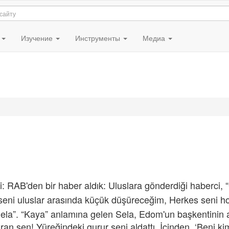
я
Изучение
Инструменты
Медиа
 RAB'den bir haber aldık: Uluslara gönderdiği haberci, “
seni uluslar arasında küçük düşüreceğim, Herkes seni h
ela”. “Kaya” anlamına gelen Sela, Edom'un başkentinin a
an sen! Yüreğindeki gurur seni aldattı. İçinden, ‘Beni ki