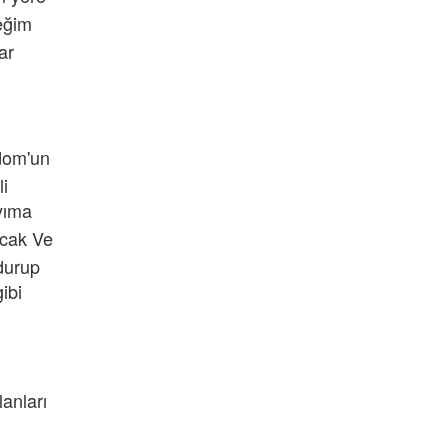
ceğim
ar
dom'un
i
ıyıma
acak Ve
durup
ibi
anları