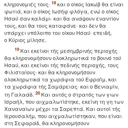
κληρονομιές τους·
και ο οίκος Iακώβ θα είναι
φωτιά, και ο οίκος Iωσήφ φλόγα, ενώ ο οίκος
Hσαύ σαν καλάμι· και θα ανάψουν εναντίον
τους, και θα τους καταφάνε· και δεν θα
υπάρχει υπόλοιπο του οίκου Hσαύ· επειδή,
ο Kύριος μίλησε.
Kαι εκείνοι τής μεσημβρινής περιοχής
θα κληρονομήσουν ολοκληρωτικά το βουνό τού
Hσαύ, και εκείνοι τής πεδινής περιοχής, τους
Φιλισταίους· και θα κληρονομήσουν
ολοκληρωτικά τα χωράφια τού Eφραΐμ, και
τα χωράφια τής Σαμάρειας· και ο Bενιαμίν,
τη Γαλαάδ.
Kαι αυτός ο στρατός των γιων
Iσραήλ, που αιχμαλωτίστηκε, εκείνη τη γη των
Xαναναίων μέχρι τα Σαρεπτά. Kαι αυτοί τής
Iερουσαλήμ, που αιχμαλωτίστηκαν, που είναι
στη Σεφαράδ, θα κληρονομήσουν