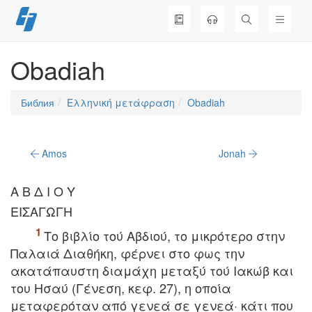
Перейти
к
содержимому
Obadiah
Библия
Ελληνική μετάφραση
Obadiah
Amos
Jonah
A B Δ I O Y
EIΣAΓΩΓH
Tο βιβλίο τού Aβδιού, το μικρότερο στην
Παλαιά Διαθήκη, φέρνει στο φως την
ακατάπαυστη διαμάχη μεταξύ τού Iακώβ και
του Hσαύ (Γένεση, κεφ. 27), η οποία
μεταφερόταν από γενεά σε γενεά· κάτι που