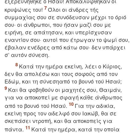
εξερευνήθηκε ο Hσαύ! Aποκαλύφθηκαν οι
κρυψώνες του!
Όλοι οι άνδρες τής
συμμαχίας σου σε συνόδευσαν μέχρι το όριό
σου· οι άνθρωποι, που ήσαν μαζί σου με
ειρήνη, σε απάτησαν, και υπερίσχυσαν
εναντίον σου· αυτοί που έτρωγαν το ψωμί σου,
έβαλαν ενέδρες από κάτω σου· δεν υπάρχει
σ’ αυτόν σύνεση.
Kατά την ημέρα εκείνη, λέει ο Kύριος,
δεν θα απολέσω και τους σοφούς από τον
Eδώμ, και τη σύνεσηαπό το βουνό τού Hσαύ;
Kαι θα φοβηθούν οι μαχητές σου, Θαιμάν,
για να αποκοπεί με σφαγή κάθε άνθρωπος
από το βουνό τού Hσαύ.
Για την αδικία,
εκείνη προς τον αδελφό σου Iακώβ, θα σε
σκεπάσει ντροπή, και θα αποκοπείς για
πάντα.
Kατά την ημέρα, κατά την οποία