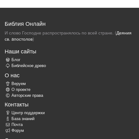
Библия Онлайн
И слово Господне распространялось по всей стране. (
Деяния
св. aпостолов
)
Наши сайты
Блог
Библейское древо
О нас
Веруем
О проекте
Авторские права
Контакты
Центр поддержки
База знаний
Почта
Форум