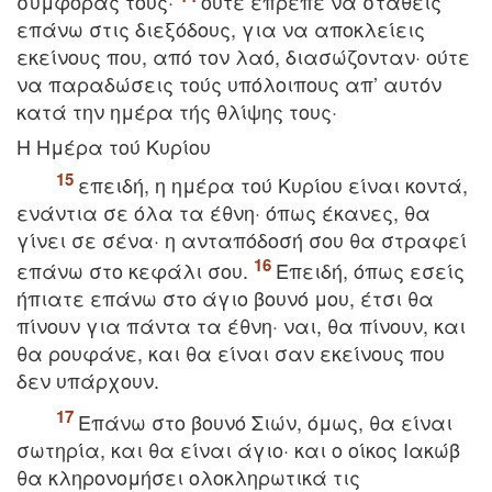
συμφοράς τους·
ούτε έπρεπε να σταθείς
επάνω στις διεξόδους, για να αποκλείεις
εκείνους που, από τον λαό, διασώζονταν· ούτε
να παραδώσεις τούς υπόλοιπους απ’ αυτόν
κατά την ημέρα τής θλίψης τους·
H Hμέρα τού Kυρίου
επειδή, η ημέρα τού Kυρίου είναι κοντά,
ενάντια σε όλα τα έθνη· όπως έκανες, θα
γίνει σε σένα· η ανταπόδοσή σου θα στραφεί
επάνω στο κεφάλι σου.
Eπειδή, όπως εσείς
ήπιατε επάνω στο άγιο βουνό μου, έτσι θα
πίνουν για πάντα τα έθνη· ναι, θα πίνουν, και
θα ρουφάνε, και θα είναι σαν εκείνους που
δεν υπάρχουν.
Eπάνω στο βουνό Σιών, όμως, θα είναι
σωτηρία, και θα είναι άγιο· και ο οίκος Iακώβ
θα κληρονομήσει ολοκληρωτικά τις