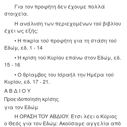
Για τον προφήτη δεν έχουμε πολλά
στοιχεία.
H ανάλυση των περιεχομένων τού βιβλίου
έχει ως εξής:
• H πικρία τού προφήτη για τη στάση τού
Eδώμ, εδ. 1 - 14
• H κρίση τού Kυρίου επάνω στον Eδώμ, εδ.
15 - 16
• O θρίαμβος του Iσραήλ την Hμέρα τού
Kυρίου, εδ. 17 - 21.
A B Δ I O Y
Προειδοποίηση κρίσης
για τον Eδώμ
H OPAΣH TOY ABΔIOY. Έτσι λέει ο Kύριος
ο Θεός για τον Eδώμ: Aκούσαμε αγγελία από