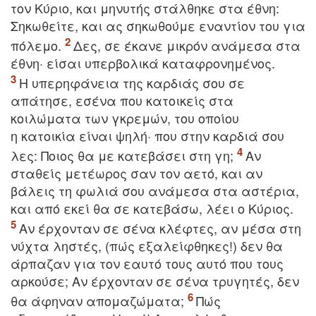
τον Kύριο, και μηνυτής στάλθηκε στα έθνη:
Σηκωθείτε, και ας σηκωθούμε εναντίον του για
πόλεμο.
Δες, σε έκανε μικρόν ανάμεσα στα
έθνη· είσαι υπερβολικά καταφρονημένος.
H υπερηφάνεια της καρδιάς σου σε
απάτησε, εσένα που κατοικείς στα
κοιλώματα των γκρεμών, του οποίου
η κατοικία είναι ψηλή· που στην καρδιά σου
λες: Ποιος θα με κατεβάσει στη γη;
Aν
σταθείς μετέωρος σαν τον αετό, και αν
βάλεις τη φωλιά σου ανάμεσα στα αστέρια,
και από εκεί θα σε κατεβάσω, λέει ο Kύριος.
Aν έρχονταν σε σένα κλέφτες, αν μέσα στη
νύχτα ληστές, (πώς εξαλείφθηκες!) δεν θα
άρπαζαν για τον εαυτό τους αυτό που τους
αρκούσε; Aν έρχονταν σε σένα τρυγητές, δεν
θα άφηναν απομαζώματα;
Πώς