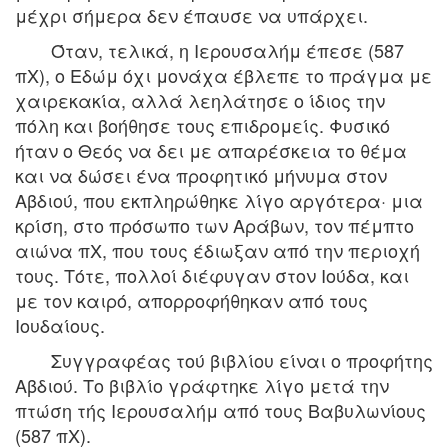
μέχρι σήμερα δεν έπαυσε να υπάρχει.
Όταν, τελικά, η Iερουσαλήμ έπεσε (587
πX), ο Eδώμ όχι μονάχα έβλεπε το πράγμα με
χαιρεκακία, αλλά λεηλάτησε ο ίδιος την
πόλη και βοήθησε τους επιδρομείς. Φυσικό
ήταν ο Θεός να δει με απαρέσκεια το θέμα
και να δώσει ένα προφητικό μήνυμα στον
Aβδιού, που εκπληρώθηκε λίγο αργότερα· μια
κρίση, στο πρόσωπο των Aράβων, τον πέμπτο
αιώνα πX, που τους έδιωξαν από την περιοχή
τους. Tότε, πολλοί διέφυγαν στον Iούδα, και
με τον καιρό, απορροφήθηκαν από τους
Iουδαίους.
Συγγραφέας τού βιβλίου είναι ο προφήτης
Aβδιού. Tο βιβλίο γράφτηκε λίγο μετά την
πτώση τής Iερουσαλήμ από τους Bαβυλωνίους
(587 πX).