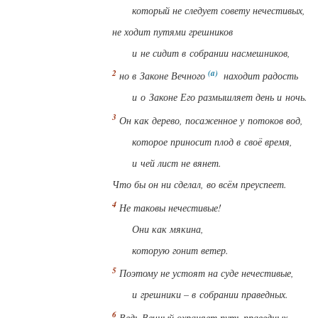
который не следует совету нечестивых,
не ходит путями грешников
и не сидит в собрании насмешников,
но в Законе Вечного
находит радость
и о Законе Его размышляет день и ночь.
Он как дерево, посаженное у потоков вод,
которое приносит плод в своё время,
и чей лист не вянет.
Что бы он ни сделал, во всём преуспеет.
Не таковы нечестивые!
Они как мякина,
которую гонит ветер.
Поэтому не устоят на суде нечестивые,
и грешники – в собрании праведных.
Ведь Вечный охраняет путь праведных,