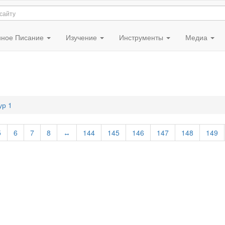
ное Писание
Изучение
Инструменты
Медиа
ур 1
5
6
7
8
↔
144
145
146
147
148
149