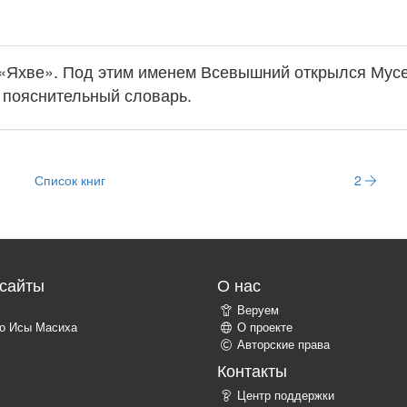
: «Яхве». Под этим именем Всевышний открылся Мусе
. пояснительный словарь.
Список книг
2
сайты
О нас
Веруем
о Исы Масиха
О проекте
Авторские права
Контакты
Центр поддержки