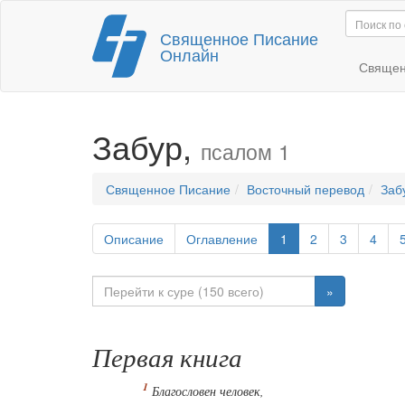
Перейти
Священное Писание
к
Онлайн
содержимому
Священ
Забур,
псалом 1
Священное Писание
Восточный перевод
Заб
Описание
Оглавление
1
2
3
4
»
Первая книга
Благословен человек,