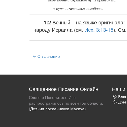
а путь нечестивых погибнет.
Вечный
– на языке оригинала
1:2
народу Исраила (см.
Исх. 3:13-15
). См
Оглавление
Священное Писание Онлайн
Наши 
Блог
Слово о Повелителе Исе
Древ
распространилось по всей той области.
(
Деяния посланников Масиха
)