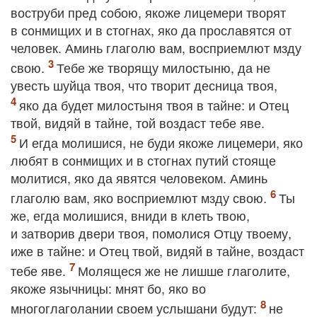
воструби пред собою, якоже лицемери творят
в сонмищих и в стогнах, яко да прославятся от
человек. Аминь глаголю вам, восприемлют мзду
свою.
Тебе же творящу милостыню, да не
увесть шуйца твоя, что творит десница твоя,
яко да будет милостыня твоя в тайне: и Отец
твой, видяй в тайне, той воздаст тебе яве.
И егда молишися, не буди якоже лицемери, яко
любят в сонмищих и в стогнах путий стояще
молитися, яко да явятся человеком. Аминь
глаголю вам, яко восприемлют мзду свою.
Ты
же, егда молишися, вниди в клеть твою,
и затворив двери твоя, помолися Отцу твоему,
иже в тайне: и Отец твой, видяй в тайне, воздаст
тебе яве.
Молящеся же не лишше глаголите,
якоже язычницы: мнят бо, яко во
многоглаголании своем услышани будут:
не