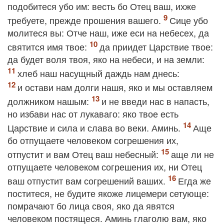
подобитеся убо им: весть бо Отец ваш, ихже
требуете, прежде прошения вашего.
Сице убо
молитеся вы: Отче наш, иже еси на небесех, да
святится имя твое:
да приидет Царствие твое:
да будет воля твоя, яко на небеси, и на земли:
хлеб наш насущный даждь нам днесь:
и остави нам долги нашя, яко и мы оставляем
должником нашым:
и не введи нас в напасть,
но избави нас от лукаваго: яко твое есть
Царствие и сила и слава во веки. Аминь.
Аще
бо отпущаете человеком согрешения их,
отпустит и вам Отец ваш небесный:
аще ли не
отпущаете человеком согрешения их, ни Отец
ваш отпустит вам согрешений ваших.
Егда же
поститеся, не будите якоже лицемери сетующе:
помрачают бо лица своя, яко да явятся
человеком постящеся. Аминь глаголю вам, яко