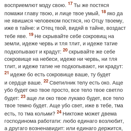
восприемлют мзду свою.
Ты же постяся
помажи главу твою, и лице твое умый,
яко да
не явишися человеком постяся, но Отцу твоему,
иже в тайне: и Отец твой, видяй в тайне, воздаст
тебе яве.
Не скрывайте себе сокровищ на
земли, идеже червь и тля тлит, и идеже татие
подкопывают и крадут:
скрывайте же себе
сокровище на небеси, идеже ни червь, ни тля
тлит, и идеже татие не подкопывают, ни крадут:
идеже бо есть сокровище ваше, ту будет
и сердце ваше.
Светилник телу есть око. Аще
убо будет око твое просто, все тело твое светло
будет:
аще ли око твое лукаво будет, все тело
твое темно будет. Аще убо свет, иже в тебе, тма
есть, то тма кольми?
Никтоже может двема
господинома работати: любо единаго возлюбит,
а другаго возненавидит: или единаго держится,