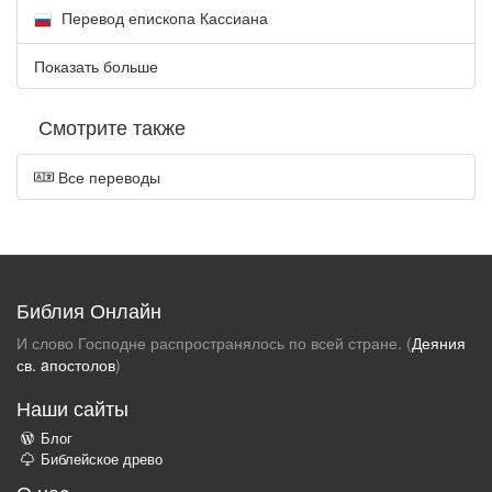
Перевод епископа Кассиана
Показать больше
Смотрите также
Все переводы
Библия Онлайн
И слово Господне распространялось по всей стране. (
Деяния
св. aпостолов
)
Наши сайты
Блог
Библейское древо
О нас