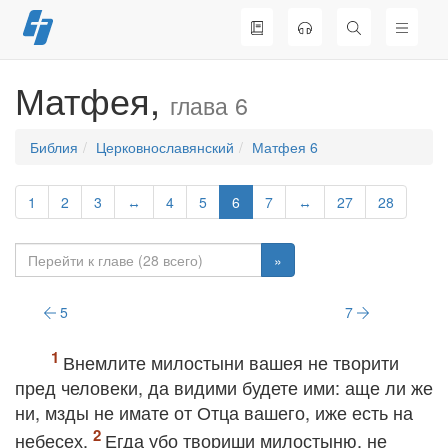
Перейти
к
содержимому
Матфея,
глава 6
Библия
Церковнославянский
Матфея 6
1
2
3
↔
4
5
6
7
↔
27
28
»
5
7
Внемлите милостыни вашея не творити
пред человеки, да видими будете ими: аще ли же
ни, мзды не имате от Отца вашего, иже есть на
небесех.
Егда убо твориши милостыню, не