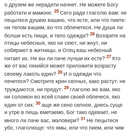
о друзем же нерадити начнет. Не можете Богу
работати и мамоне.
Сего ради глаголю вам: не
пецытеся душею вашею, что ясте, или что пиете:
ни телом вашим, во что облечетеся. Не душа ли
болши есть пищи, и тело одежди?
Воззрите на
птицы небесныя, яко не сеют, ни жнут, ни
собирают в житницы, и Отец ваш небесный
питает их. Не вы ли паче лучши их есте?
Кто
же от вас пекийся может приложити возрасту
своему лакоть един?
И о одежди что
печетеся? Смотрите крин селных, како растут: не
труждаются, ни прядут:
глаголю же вам, яко
ни соломон во всей славе своей облечеся, яко
един от сих:
аще же сено селное, днесь суще
и утре в пещь вметаемо, Бог тако одевает, не
много ли паче вас, маловери?
Не пецытеся
убо, глаголюще: что ямы, или что пием, или чим