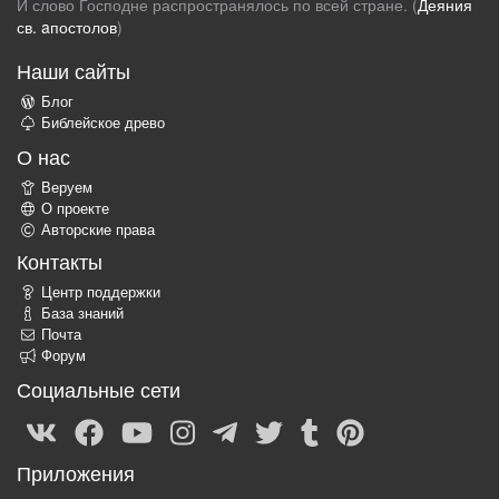
И слово Господне распространялось по всей стране. (
Деяния
св. aпостолов
)
Наши сайты
Блог
Библейское древо
О нас
Веруем
О проекте
Авторские права
Контакты
Центр поддержки
База знаний
Почта
Форум
Социальные сети
Приложения