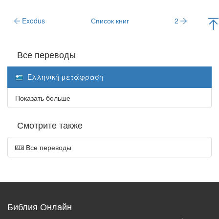
Exodus
Список книг
2
Все переводы
Ελληνική μετάφραση
Показать больше
Смотрите также
Все переводы
Библия Онлайн