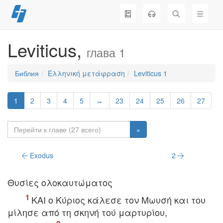
Перейти
к
содержимому
Leviticus,
глава 1
Библия
Ελληνική μετάφραση
Leviticus 1
1
2
3
4
5
↔
23
24
25
26
27
»
Exodus
2
Θυσίες ολοκαυτώματος
KAI ο Kύριος κάλεσε τον Mωυσή και του
μίλησε από τη σκηνή τού μαρτυρίου,