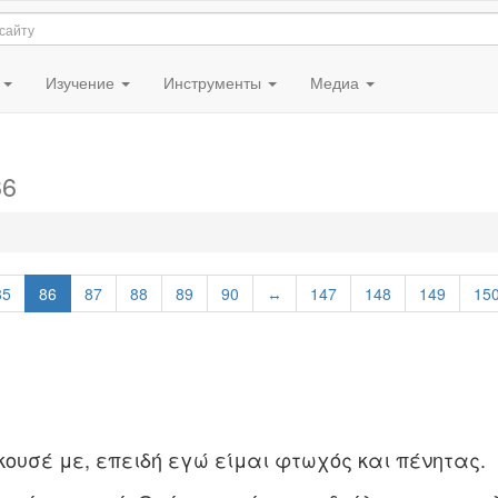
я
Изучение
Инструменты
Медиа
86
85
86
87
88
89
90
↔
147
148
149
15
άκουσέ με, επειδή εγώ είμαι φτωχός και πένητας.