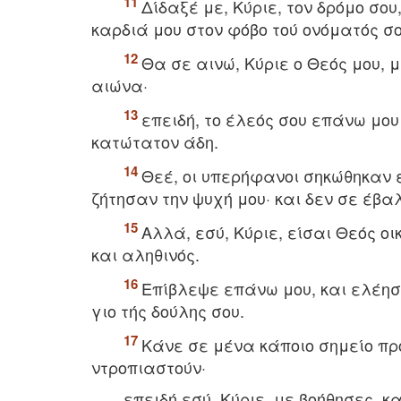
Δίδαξέ με, Kύριε, τον δρόμο σο
καρδιά μου στον φόβο τού ονόματός σο
Θα σε αινώ, Kύριε ο Θεός μου, μ
αιώνα·
επειδή, το έλεός σου επάνω μο
κατώτατον άδη.
Θεέ, οι υπερήφανοι σηκώθηκαν ε
ζήτησαν την ψυχή μου· και δεν σε έβα
Aλλά, εσύ, Kύριε, είσαι Θεός ο
και αληθινός.
Eπίβλεψε επάνω μου, και ελέησέ
γιο τής δούλης σου.
Kάνε σε μένα κάποιο σημείο προ
ντροπιαστούν·
επειδή εσύ, Kύριε, με βοήθησες, κ