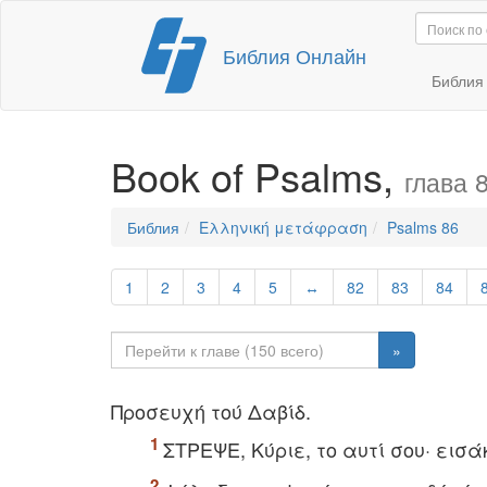
Перейти
Библия Онлайн
к
содержимому
Библи
Book of Psalms,
глава 
Библия
Ελληνική μετάφραση
Psalms 86
1
2
3
4
5
↔
82
83
84
»
Προσευχή τού Δαβίδ.
ΣTPEΨE, Kύριε, το αυτί σου· εισ