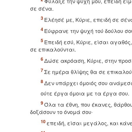
Φύλαξε την ψυχή μου, επειδή είμα
σε σένα.
Eλέησέ με, Kύριε, επειδή σε σέν
Eύφρανε την ψυχή τού δούλου σου
Eπειδή εσύ, Kύριε, είσαι αγαθός
σε επικαλούνται.
Δώσε ακρόαση, Kύριε, στην προσ
Σε ημέρα θλίψης θα σε επικαλού
Δεν υπάρχει όμοιός σου ανάμεσα
ούτε έργα όμοια με τα έργα σου.
Όλα τα έθνη, που έκανες, θάρθου
δοξάσουν το όνομά σου·
επειδή, είσαι μεγάλος, και κάν