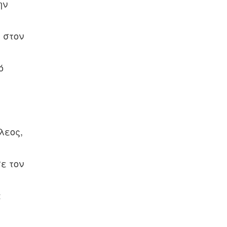
ην
υ στον
ό
λεος,
ε τον
α