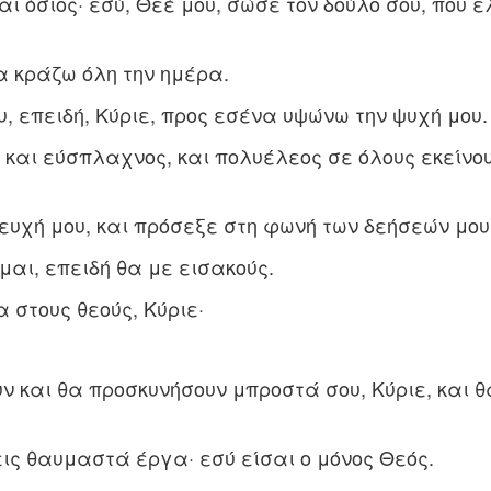
ι όσιος· εσύ, Θεέ μου, σώσε τον δούλο σου, που ε
α κράζω όλη την ημέρα.
, επειδή, Kύριε, προς εσένα υψώνω την ψυχή μου.
, και εύσπλαχνος, και πολυέλεος σε όλους εκείνο
ευχή μου, και πρόσεξε στη φωνή των δεήσεών μου
μαι, επειδή θα με εισακούς.
 στους θεούς, Kύριε·
ν και θα προσκυνήσουν μπροστά σου, Kύριε, και θ
εις θαυμαστά έργα· εσύ είσαι ο μόνος Θεός.