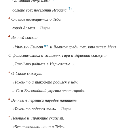
Он любит Иерусалим
больше всех поселений Исраила
.
Славное возвещается о Тебе,
город Аллаха.
Пауза
Вечный сказал:
«Упомяну Египет
и Вавилон среди тех, кто знает Меня.
О филистимлянах и жителях Тира и Эфиопии скажут:
„Такой-то родился в Иерусалиме“».
О Сионе скажут:
«Такой-то и такой-то родился в нём,
и Сам Высочайший укрепил этот город».
Вечный в переписи народов напишет:
«Такой-то родился там».
Пауза
Поющие и играющие скажут:
«Все источники наши в Тебе».