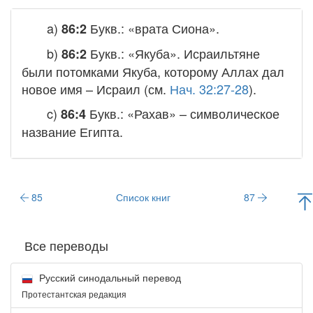
a)
Букв.: «врата Сиона».
86:2
b)
Букв.: «Якуба». Исраильтяне
86:2
были потомками Якуба, которому Аллах дал
новое имя – Исраил (см.
Нач. 32:27-28
).
c)
Букв.: «Рахав» – символическое
86:4
название Египта.
85
Список книг
87
Все переводы
Русский синодальный перевод
Протестантская редакция