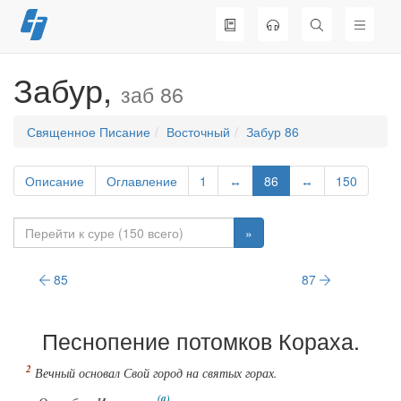
Перейти
к
содержимому
Забур,
заб 86
Священное Писание
Восточный
Забур 86
Описание
Оглавление
1
↔
86
↔
150
»
85
87
Песнопение потомков Кораха.
Вечный основал Свой город на святых горах.