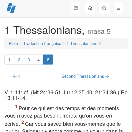
Skip
to
content
1 Thessalonians,
глава 5
Bible
Traduction française
1 Thessalonians 5
1
2
3
4
5
4
Second Thessalonians
V. 1-11: cf. (Mt 24:36-51. Lu 12:35-40; 21:34-36.) Ro
13:11-14.
Pour ce qui est des temps et des moments,
vous n’avez pas besoin, frères, qu’on vous en
écrive.
Car vous savez bien vous-mêmes que le
jour du Seigneur viendra comme un voleur dans la