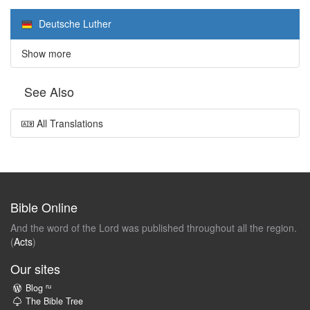
Deutsche Luther
Show more
See Also
All Translations
Bible Online
And the word of the Lord was published throughout all the region.
(
Acts
)
Our sites
ru
Blog
The Bible Tree