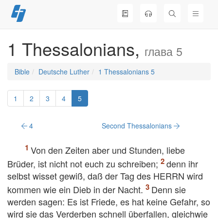
Skip
to
content
1 Thessalonians,
глава 5
Bible
Deutsche Luther
1 Thessalonians 5
1
2
3
4
5
4
Second Thessalonians
Von den Zeiten aber und Stunden, liebe
Brüder, ist nicht not euch zu schreiben;
denn ihr
selbst wisset gewiß, daß der Tag des HERRN wird
kommen wie ein Dieb in der Nacht.
Denn sie
werden sagen: Es ist Friede, es hat keine Gefahr, so
wird sie das Verderben schnell überfallen, gleichwie