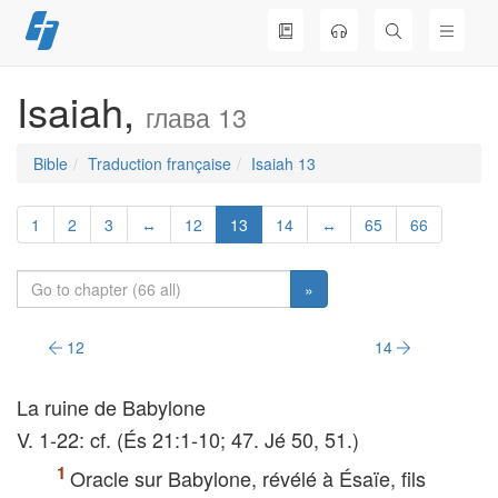
Skip
to
content
Isaiah,
глава 13
Bible
Traduction française
Isaiah 13
1
2
3
↔
12
13
14
↔
65
66
»
12
14
La ruine de Babylone
V. 1-22: cf. (És 21:1-10; 47. Jé 50, 51.)
Oracle sur Babylone, révélé à Ésaïe, fils