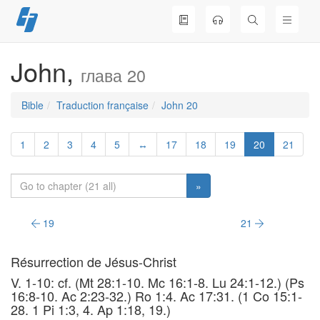
Skip
to
content
John,
глава 20
Bible
Traduction française
John 20
1
2
3
4
5
↔
17
18
19
20
21
»
19
21
Résurrection de Jésus-Christ
V. 1-10: cf. (Mt 28:1-10. Mc 16:1-8. Lu 24:1-12.) (Ps
16:8-10. Ac 2:23-32.) Ro 1:4. Ac 17:31. (1 Co 15:1-
28. 1 Pi 1:3, 4. Ap 1:18, 19.)