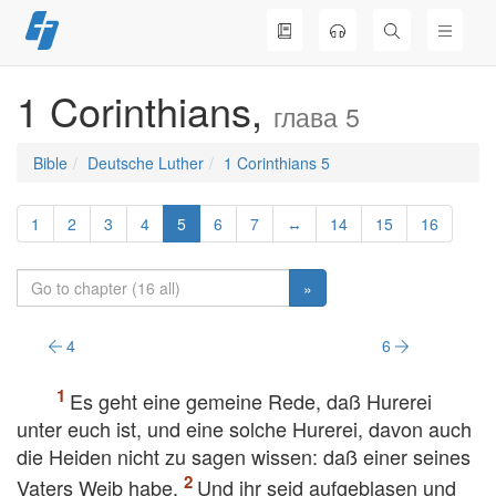
Skip
to
content
1 Corinthians,
глава 5
Bible
Deutsche Luther
1 Corinthians 5
1
2
3
4
5
6
7
↔
14
15
16
»
4
6
Es geht eine gemeine Rede, daß Hurerei
unter euch ist, und eine solche Hurerei, davon auch
die Heiden nicht zu sagen wissen: daß einer seines
Vaters Weib habe.
Und ihr seid aufgeblasen und