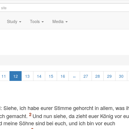
Study
Tools
Media
11
12
13
14
15
16
↔
27
28
29
30
Siehe, ich habe eurer Stimme gehorcht in allem, was ih
uch gemacht.
Und nun siehe, da zieht euer König vor e
nd meine Söhne sind bei euch, und ich bin vor euch