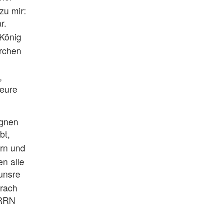
zu mir:
r.
 König
rchen
,
 eure
egnen
bt,
rn und
n alle
 unsre
rach
ERRN