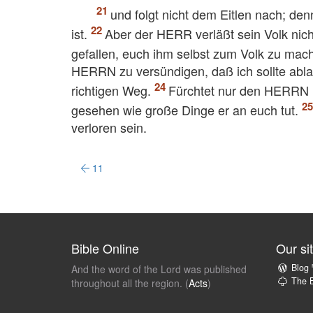
und folgt nicht dem Eitlen nach; denn
ist.
Aber der HERR verläßt sein Volk ni
gefallen, euch ihm selbst zum Volk zu mac
HERRN zu versündigen, daß ich sollte abla
richtigen Weg.
Fürchtet nur den HERRN u
gesehen wie große Dinge er an euch tut.
verloren sein.
11
Bible Online
Our si
Blog
And the word of the Lord was published
The B
throughout all the region. (
Acts
)