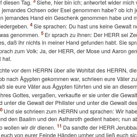
f diesen Tag.
Siehe, hier bin ich; antwortet wider mich 
 jemandes Ochsen oder Esel genommen habe? ob ich 
von jemandes Hand ein Geschenk genommen habe und mi
wiedergeben.
Sie sprachen: Du hast uns keine Gewalt 
etwas genommen.
Er sprach zu ihnen: Der HERR sei Z
s, daß ihr nichts in meiner Hand gefunden habt. Sie sp
rach zum Volk: Ja, der HERR, der Mose und Aaron ge
 hat.
 rechte vor dem HERRN über alle Wohltat des HERRN, die
ob nach Ägypten gekommen war, schrieen eure Väter z
 sie eure Väter aus Ägypten führten und sie an diesem
res Gottes, vergaßen, verkaufte er sie unter die Gewal
unter die Gewalt der Philister und unter die Gewalt de
Und sie schrieen zum HERRN und sprachen: Wir hab
nd den Baalim und den Astharoth gedient haben; nun a
o wollen wir dir dienen.
Da sandte der HERR Jerubbaa
 euch von eurer Feinde Händen umher und ließ euch sic