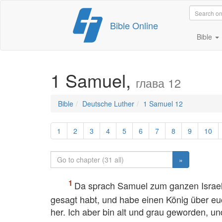
Skip
Bible Online
to
content
Bible
1 Samuel,
глава 12
Bible
Deutsche Luther
1 Samuel 12
1
2
3
4
5
6
7
8
9
10
»
Da sprach Samuel zum ganzen Israel: 
gesagt habt, und habe einen König über e
her. Ich aber bin alt und grau geworden, u