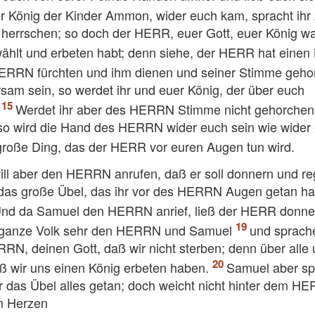
er König der Kinder Ammon, wider euch kam, spracht ihr 
s herrschen; so doch der HERR, euer Gott, euer König wa
rwählt und erbeten habt; denn siehe, der HERR hat einen
HERRN fürchten und ihm dienen und seiner Stimme geho
m sein, so werdet ihr und euer König, der über euch
.
Werdet ihr aber des HERRN Stimme nicht gehorchen
o wird die Hand des HERRN wider euch sein wie wider
 große Ding, das der HERR vor euren Augen tun wird.
h will aber den HERRN anrufen, daß er soll donnern und r
t das große Übel, das ihr vor des HERRN Augen getan ha
nd da Samuel den HERRN anrief, ließ der HERR donne
s ganze Volk sehr den HERRN und Samuel
und sprache
RN, deinen Gott, daß wir nicht sterben; denn über alle
ß wir uns einen König erbeten haben.
Samuel aber sp
ar das Übel alles getan; doch weicht nicht hinter dem H
m Herzen