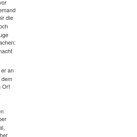
vor
jemand
r die
noch
euge
rachen:
macht
 er an
u dem
 Ort
t
s
en
ber
l,
her