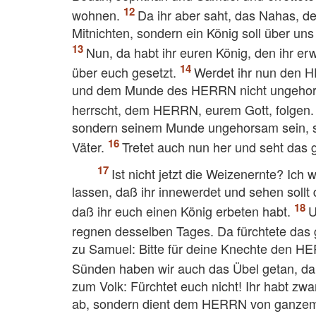
wohnen.
Da ihr aber saht, das Nahas, d
Mitnichten, sondern ein König soll über un
Nun, da habt ihr euren König, den ihr e
über euch gesetzt.
Werdet ihr nun den 
und dem Munde des HERRN nicht ungehorsa
herrscht, dem HERRN, eurem Gott, folgen
sondern seinem Munde ungehorsam sein, s
Väter.
Tretet auch nun her und seht das
Ist nicht jetzt die Weizenernte? Ic
lassen, daß ihr innewerdet und sehen soll
daß ihr euch einen König erbeten habt.
U
regnen desselben Tages. Da fürchtete da
zu Samuel: Bitte für deine Knechte den HER
Sünden haben wir auch das Übel getan, da
zum Volk: Fürchtet euch nicht! Ihr habt zw
ab, sondern dient dem HERRN von ganze