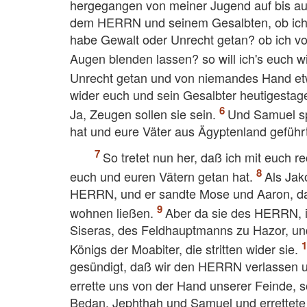
hergegangen von meiner Jugend auf bis au
dem HERRN und seinem Gesalbten, ob ich
habe Gewalt oder Unrecht getan? ob ich 
Augen blenden lassen? so will ich's euch 
Unrecht getan und von niemandes Hand 
wider euch und sein Gesalbter heutigestage
Ja, Zeugen sollen sie sein.
Und Samuel sp
hat und eure Väter aus Ägyptenland geführt
So tretet nun her, daß ich mit euch
euch und euren Vätern getan hat.
Als Jak
HERRN, und er sandte Mose und Aaron, daß
wohnen ließen.
Aber da sie des HERRN, ih
Siseras, des Feldhauptmanns zu Hazor, und 
Königs der Moabiter, die stritten wider sie.
gesündigt, daß wir den HERRN verlassen u
errette uns von der Hand unserer Feinde, s
Bedan, Jephthah und Samuel und errettete