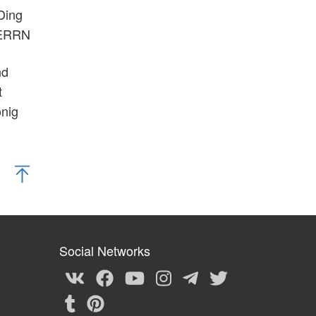
 Ding
HERRN
nd
t
önig
Social Networks