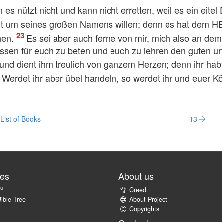
 es nützt nicht und kann nicht erretten, weil es ein eitel
cht um seines großen Namens willen; denn es hat dem 
hen.
Es sei aber auch ferne von mir, mich also an dem
ssen für euch zu beten und euch zu lehren den guten u
nd dient ihm treulich von ganzem Herzen; denn ihr hab
Werdet ihr aber übel handeln, so werdet ihr und euer K
List of Books
13
tes
About us
ru
Creed
ible Tree
About Project
Copyrights