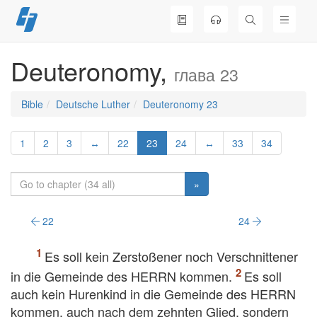
Skip
to
content
Deuteronomy,
глава 23
Bible
Deutsche Luther
Deuteronomy 23
1
2
3
↔
22
23
24
↔
33
34
»
22
24
Es soll kein Zerstoßener noch Verschnittener
in die Gemeinde des HERRN kommen.
Es soll
auch kein Hurenkind in die Gemeinde des HERRN
kommen, auch nach dem zehnten Glied, sondern