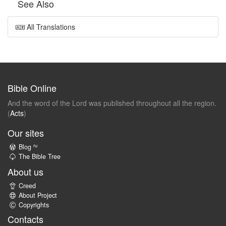
See Also
All Translations
Bible Online
And the word of the Lord was published throughout all the region.
(
Acts
)
Our sites
ru
Blog
The Bible Tree
About us
Creed
About Project
Copyrights
Contacts