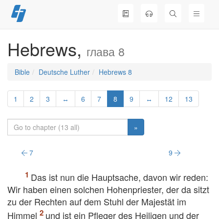
Skip
to
content
Hebrews,
глава 8
Bible
Deutsche Luther
Hebrews 8
1
2
3
↔
6
7
8
9
↔
12
13
»
7
9
Das ist nun die Hauptsache, davon wir reden:
Wir haben einen solchen Hohenpriester, der da sitzt
zu der Rechten auf dem Stuhl der Majestät im
Himmel
und ist ein Pfleger des Heiligen und der