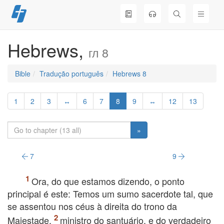
Skip
to
content
Hebrews,
гл 8
Bible
Tradução português
Hebrews 8
1
2
3
↔
6
7
8
9
↔
12
13
»
7
9
Ora, do que estamos dizendo, o ponto
principal é este: Temos um sumo sacerdote tal, que
se assentou nos céus à direita do trono da
Majestade,
ministro do santuário, e do verdadeiro