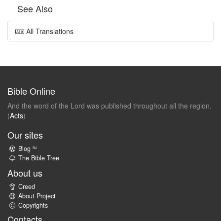
See Also
All Translations
Bible Online
And the word of the Lord was published throughout all the region.
(
Acts
)
Our sites
ru
Blog
The Bible Tree
About us
Creed
About Project
Copyrights
Contacts