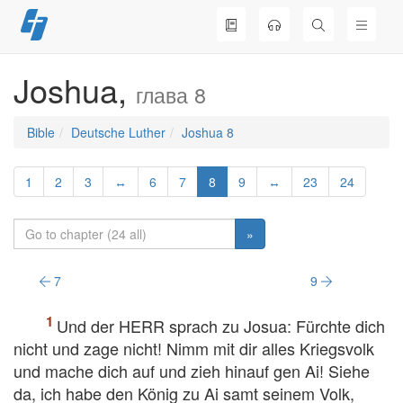
Skip
to
content
Joshua,
глава 8
Bible
Deutsche Luther
Joshua 8
1
2
3
↔
6
7
8
9
↔
23
24
»
7
9
Und der HERR sprach zu Josua: Fürchte dich
nicht und zage nicht! Nimm mit dir alles Kriegsvolk
und mache dich auf und zieh hinauf gen Ai! Siehe
da, ich habe den König zu Ai samt seinem Volk,