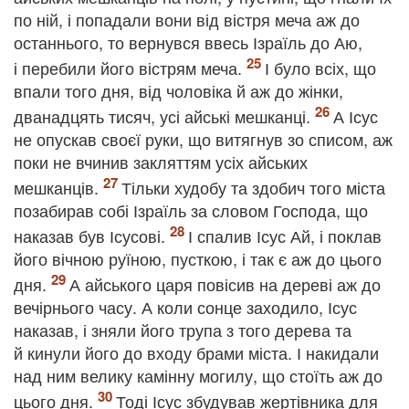
по ній, і попадали вони від вістря меча аж до
останнього, то вернувся ввесь Ізраїль до Аю,
і перебили його вістрям меча.
І було всіх, що
впали того дня, від чоловіка й аж до жінки,
дванадцять тисяч, усі айські мешканці.
А Ісус
не опускав своєї руки, що витягнув зо списом, аж
поки не вчинив закляттям усіх айських
мешканців.
Тільки худобу та здобич того міста
позабирав собі Ізраїль за словом Господа, що
наказав був Ісусові.
І спалив Ісус Ай, і поклав
його вічною руїною, пусткою, і так є аж до цього
дня.
А айського царя повісив на дереві аж до
вечірнього часу. А коли сонце заходило, Ісус
наказав, і зняли його трупа з того дерева та
й кинули його до входу брами міста. І накидали
над ним велику камінну могилу, що стоїть аж до
цього дня.
Тоді Ісус збудував жертівника для