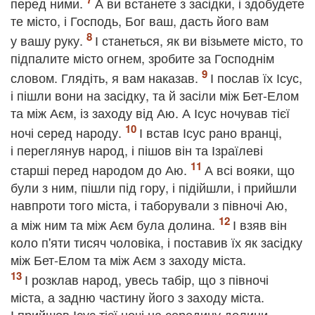
перед ними.
А ви встанете з засідки, і здобудете
те місто, і Господь, Бог ваш, дасть його вам
у вашу руку.
І станеться, як ви візьмете місто, то
підпалите місто огнем, зробите за Господнім
словом. Глядіть, я вам наказав.
І послав їх Ісус,
і пішли вони на засідку, та й засіли між Бет-Елом
та між Аєм, із заходу від Аю. А Ісус ночував тієї
ночі серед народу.
І встав Ісус рано вранці,
і переглянув народ, і пішов він та Ізраїлеві
старші перед народом до Аю.
А всі вояки, що
були з ним, пішли під гору, і підійшли, і прийшли
навпроти того міста, і таборували з півночі Аю,
а між ним та між Аєм була долина.
І взяв він
коло п'яти тисяч чоловіка, і поставив їх як засідку
між Бет-Елом та між Аєм з заходу міста.
І розклав народ, увесь табір, що з півночі
міста, а задню частину його з заходу міста.
І прийшов Ісус тієї ночі на середину долини.