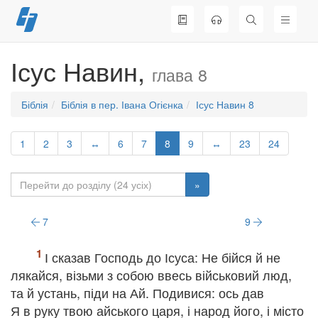
Перейти
до
вмісту
Ісус Навин,
глава 8
Біблія
Біблія в пер. Івана Огієнка
Ісус Навин 8
1
2
3
↔
6
7
8
9
↔
23
24
»
7
9
І сказав Господь до Ісуса: Не бійся й не
лякайся, візьми з собою ввесь військовий люд,
та й устань, піди на Ай. Подивися: ось дав
Я в руку твою айського царя, і народ його, і місто