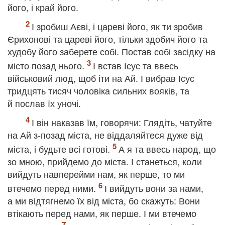
його, і край його.
І зробиш Аєві, і цареві його, як ти зробив
Єрихонові та цареві його, тільки здобич його та
худобу його заберете собі. Постав собі засідку на
місто позад нього.
І встав Ісус та ввесь
військовий люд, щоб іти на Ай. І вибрав Ісус
тридцять тисяч чоловіка сильних вояків, та
й послав їх уночі.
І він наказав їм, говорячи: Глядіть, чатуйте
на Ай з-позад міста, не віддаляйтеся дуже від
міста, і будьте всі готові.
А я та ввесь народ, що
зо мною, прийдемо до міста. І станеться, коли
вийдуть навперейми нам, як перше, то ми
втечемо перед ними.
І вийдуть вони за нами,
а ми відтягнемо їх від міста, бо скажуть: Вони
втікають перед нами, як перше. І ми втечемо