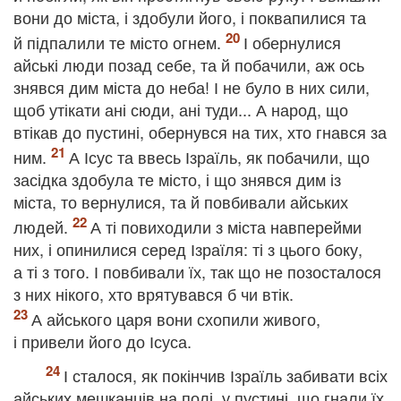
вони до міста, і здобули його, і поквапилися та
й підпалили те місто огнем.
І обернулися
айські люди позад себе, та й побачили, аж ось
знявся дим міста до неба! І не було в них сили,
щоб утікати ані сюди, ані туди... А народ, що
втікав до пустині, обернувся на тих, хто гнався за
ним.
А Ісус та ввесь Ізраїль, як побачили, що
засідка здобула те місто, і що знявся дим із
міста, то вернулися, та й повбивали айських
людей.
А ті повиходили з міста навперейми
них, і опинилися серед Ізраїля: ті з цього боку,
а ті з того. І повбивали їх, так що не позосталося
з них нікого, хто врятувався б чи втік.
А айського царя вони схопили живого,
і привели його до Ісуса.
І сталося, як покінчив Ізраїль забивати всіх
айських мешканців на полі, у пустині, що гнали їх