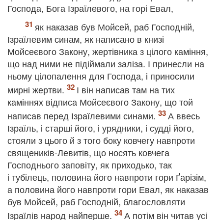
Господа, Бога Ізраїлевого, на горі Евал,
як наказав був Мойсей, раб Господній,
Ізраїлевим синам, як написано в книзі
Мойсеєвого Закону, жертівника з цілого каміння,
що над ними не підіймали заліза. І принесли на
ньому цілопалення для Господа, і приносили
мирні жертви.
І він написав там на тих
каміннях відписа Мойсеєвого Закону, що той
написав перед Ізраїлевими синами.
А ввесь
Ізраїль, і старші його, і урядники, і судді його,
стояли з цього й з того боку ковчегу навпроти
священиків-Левитів, що носять ковчега
Господнього заповіту, як приходько, так
і тубілець, половина його навпроти гори Ґарізім,
а половина його навпроти гори Евал, як наказав
був Мойсей, раб Господній, благословляти
Ізраїлів народ найперше.
А потім він читав усі