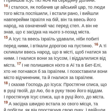
І сталося, як побачив це айський цар, то люди
того міста поспішили, і встали рано, і вийшли
навперейми Ізраїля на бій, він та ввесь його
народ, на означений час перед степ. А він не
знав, що є засідка на нього з-позад міста.
А Ісус та ввесь Ізраїль удавали, ніби побиті
перед ними, і втікали дорогою на пустиню.
А ті
скликали ввесь народ, що в місті, щоб гнатися за
ними. І гналися вони за Ісусом, і віддалилися від
міста.
І не полишився ніхто в Аї та в Бет-Елі,
хто не погнався б за Ізраїлем. І позоставили вони
місто відчиненим, та й гналися за Ізраїлем.
І сказав Господь до Ісуса: Простягни списа, що
в руці твоїй, до Аю, бо в руку твою його віддам.
І простягнув Ісус списа, що в руці його, до міста.
А засідка швидко встала зо свого місця, та
й побігли, як він простягнув свою руку. І ввійшли