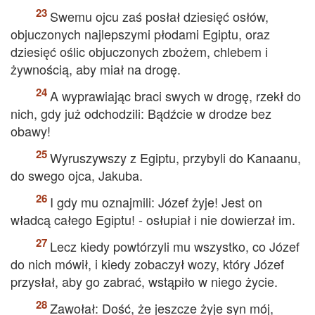
Swemu ojcu zaś posłał dziesięć osłów,
objuczonych najlepszymi płodami Egiptu, oraz
dziesięć oślic objuczonych zbożem, chlebem i
żywnością, aby miał na drogę.
A wyprawiając braci swych w drogę, rzekł do
nich, gdy już odchodzili: Bądźcie w drodze bez
obawy!
Wyruszywszy z Egiptu, przybyli do Kanaanu,
do swego ojca, Jakuba.
I gdy mu oznajmili: Józef żyje! Jest on
władcą całego Egiptu! - osłupiał i nie dowierzał im.
Lecz kiedy powtórzyli mu wszystko, co Józef
do nich mówił, i kiedy zobaczył wozy, który Józef
przysłał, aby go zabrać, wstąpiło w niego życie.
Zawołał: Dość, że jeszcze żyje syn mój,