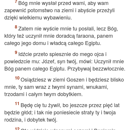
Bóg mnie wysłał przed wami, aby wam
zapewnić potomstwo na ziemi i abyście przeżyli
dzięki wielkiemu wybawieniu.
Zatem nie wyście mnie tu posłali, lecz Bóg,
który też uczynił mnie doradcą faraona, panem
całego jego domu i władcą całego Egiptu.
Idźcie przeto spiesznie do mego ojca i
powiedzcie mu: Józef, syn twój, mówi: Uczynił mnie
Bóg panem całego Egiptu. Przybywaj bezzwłocznie.
Osiądziesz w ziemi Goszen i będziesz blisko
mnie, ty sam wraz z twymi synami, wnukami,
trzodami i całym twym dobytkiem.
Będę cię tu żywił, bo jeszcze przez pięć lat
będzie głód; i tak nie poniesiecie straty ty i twoja
rodzina, i dobytek twój.