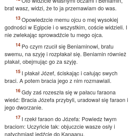
Oto widzicie własnymi oczami i Beniamin,
brat wasz, widzi, że to ja przemawiam do was.
Opowiedzcie memu ojcu o mej wysokiej
godności w Egipcie i o wszystkim, coście widzieli. I
nie zwlekając sprowadźcie tu mego ojca.
Po czym rzucił się Beniaminowi, bratu
swemu, na szyję i rozpłakał się. Beniamin również
płakał, obejmując go za szyję.
I płakał Józef, ściskając i całując swych
braci. A potem bracia jego z nim rozmawiali.
Gdy zaś rozeszła się w pałacu faraona
wieść: Bracia Józefa przybyli, uradował się faraon i
jego dworzanie.
I rzekł faraon do Józefa: Powiedz twym
braciom: Uczyńcie tak: objuczcie wasze osły i
natychmiast jedźcie do Kanaanu.