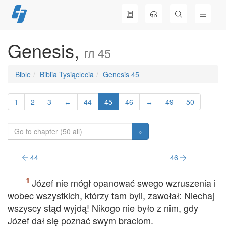
Skip
to
content
Genesis,
гл 45
Bible
Biblia Tysiąclecia
Genesis 45
1
2
3
↔
44
45
46
↔
49
50
»
44
46
Józef nie mógł opanować swego wzruszenia i
wobec wszystkich, którzy tam byli, zawołał: Niechaj
wszyscy stąd wyjdą! Nikogo nie było z nim, gdy
Józef dał się poznać swym braciom.