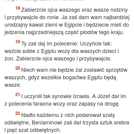
Zabierzcie ojca waszego oraz wasze rodziny
i przybywajcie do mnie. Ja zaś dam wam najbardziej
urodzajny kawał ziemi w Egipcie i będziecie mieli do
jedzenia najprzedniejszą część płodów tego kraju.
Ty zaś daj im polecenie: Uczyńcie tak:
weźcie sobie z Egiptu wozy dla waszych dzieci i
żon. Zabierzcie ojca waszego i przybywajcie.
Niech wam nie będzie żal zostawić sprzętów
waszych, gdyż wszelkie bogactwa Egiptu będą
wasze.
I uczynili tak synowie Izraela. A Józef dał im
z polecenia faraona wozy oraz zapasy na drogę.
Nadto każdemu z nich podarował szaty
odświętne, Beniaminowi zaś dał trzysta sztuk srebra
i pięć szat odświętnych.