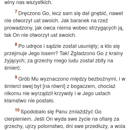
winy nas wszystkich.
Dręczono Go, lecz sam się dał gnębić, nawet
nie otworzył ust swoich. Jak baranek na rzeź
prowadzony, jak owca niema wobec strzygących ją,
tak On nie otworzył ust swoich.
Po udręce i sądzie został usunięty; a kto się
przejmuje Jego losem? Tak! Zgładzono Go z krainy
żyjących; za grzechy mego ludu został zbity na
śmierć.
Grób Mu wyznaczono między bezbożnymi, i w
śmierci swej był [na równi] z bogaczem, chociaż
nikomu nie wyrządził krzywdy i w Jego ustach
kłamstwo nie postało.
Spodobało się Panu zmiażdżyć Go
cierpieniem. Jeśli On wyda swe życie na ofiarę za
grzechy, ujrzy potomstwo, dni swe przedłuży, a wola