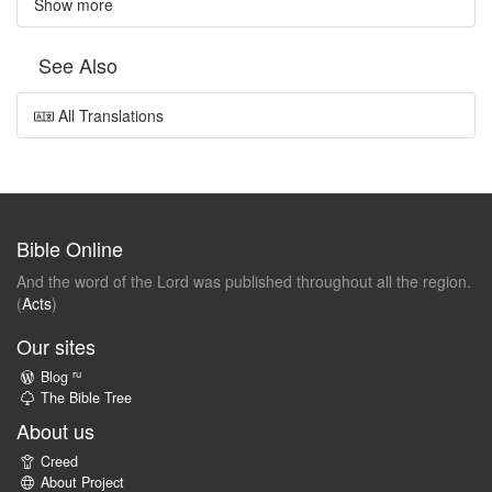
Show more
See Also
All Translations
Bible Online
And the word of the Lord was published throughout all the region.
(
Acts
)
Our sites
ru
Blog
The Bible Tree
About us
Creed
About Project