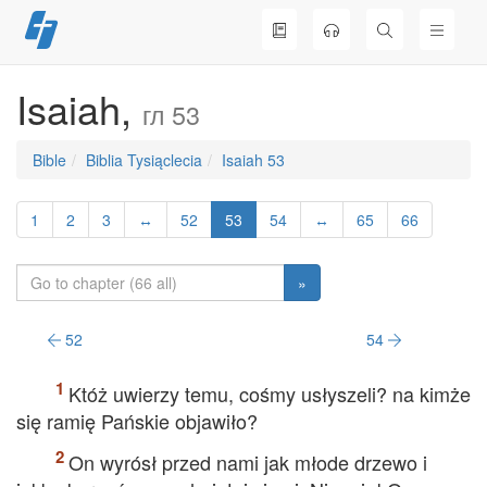
Skip
to
content
Isaiah,
гл 53
Bible
Biblia Tysiąclecia
Isaiah 53
1
2
3
↔
52
53
54
↔
65
66
»
52
54
Któż uwierzy temu, cośmy usłyszeli? na kimże
się ramię Pańskie objawiło?
On wyrósł przed nami jak młode drzewo i