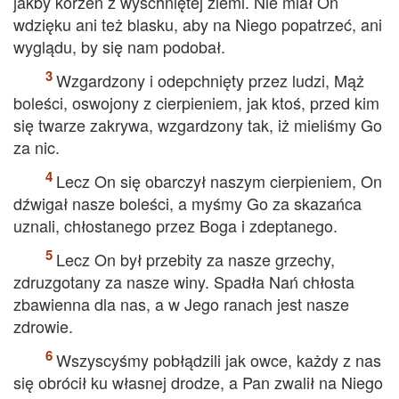
jakby korzeń z wyschniętej ziemi. Nie miał On
wdzięku ani też blasku, aby na Niego popatrzeć, ani
wyglądu, by się nam podobał.
Wzgardzony i odepchnięty przez ludzi, Mąż
boleści, oswojony z cierpieniem, jak ktoś, przed kim
się twarze zakrywa, wzgardzony tak, iż mieliśmy Go
za nic.
Lecz On się obarczył naszym cierpieniem, On
dźwigał nasze boleści, a myśmy Go za skazańca
uznali, chłostanego przez Boga i zdeptanego.
Lecz On był przebity za nasze grzechy,
zdruzgotany za nasze winy. Spadła Nań chłosta
zbawienna dla nas, a w Jego ranach jest nasze
zdrowie.
Wszyscyśmy pobłądzili jak owce, każdy z nas
się obrócił ku własnej drodze, a Pan zwalił na Niego