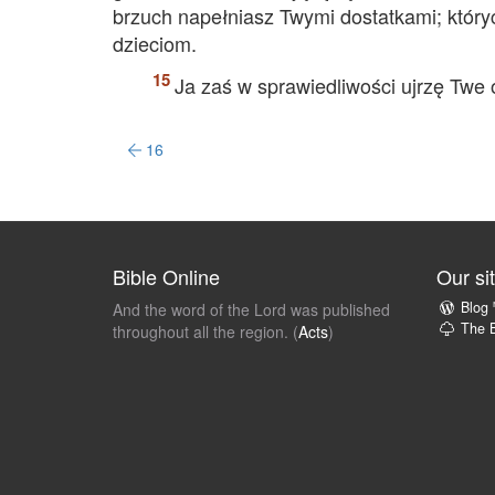
brzuch napełniasz Twymi dostatkami; który
dzieciom.
Ja zaś w sprawiedliwości ujrzę Twe
16
Bible Online
Our si
Blog
And the word of the Lord was published
The B
throughout all the region. (
Acts
)