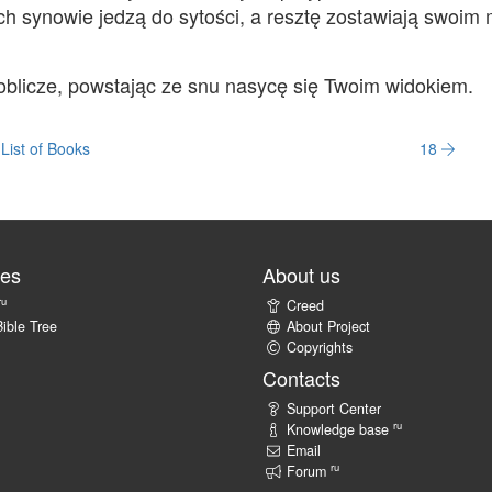
ch synowie jedzą do sytości, a resztę zostawiają swoim
 oblicze, powstając ze snu nasycę się Twoim widokiem.
List of Books
18
tes
About us
ru
Creed
ible Tree
About Project
Copyrights
Contacts
Support Center
ru
Knowledge base
Email
ru
Forum