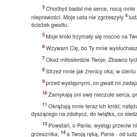
Choćbyś badał me serce, nocą mnie 
nieprawości. Moje usta nie zgrzeszyły
lud
ścieżek gwałtu.
Moje kroki trzymały się mocno na Two
Wzywam Cię, bo Ty mnie wysłuchasz,
Okaż miłosierdzie Twoje, Zbawco tyc
Strzeż mnie jak źrenicy oka; w cieniu
przed występnymi, co gwałt mi zadaj
Zamykają oni swe nieczułe serca, p
Okrążają mnie teraz ich kroki; natęż
dyszącego na zdobycz, do lwiątka, co siedz
Powstań, o Panie, wystąp przeciw 
grzesznika,
a Twoją ręką, Panie - od ludz