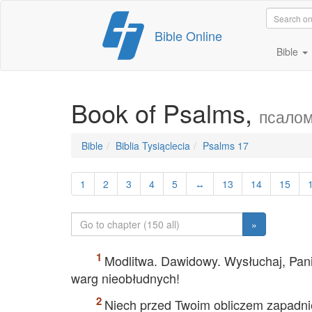
Skip
Bible Online
to
content
Bible
Book of Psalms,
псалом
Bible
Biblia Tysiąclecia
Psalms 17
1
2
3
4
5
↔
13
14
15
»
Modlitwa. Dawidowy. Wysłuchaj, Pani
warg nieobłudnych!
Niech przed Twoim obliczem zapadnie