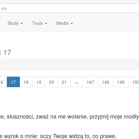
Study
Tools
Media
 17
16
17
18
19
20
21
↔
147
148
149
15
e, słuszności, zważ na me wołanie, przyjmij moje modły
 wyrok o mnie: oczy Twoje widzą to, co prawe.