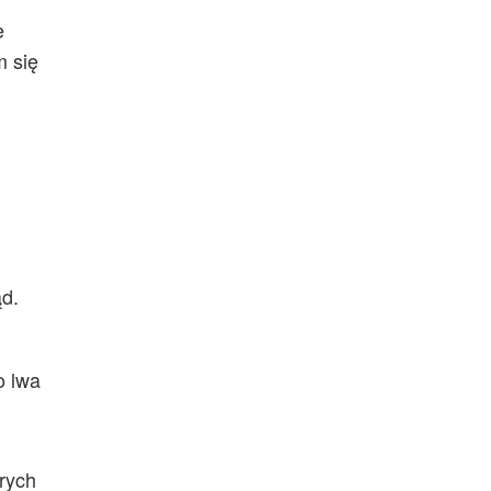
e
m się
ąd.
o lwa
órych