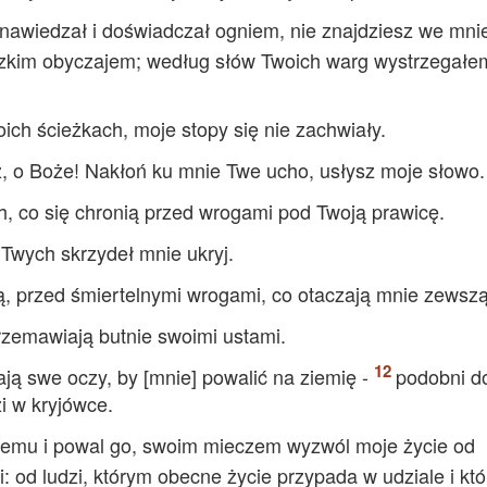
nawiedzał i doświadczał ogniem, nie znajdziesz we mni
zkim obyczajem; według słów Twoich warg wystrzegałe
ich ścieżkach, moje stopy się nie zachwiały.
 o Boże! Nakłoń ku mnie Twe ucho, usłysz moje słowo.
h, co się chronią przed wrogami pod Twoją prawicę.
 Twych skrzydeł mnie ukryj.
ą, przed śmiertelnymi wrogami, co otaczają mnie zewsz
rzemawiają butnie swoimi ustami.
ają swe oczy, by [mnie] powalić na ziemię -
podobni d
i w kryjówce.
niemu i powal go, swoim mieczem wyzwól moje życie od
i: od ludzi, którym obecne życie przypada w udziale i kt