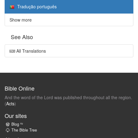
Tradução português
Show more
See Also
All Translations
Bible Online
And the word of the Lord was published throughout all the region.
(
Acts
)
Our sites
ru
Blog
The Bible Tree