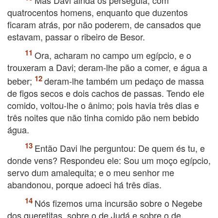
Mas Davi ainda os perseguia, com
quatrocentos homens, enquanto que duzentos
ficaram atrás, por não poderem, de cansados que
estavam, passar o ribeiro de Besor.
Ora, acharam no campo um egípcio, e o
trouxeram a Davi; deram-lhe pão a comer, e água a
beber;
deram-lhe também um pedaço de massa
de figos secos e dois cachos de passas. Tendo ele
comido, voltou-lhe o ânimo; pois havia três dias e
três noites que não tinha comido pão nem bebido
água.
Então Davi lhe perguntou: De quem és tu, e
donde vens? Respondeu ele: Sou um moço egípcio,
servo dum amalequita; e o meu senhor me
abandonou, porque adoeci há três dias.
Nós fizemos uma incursão sobre o Negebe
dos queretitas, sobre o de Judá e sobre o de