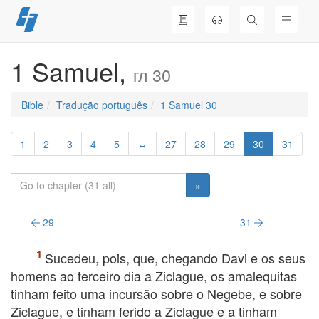
Skip
to
content
1 Samuel,
гл 30
Bible
Tradução português
1 Samuel 30
1
2
3
4
5
↔
27
28
29
30
31
»
29
31
Sucedeu, pois, que, chegando Davi e os seus
homens ao terceiro dia a Ziclague, os amalequitas
tinham feito uma incursão sobre o Negebe, e sobre
Ziclague, e tinham ferido a Ziclague e a tinham