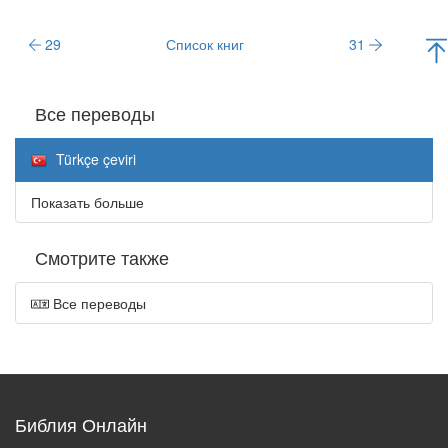
29
Список книг
31
Все переводы
Türkçe çeviri
Показать больше
Смотрите также
Все переводы
Библия Онлайн