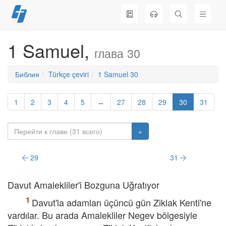
Перейти
к
содержимому
1 Samuel,
глава 30
Библия
Türkçe çeviri
1 Samuel 30
1
2
3
4
5
↔
27
28
29
30
31
»
29
31
Davut Amalekliler'i Bozguna Uğratıyor
Davut'la adamları üçüncü gün Ziklak Kenti'ne
vardılar. Bu arada Amalekliler Negev bölgesiyle