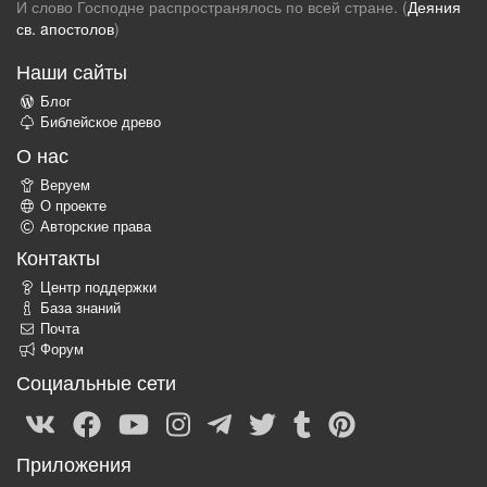
И слово Господне распространялось по всей стране. (
Деяния
св. aпостолов
)
Наши сайты
Блог
Библейское древо
О нас
Веруем
О проекте
Авторские права
Контакты
Центр поддержки
База знаний
Почта
Форум
Социальные сети
Приложения