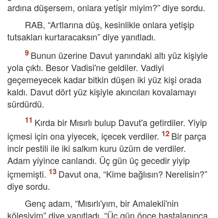
ardına düşersem, onlara yetişir miyim?” diye sordu.
RAB, “Artlarına düş, kesinlikle onlara yetişip
tutsakları kurtaracaksın” diye yanıtladı.
Bunun üzerine Davut yanındaki altı yüz kişiyle
yola çıktı. Besor Vadisi'ne geldiler. Vadiyi
geçemeyecek kadar bitkin düşen iki yüz kişi orada
kaldı. Davut dört yüz kişiyle akıncıları kovalamayı
sürdürdü.
Kırda bir Mısırlı bulup Davut'a getirdiler. Yiyip
içmesi için ona yiyecek, içecek verdiler.
Bir parça
incir pestili ile iki salkım kuru üzüm de verdiler.
Adam yiyince canlandı. Üç gün üç gecedir yiyip
içmemişti.
Davut ona, “Kime bağlısın? Nerelisin?”
diye sordu.
Genç adam, “Mısırlı'yım, bir Amalekli'nin
kölesiyim” diye yanıtladı, “Üç gün önce hastalanınca,