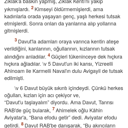
Ziklak'a baskın yapmış, Ziklak Kenti'ni yakıp
yıkmışlardı.
Kimseyi öldürmemişlerdi, ama
kadınlarla orada yaşayan genç, yaşlı herkesi tutsak
etmişlerdi. Sonra onları da yanlarına alıp yollarına
gitmişlerdi.
Davut'la adamları oraya varınca kentin ateşe
verildiğini, karılarının, oğullarının, kızlarının tutsak
alındığını anladılar.
Güçleri tükeninceye dek hıçkıra
hıçkıra ağladılar. \v 5 Davut'un iki karısı, Yizreelli
Ahinoam ile Karmelli Naval'ın dulu Avigayil de tutsak
edilmişti.
\v 6 Davut büyük sıkıntı içindeydi. Çünkü herkes
oğulları, kızları için acı çekiyor ve,
“Davut'u taşlayalım” diyordu. Ama Davut, Tanrısı
RAB'de güç bularak,
Ahimelek oğlu Kâhin
Aviyatar'a, “Bana efodu getir” dedi. Aviyatar efodu
getirdi.
Davut RAB'be danışarak, “Bu akıncıların