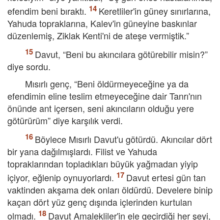
efendim beni bıraktı.
Keretliler'in güney sınırlarına,
Yahuda topraklarına, Kalev'in güneyine baskınlar
düzenlemiş, Ziklak Kenti'ni de ateşe vermiştik.”
Davut, “Beni bu akıncılara götürebilir misin?”
diye sordu.
Mısırlı genç, “Beni öldürmeyeceğine ya da
efendimin eline teslim etmeyeceğine dair Tanrı'nın
önünde ant içersen, seni akıncıların olduğu yere
götürürüm” diye karşılık verdi.
Böylece Mısırlı Davut'u götürdü. Akıncılar dört
bir yana dağılmışlardı. Filist ve Yahuda
topraklarından topladıkları büyük yağmadan yiyip
içiyor, eğlenip oynuyorlardı.
Davut ertesi gün tan
vaktinden akşama dek onları öldürdü. Develere binip
kaçan dört yüz genç dışında içlerinden kurtulan
olmadı.
Davut Amalekliler'in ele geçirdiği her şeyi,