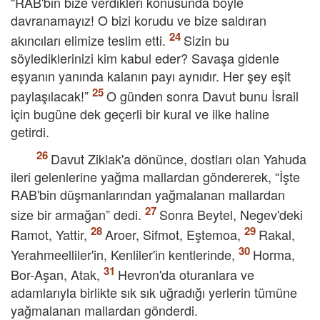
“RAB'bin bize verdikleri konusunda böyle
davranamayız! O bizi korudu ve bize saldıran
akıncıları elimize teslim etti.
Sizin bu
söylediklerinizi kim kabul eder? Savaşa gidenle
eşyanın yanında kalanın payı aynıdır. Her şey eşit
paylaşılacak!”
O günden sonra Davut bunu İsrail
için bugüne dek geçerli bir kural ve ilke haline
getirdi.
Davut Ziklak'a dönünce, dostları olan Yahuda
ileri gelenlerine yağma mallardan göndererek, “İşte
RAB'bin düşmanlarından yağmalanan mallardan
size bir armağan” dedi.
Sonra Beytel, Negev'deki
Ramot, Yattir,
Aroer, Sifmot, Eştemoa,
Rakal,
Yerahmeelliler'in, Kenliler'in kentlerinde,
Horma,
Bor-Aşan, Atak,
Hevron'da oturanlara ve
adamlarıyla birlikte sık sık uğradığı yerlerin tümüne
yağmalanan mallardan gönderdi.