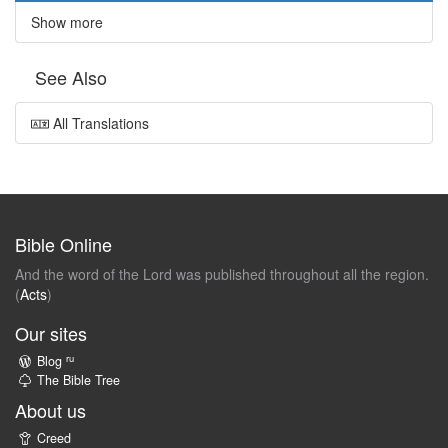
Show more
See Also
All Translations
Bible Online
And the word of the Lord was published throughout all the region.
(
Acts
)
Our sites
ru
Blog
The Bible Tree
About us
Creed