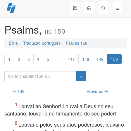
Skip
to
content
Psalms,
пс 150
Bible
Tradução português
Psalms 150
1
2
3
4
5
↔
147
148
149
150
»
149
Proverbs
Louvai ao Senhor! Louvai a Deus no seu
santuário; louvai-o no firmamento do seu poder!
Louvai-o pelos seus atos poderosos; louvai-o