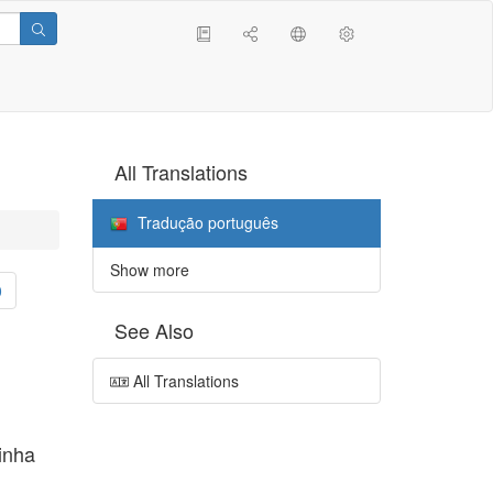
All Translations
Tradução português
Show more
0
See Also
All Translations
inha