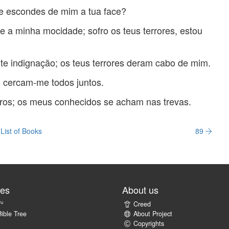
ue escondes de mim a tua face?
de a minha mocidade; sofro os teus terrores, estou
e indignação; os teus terrores deram cabo de mim.
 cercam-me todos juntos.
os; os meus conhecidos se acham nas trevas.
List of Books
89
tes
About us
ru
Creed
ible Tree
About Project
Copyrights