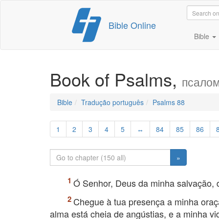
Skip
Bible Online
to
content
Bible
Book of Psalms,
псалом
Bible
Tradução português
Psalms 88
1
2
3
4
5
↔
84
85
86
»
Ó Senhor, Deus da minha salvação, di
Chegue à tua presença a minha oraçã
alma está cheia de angústias, e a minha vi