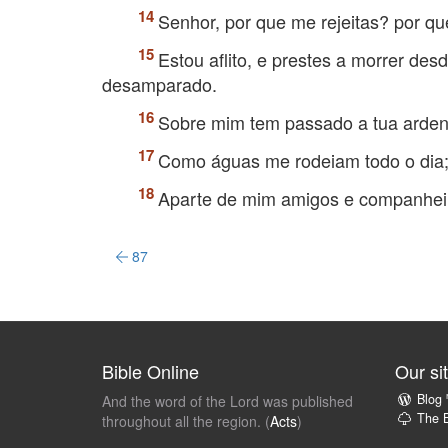
Senhor, por que me rejeitas? por q
Estou aflito, e prestes a morrer des
desamparado.
Sobre mim tem passado a tua ardent
Como águas me rodeiam todo o dia;
Aparte de mim amigos e companheir
87
Bible Online
Our si
Blog
And the word of the Lord was published
The B
throughout all the region. (
Acts
)