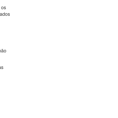
 os
rados
não
as