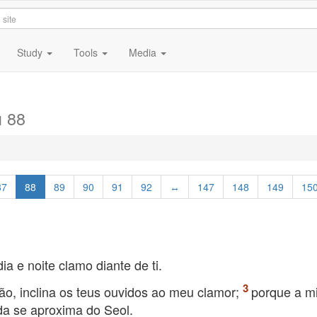
Study
Tools
Media
 88
87
88
89
90
91
92
↔
147
148
149
15
a e noite clamo diante de ti.
o, inclina os teus ouvidos ao meu clamor;
porque a m
da se aproxima do Seol.