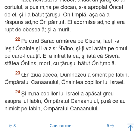
cortului, a pus m‚na pe ciocan, s-a apropiat Óncet
de el, şi i-a bătut ţăruşul Ón t‚mplă, aşa că a
răspuns ad‚nc Ón păm‚nt. El adormise ad‚nc şi era
rupt de oboseală; şi a murit.
Pe c‚nd Barac urmărea pe Sisera, Iael i-a
ieşit Ónainte şi i-a zis: ÑVino, şi-ţi voi arăta pe omul
pe care-l cauţiî. El a intrat la ea, şi iată că Sisera
stătea Óntins, mort, cu ţăruşul bătut Ón t‚mplă.
Œn ziua aceea, Dumnezeu a smerit pe Iabin,
Ómpăratul Canaanului, Ónaintea copiilor lui Israel.
Şi m‚na copiilor lui Israel a apăsat greu
asupra lui Iabin, Ómpăratul Canaanului, p‚nă ce au
nimicit pe Iabin, Ómpăratul Canaanului.
3
Список книг
5