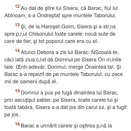
Au dat de ştire lui Sisera, că Barac, fiul lui
Abinoam, s-a Óndreptat spre muntele Taborului.
Şi, de la Haroşet-Goim, Sisera şi-a str‚ns
spre p‚r‚ul Chisonului toate carele: nouă sute de
care de fier, şi tot poporul care era cu el.
Atunci Debora a zis lui Barac: ÑScoală-te,
căci iată ziua c‚nd dă Domnul pe Sisera Ón m‚inile
tale. Œntr-adevăr, Domnul, merge Ónaintea taî. Şi
Barac s-a repezit de pe muntele Taborului, cu zece
mii de oameni după el.
Domnul a pus pe fugă dinaintea lui Barac,
prin ascuţişul sabiei, pe Sisera, toate carele lui şi
toată tabăra. Sisera s-a dat jos din carul lui, şi a fugit
pe jos.
Barac a urmărit carele şi oştirea p‚nă la