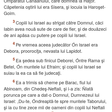
Ómpăratul Canaanului, care domnea la Haţor.
Căpetenia oştirii lui era Sisera, şi locuia la Haroşet-
Goim.
Copiii lui Israel au strigat către Domnul, căci
Iabin avea nouă sute de care de fier, şi de douăzeci
de ani apăsa cu putere pe copiii lui Israel.
Pe vremea aceea judecător Ón Israel era
Debora, proorociţa, nevasta lui Lapidot.
Ea şedea sub finicul Deborei, Óntre Rama şi
Betel, Ón muntele lui Efraim; şi copiii lui Israel se
suiau la ea ca să fie judecaţi.
Ea a trimis să cheme pe Barac, fiul lui
Abinoam, din Chedeş-Neftali, şi i-a zis: ÑIată
porunca pe care a dat-o Domnul, Dumnezeul lui
Israel: ,Du-te, Óndreaptă-te spre muntele Taborului,
şi ia cu tine zece mii de oameni din copiii lui Neftali