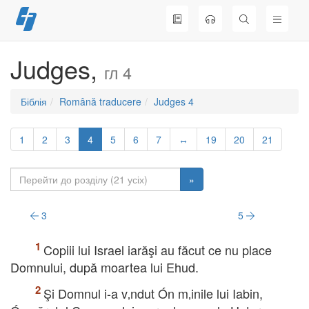
Перейти
до
вмісту
Judges,
гл 4
Біблія
Română traducere
Judges 4
1
2
3
4
5
6
7
↔
19
20
21
»
3
5
Copiii lui Israel iarăşi au făcut ce nu place
Domnului, după moartea lui Ehud.
Şi Domnul i-a v‚ndut Ón m‚inile lui Iabin,