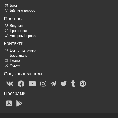
Блог
Біблійне дерево
Про нас
Віруємо
Про проект
Авторські права
Контакти
Центр підтримки
База знань
Пошта
Форум
Соціальні мережі
Програми