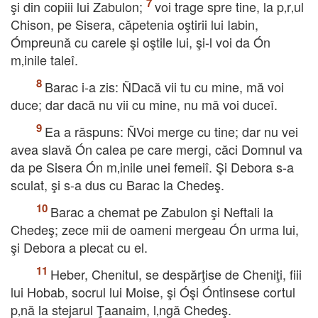
şi din copiii lui Zabulon;
voi trage spre tine, la p‚r‚ul
Chison, pe Sisera, căpetenia oştirii lui Iabin,
Ómpreună cu carele şi oştile lui, şi-l voi da Ón
m‚inile taleî.
Barac i-a zis: ÑDacă vii tu cu mine, mă voi
duce; dar dacă nu vii cu mine, nu mă voi duceî.
Ea a răspuns: ÑVoi merge cu tine; dar nu vei
avea slavă Ón calea pe care mergi, căci Domnul va
da pe Sisera Ón m‚inile unei femeiî. Şi Debora s-a
sculat, şi s-a dus cu Barac la Chedeş.
Barac a chemat pe Zabulon şi Neftali la
Chedeş; zece mii de oameni mergeau Ón urma lui,
şi Debora a plecat cu el.
Heber, Chenitul, se despărţise de Cheniţi, fiii
lui Hobab, socrul lui Moise, şi Óşi Óntinsese cortul
p‚nă la stejarul Ţaanaim, l‚ngă Chedeş.