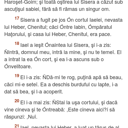
Haroşet-Goim; şi toată oştirea lui Sisera a căzut sub
ascuţişul sabiei, fără să fi rămas un singur om.
Sisera a fugit pe jos Ón cortul Iaelei, nevasta
lui Heber, Chenitul; căci Óntre Iabin, Ómpăratul
Haţorului, şi casa lui Heber, Chenitul, era pace.
Iael a ieşit Ónaintea lui Sisera, şi i-a zis:
ÑIntră, domnul meu, intră la mine, şi nu te temeî. El
a intrat la ea Ón cort, şi ea l-a ascuns sub o
Ónvelitoare.
El i-a zis: ÑDă-mi te rog, puţină apă să beau,
căci mi-e seteî. Ea a deschis burduful cu lapte, i-a
dat să bea, şi l-a acoperit.
El i-a mai zis: ÑStai la uşa cortului, şi dacă
vine cineva şi te Óntreabă: ,Este cineva aici?í să
răspunzi: ,Nuî.
Iael, nevasta lui Heber, a luat un ţăruş de al