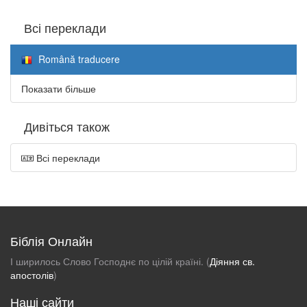
Всі переклади
Română traducere
Показати більше
Дивіться також
Всі переклади
Біблія Онлайн
І ширилось Слово Господнє по цілій країні. (
Діяння св.
апостолів
)
Наші сайти