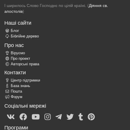
І ширилось Слово Господнє по цілій країні. (
Діяння св.
апостолів
)
Наші сайти
Блог
Біблійне дерево
Про нас
Віруємо
Про проект
Авторські права
Контакти
Центр підтримки
База знань
Пошта
Форум
Соціальні мережі
Програми