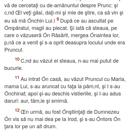
vă de cercetaţi cu de-amănuntul despre Prunc: şi
c‚nd Œl veţi găsi, daţi-mi şi mie de ştire, ca să vin şi
eu să mă Ónchin Lui.î
După ce au ascultat pe
Ómpăratul, magii au plecat. Şi iată că steaua, pe
care o văzuseră Ón Răsărit, mergea Ónaintea lor,
p‚nă ce a venit şi s-a oprit deasupra locului unde era
Pruncul.
C‚nd au văzut ei steaua, n-au mai putut de
bucurie.
Au intrat Ón casă, au văzut Pruncul cu Maria,
mama Lui, s-au aruncat cu faţa la păm‚nt, şi I s-au
Ónchinat; apoi şi-au deschis vistieriile, şi I-au adus
daruri: aur, tăm‚ie şi smirnă.
Œn urmă, au fost Ónştiinţaţi de Dumnezeu
Ón vis să nu mai dea pe la Irod, şi s-au Óntors Ón
ţara lor pe un alt drum.