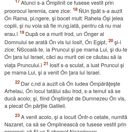
Atunci s-a Ómplinit ce fusese vestit prin
proorocul Ieremia, care zice:
ÑUn ţipăt s-a auzit
Ón Rama, pl‚ngere, şi bocet mult: Rahela Óşi jelea
copiii, şi nu voia să fie m‚ng‚iată, pentru că nu mai
erau.î
După ce a murit Irod, un Ónger al
Domnului se arată Ón vis lui Iosif, Ón Egipt,
şi-i
zice: ÑScoală-te, ia Pruncul şi pe mama Lui, şi du-te
Ón ţara lui Israel, căci au murit cei ce căutau să ia
viaţa Pruncului.î
Iosif s-a sculat, a luat Pruncul şi
pe mama Lui, şi a venit Ón ţara lui Israel.
Dar c‚nd a auzit că Ón Iudea Ómpărăţeşte
Arhelau, Ón locul tatălui său Irod, s-a temut să se
ducă acolo; şi, fiind Ónştiinţat de Dumnezeu Ón vis,
a plecat Ón părţile Galileii.
A venit acolo, şi a locuit Óntr-o cetate, numită
Nazaret, ca să se Ómplinească ce fusese vestit prin
prooroci: că El va fi chemat Nazarinean.