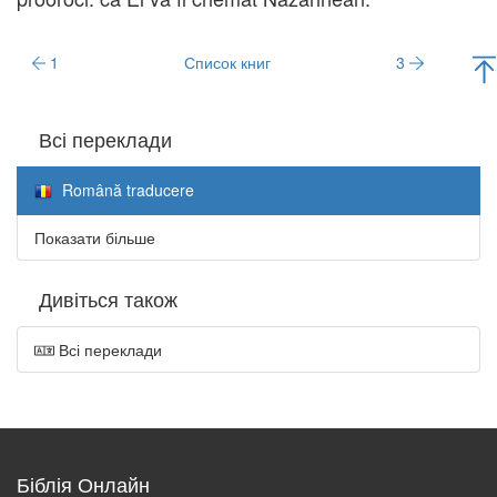
1
Список книг
3
Всі переклади
Română traducere
Показати більше
Дивіться також
Всі переклади
Біблія Онлайн