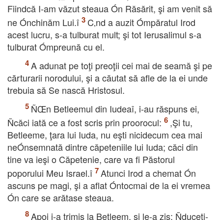
Fiindcă I-am văzut steaua Ón Răsărit, şi am venit să
ne Ónchinăm Lui.î
C‚nd a auzit Ómpăratul Irod
acest lucru, s-a tulburat mult; şi tot Ierusalimul s-a
tulburat Ómpreună cu el.
A adunat pe toţi preoţii cei mai de seamă şi pe
cărturarii norodului, şi a căutat să afle de la ei unde
trebuia să Se nască Hristosul.
ÑŒn Betleemul din Iudeaî, i-au răspuns ei,
Ñcăci iată ce a fost scris prin proorocul:
,Şi tu,
Betleeme, ţara lui Iuda, nu eşti nicidecum cea mai
neÓnsemnată dintre căpeteniile lui Iuda; căci din
tine va ieşi o Căpetenie, care va fi Păstorul
poporului Meu Israel.î
Atunci Irod a chemat Ón
ascuns pe magi, şi a aflat Óntocmai de la ei vremea
Ón care se arătase steaua.
Apoi i-a trimis la Betleem, şi le-a zis: Ñduceţi-