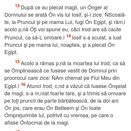
După ce au plecat magii, un Ónger al
Domnului se arată Ón vis lui Iosif, şi-i zice: ÑScoală-
te, ia Pruncul şi pe mama Lui, fugi Ón Egipt, şi răm‚i
acolo p‚nă Óţi voi spune eu; căci Irod are să caute
Pruncul, ca să-L omoare.î
Iosif s-a sculat, a luat
Pruncul şi pe mama lui, noaptea, şi a plecat Ón
Egipt.
Acolo a rămas p‚nă la moartea lui Irod, ca să
se Ómplinească ce fusese vestit de Domnul prin
proorocul care zice: ÑAm chemat pe Fiul Meu din
Egipt.î
Atunci Irod, c‚nd a văzut că fusese Ónşelat
de magi, s-a m‚niat foarte tare, şi a trimis să omoare
pe toţi pruncii de parte bărbătească, de la doi ani
Ón jos, care erau Ón Betleem şi Ón toate
Ómprejurimile lui, potrivit cu vremea, pe care o
aflase Óntocmai de la magi.