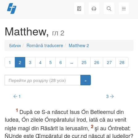
Перейти
до
вмісту
Matthew,
гл 2
Біблія
Română traducere
Matthew 2
1
2
3
4
5
6
↔
25
26
27
28
»
1
3
După ce S-a născut Isus Ón Betleemul din
Iudea, Ón zilele Ómpăratului Irod, iată că au venit
nişte magi din Răsărit la Ierusalim,
şi au Óntrebat:
ÑUnde este Œmpăratul de cur‚nd născut al Iudeilor?