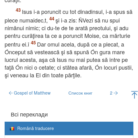
Isus i-a poruncit cu tot dinadinsul, i-a spus să
plece numaidec‚t,
şi i-a zis: ÑVezi să nu spui
nimănui nimic; ci du-te de te arată preotului, şi adu
pentru curăţirea ta ce a poruncit Moise, ca mărturie
pentru ei.î
Dar omul acela, după ce a plecat, a
Ónceput să vestească şi să spună Ón gura mare
lucrul acesta, aşa că Isus nu mai putea să intre pe
faţă Ón nici o cetate; ci stătea afară, Ón locuri pustii,
şi veneau la El din toate părţile.
Gospel of Matthew
Список книг
2
Всі переклади
Română traducere