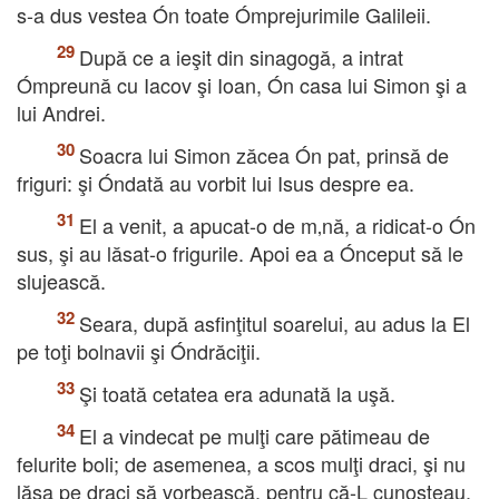
s-a dus vestea Ón toate Ómprejurimile Galileii.
După ce a ieşit din sinagogă, a intrat
Ómpreună cu Iacov şi Ioan, Ón casa lui Simon şi a
lui Andrei.
Soacra lui Simon zăcea Ón pat, prinsă de
friguri: şi Óndată au vorbit lui Isus despre ea.
El a venit, a apucat-o de m‚nă, a ridicat-o Ón
sus, şi au lăsat-o frigurile. Apoi ea a Ónceput să le
slujească.
Seara, după asfinţitul soarelui, au adus la El
pe toţi bolnavii şi Óndrăciţii.
Şi toată cetatea era adunată la uşă.
El a vindecat pe mulţi care pătimeau de
felurite boli; de asemenea, a scos mulţi draci, şi nu
lăsa pe draci să vorbească, pentru că-L cunoşteau.