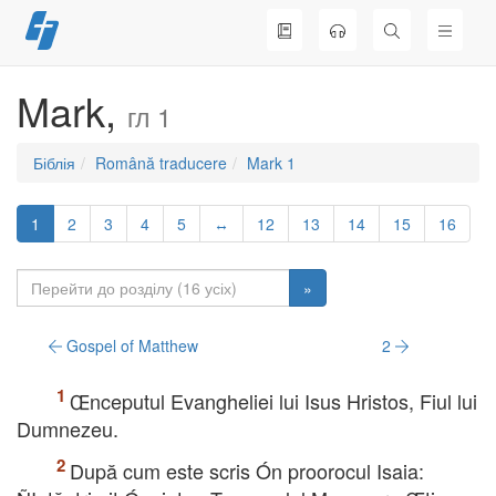
Перейти
до
вмісту
Mark,
гл 1
Біблія
Română traducere
Mark 1
1
2
3
4
5
↔
12
13
14
15
16
»
Gospel of Matthew
2
Œnceputul Evangheliei lui Isus Hristos, Fiul lui
Dumnezeu.
După cum este scris Ón proorocul Isaia: