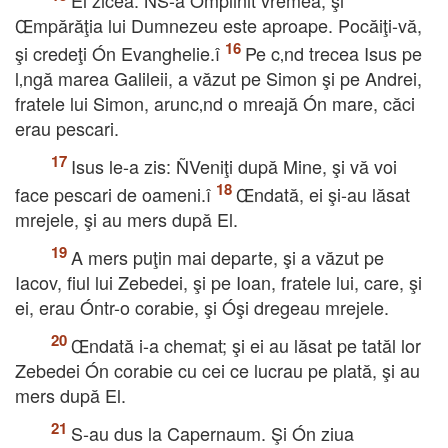
El zicea: ÑS-a Ómplinit vremea, şi
Œmpărăţia lui Dumnezeu este aproape. Pocăiţi-vă,
şi credeţi Ón Evanghelie.î
Pe c‚nd trecea Isus pe
l‚ngă marea Galileii, a văzut pe Simon şi pe Andrei,
fratele lui Simon, arunc‚nd o mreajă Ón mare, căci
erau pescari.
Isus le-a zis: ÑVeniţi după Mine, şi vă voi
face pescari de oameni.î
Œndată, ei şi-au lăsat
mrejele, şi au mers după El.
A mers puţin mai departe, şi a văzut pe
Iacov, fiul lui Zebedei, şi pe Ioan, fratele lui, care, şi
ei, erau Óntr-o corabie, şi Óşi dregeau mrejele.
Œndată i-a chemat; şi ei au lăsat pe tatăl lor
Zebedei Ón corabie cu cei ce lucrau pe plată, şi au
mers după El.
S-au dus la Capernaum. Şi Ón ziua