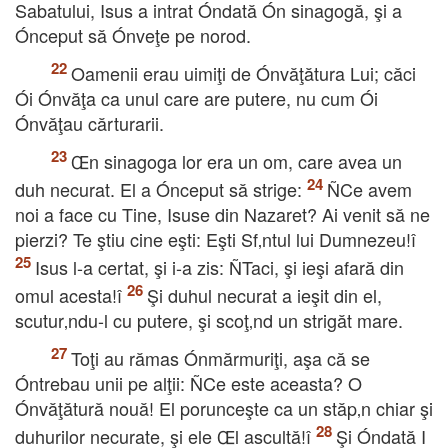
Sabatului, Isus a intrat Óndată Ón sinagogă, şi a
Ónceput să Ónveţe pe norod.
Oamenii erau uimiţi de Ónvăţătura Lui; căci
Ói Ónvăţa ca unul care are putere, nu cum Ói
Ónvăţau cărturarii.
Œn sinagoga lor era un om, care avea un
duh necurat. El a Ónceput să strige:
ÑCe avem
noi a face cu Tine, Isuse din Nazaret? Ai venit să ne
pierzi? Te ştiu cine eşti: Eşti Sf‚ntul lui Dumnezeu!î
Isus l-a certat, şi i-a zis: ÑTaci, şi ieşi afară din
omul acesta!î
Şi duhul necurat a ieşit din el,
scutur‚ndu-l cu putere, şi scoţ‚nd un strigăt mare.
Toţi au rămas Ónmărmuriţi, aşa că se
Óntrebau unii pe alţii: ÑCe este aceasta? O
Ónvăţătură nouă! El porunceşte ca un stăp‚n chiar şi
duhurilor necurate, şi ele Œl ascultă!î
Şi Óndată I