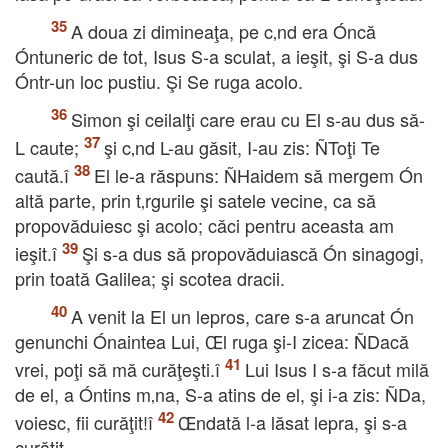
A doua zi dimineaţa, pe c‚nd era Óncă
Óntuneric de tot, Isus S-a sculat, a ieşit, şi S-a dus
Óntr-un loc pustiu. Şi Se ruga acolo.
Simon şi ceilalţi care erau cu El s-au dus să-
L caute;
şi c‚nd L-au găsit, I-au zis: ÑToţi Te
caută.î
El le-a răspuns: ÑHaidem să mergem Ón
altă parte, prin t‚rgurile şi satele vecine, ca să
propovăduiesc şi acolo; căci pentru aceasta am
ieşit.î
Şi s-a dus să propovăduiască Ón sinagogi,
prin toată Galilea; şi scotea dracii.
A venit la El un lepros, care s-a aruncat Ón
genunchi Ónaintea Lui, Œl ruga şi-I zicea: ÑDacă
vrei, poţi să mă curăţeşti.î
Lui Isus I s-a făcut milă
de el, a Óntins m‚na, S-a atins de el, şi i-a zis: ÑDa,
voiesc, fii curăţit!î
Œndată l-a lăsat lepra, şi s-a
curăţit.