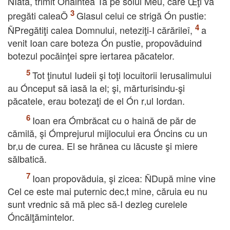
ÑIată, trimit Ónaintea Ta pe solul Meu, care Œţi va
pregăti caleaÖ
Glasul celui ce strigă Ón pustie:
ÑPregătiţi calea Domnului, neteziţi-I cărărileî,
a
venit Ioan care boteza Ón pustie, propovăduind
botezul pocăinţei spre iertarea păcatelor.
Tot ţinutul Iudeii şi toţi locuitorii Ierusalimului
au Ónceput să iasă la el; şi, mărturisindu-şi
păcatele, erau botezaţi de el Ón r‚ul Iordan.
Ioan era Ómbrăcat cu o haină de păr de
cămilă, şi Ómprejurul mijlocului era Óncins cu un
br‚u de curea. El se hrănea cu lăcuste şi miere
sălbatică.
Ioan propovăduia, şi zicea: ÑDupă mine vine
Cel ce este mai puternic dec‚t mine, căruia eu nu
sunt vrednic să mă plec să-I dezleg curelele
Óncălţămintelor.