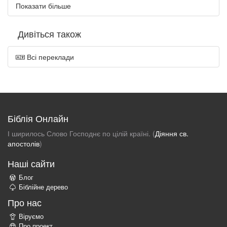
Показати більше
Дивіться також
Всі переклади
Біблія Онлайн
І ширилось Слово Господнє по цілій країні. (
Діяння св.
апостолів
)
Наші сайти
Блог
Біблійне дерево
Про нас
Віруємо
Про проект