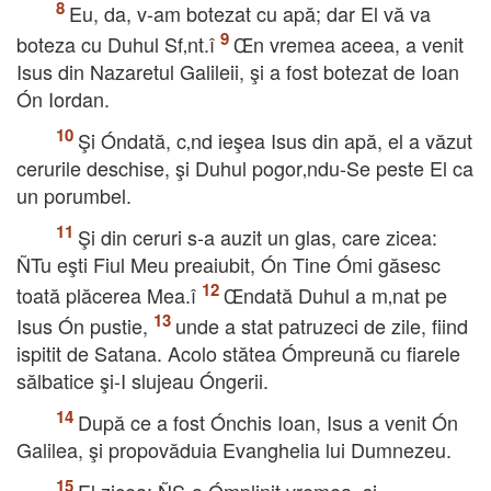
Eu, da, v-am botezat cu apă; dar El vă va
boteza cu Duhul Sf‚nt.î
Œn vremea aceea, a venit
Isus din Nazaretul Galileii, şi a fost botezat de Ioan
Ón Iordan.
Şi Óndată, c‚nd ieşea Isus din apă, el a văzut
cerurile deschise, şi Duhul pogor‚ndu-Se peste El ca
un porumbel.
Şi din ceruri s-a auzit un glas, care zicea:
ÑTu eşti Fiul Meu preaiubit, Ón Tine Ómi găsesc
toată plăcerea Mea.î
Œndată Duhul a m‚nat pe
Isus Ón pustie,
unde a stat patruzeci de zile, fiind
ispitit de Satana. Acolo stătea Ómpreună cu fiarele
sălbatice şi-I slujeau Óngerii.
După ce a fost Ónchis Ioan, Isus a venit Ón
Galilea, şi propovăduia Evanghelia lui Dumnezeu.