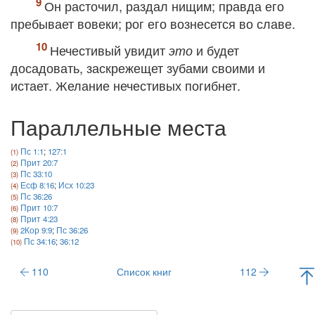
Он расточил, раздал нищим; правда его
пребывает вовеки; рог его вознесется во славе.
Нечестивый увидит
и будет
это
досадовать, заскрежещет зубами своими и
истает. Желание нечестивых погибнет.
Параллельные места
Пс 1:1
;
127:1
Прит 20:7
Пс 33:10
Есф 8:16
;
Исх 10:23
Пс 36:26
Прит 10:7
Прит 4:23
2Кор 9:9
;
Пс 36:26
Пс 34:16
;
36:12
110
Список книг
112