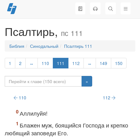
Перейти
к
содержимому
Псалтирь,
пс 111
Библия
Синодальный
Псалтирь 111
1
2
↔
110
111
112
↔
149
150
»
110
112
Аллилуйя!
Блажен муж, боящийся Господа и крепко
любящий заповеди Его.