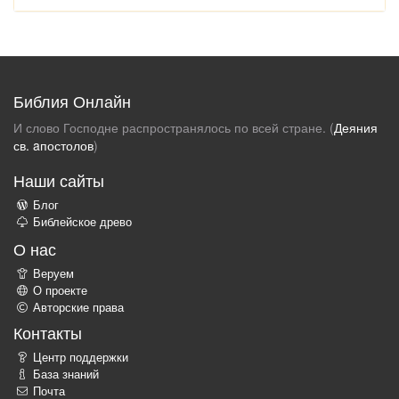
Библия Онлайн
И слово Господне распространялось по всей стране. (
Деяния
св. aпостолов
)
Наши сайты
Блог
Библейское древо
О нас
Веруем
О проекте
Авторские права
Контакты
Центр поддержки
База знаний
Почта