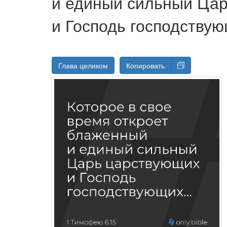
и единый сильный Ца
и Господь господствую
Глава целиком
Копировать