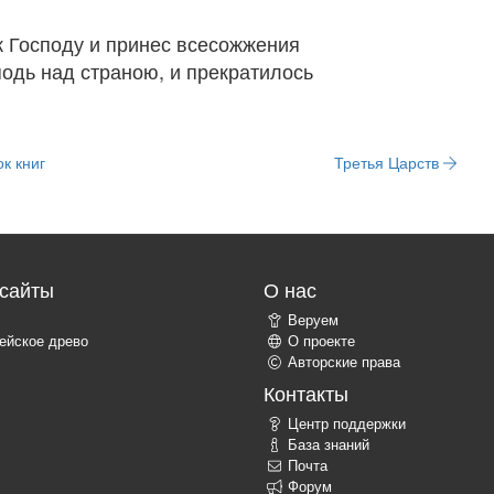
к Господу и принес всесожжения
одь над страною, и прекратилось
к книг
Третья Царств
сайты
О нас
Веруем
ейское древо
О проекте
Авторские права
Контакты
Центр поддержки
База знаний
Почта
Форум