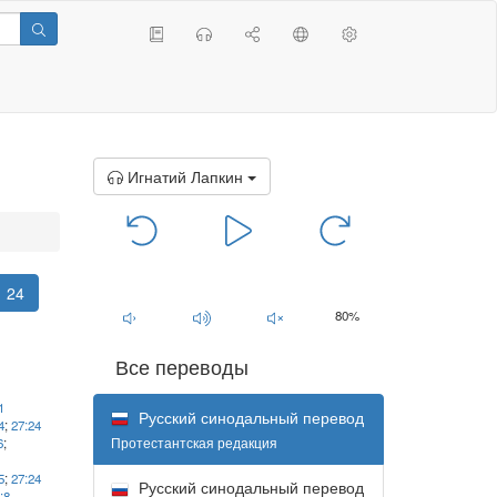
Игнатий Лапкин
00:00
/
00:00
24
80%
Все переводы
1
Русский синодальный перевод
4
;
27:24
Протестантская редакция
6
;
5
;
27:24
Русский синодальный перевод
:8