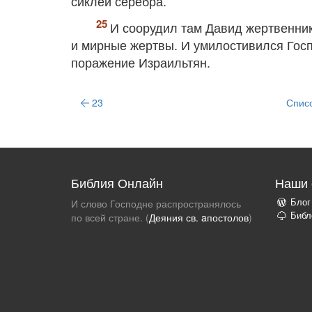
сиклей серебра.
И соорудил там Давид жертвенни
и мирные жертвы. И умилостивился Госп
поражение Израильтян.
23
Списо
Библия Онлайн
Наши 
Блог
И слово Господне распространялось
Библ
по всей стране. (
Деяния св. aпостолов
)