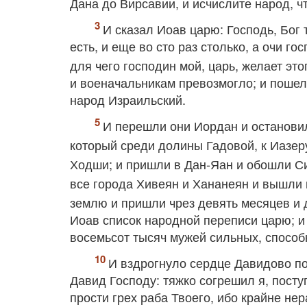
Дана до Вирсавии, и исчислите народ, ч
И сказал Иоав царю: Господь, Бог 
есть, и еще во сто раз столько, а очи го
для чего господин мой, царь, желает эт
и военачальникам превозмогло; и пошел
народ Израильский.
И перешли они Иордан и остановил
который среди долины Гадовой, к Иазер
Ходши; и пришли в Дан‐Яан и обошли С
все города Хивеян и Хананеян и вышли
землю и пришли чрез девять месяцев и
Иоав список народной переписи царю; и
восемьсот тысяч мужей сильных, способн
И вздрогнуло сердце Давидово пос
Давид Господу: тяжко согрешил я, посту
прости грех раба Твоего, ибо крайне нер