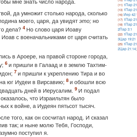
тобы мне знать число народа.
1Пар 21
1Пар 21
твой, да умножит столько народа, сколько
Иер 42:
сподина моего, царя, да увидят
но
это;
1Пар 21
1Пар 21
ого дела?
Но слово царя Иоаву
2Пар 3:1
1Пар 21
 Иоав с военачальниками от царя считать
3Цар 19:21
1Пар 21
2Цар 21:14
ись в Ароере, на правой стороне города,
у;
и пришли в Галаад и в землю Тахтим‐
идон;
и пришли к укреплению Тира и во
 на юг Иудеи в Вирсавию;
и обошли всю
 двадцать дней в Иерусалим.
И подал
 оказалось, что Израильтян было
ых к войне, а Иудеян пятьсот тысяч.
ле того, как он сосчитал народ. И сказал
пив так; и ныне молю Тебя, Господи,
азумно поступил я.