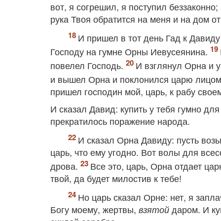
вот, я согрешил, я поступил беззаконно;
рука Твоя обратится на меня и на дом от
И пришел в тот день Гад к Давиду
Господу на гумне Орны Иевусеянина.
повелел Господь.
И взглянул Орна и у
и вышел Орна и поклонился царю лицом
пришел господин мой, царь, к рабу свое
И сказал Давид: купить у тебя гумно дл
прекратилось поражение народа.
И сказал Орна Давиду: пусть возь
царь, что ему угодно. Вот волы для все
дрова.
Все это, царь, Орна отдает ца
твой, да будет милостив к тебе!
Но царь сказал Орне: нет, я заплач
Богу моему, жертвы,
даром. И ку
взятой