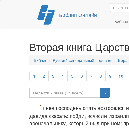
Перейти
Библия Онлайн
к
содержимому
Библи
Вторая книга Царст
Библия
Русский синодальный перевод
Вторая
1
2
3
4
5
6
7
8
9
10
»
Гнев Господень опять возгорелся н
Давида сказать: пойди, исчисли Израиля
военачальнику, который был при нем: п