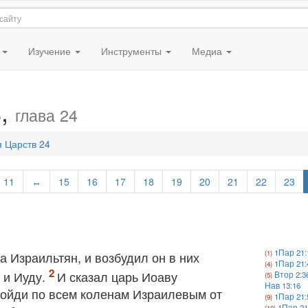
я
Изучение
Инструменты
Медиа
в,
глава 24
 Царств 24
11
↔
15
16
17
18
19
20
21
22
23
1Пар 21:
а Израильтян, и возбудил он в них
1Пар 21:
 и Иуду.
И сказал царь Иоаву
Втор 2:3
Нав 13:16
ройди по всем коленам Израилевым от
1Пар 21:
1Пар 21