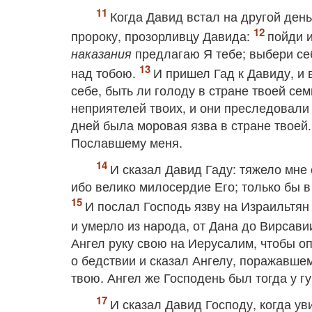
Когда Давид встал на другой день
пророку, прозорливцу Давида:
пойди и
предлагаю Я тебе; выбери себ
наказания
над тобою.
И пришел Гад к Давиду, и 
себе, быть ли голоду в стране твоей сем
неприятелей твоих, и они преследовали
дней была моровая язва в стране твоей.
Пославшему меня.
И сказал Давид Гаду: тяжело мне о
ибо велико милосердие Его; только бы в
И послал Господь язву на Израильтян 
и умерло из народа, от Дана до Вирсави
Ангел руку свою на Иерусалим, чтобы оп
о бедствии и сказал Ангелу, поражавшем
твою. Ангел же Господень был тогда у 
И сказал Давид Господу, когда ув