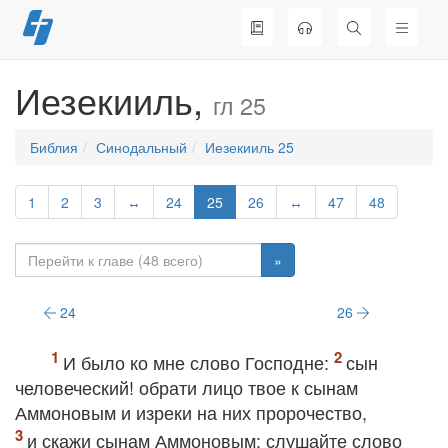
Перейти
к
содержимому
Иезекииль,
гл 25
Библия
Синодальный
Иезекииль 25
1
2
3
↔
24
25
26
↔
47
48
»
24
26
И было ко мне слово Господне:
сын
человеческий! обрати лицо твое к сынам
Аммоновым и изреки на них пророчество,
и скажи сынам Аммоновым: слушайте слово