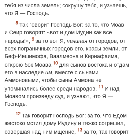
тебя из числа земель; сокрушу тебя, и узнаешь,
что Я — Господь.
Так говорит Господь Бог: за то, что Моав
и Сеир говорят: «вот и дом Иудин как все
народы!»,
за то вот Я,
от городов, от
начиная
всех пограничных городов его, красы земли, от
Беф‐Иешимофа, Ваалмеона и Кириафаима,
открою бок Моава
для сынов востока и отдам
его в наследие
, вместе с сынами
им
Аммоновыми, чтобы сыны Аммона не
упоминались более среди народов.
И над
Моавом произведу суд, и узнают, что Я —
Господь.
Так говорит Господь Бог: за то, что Едом
жестоко мстил дому Иудину и тяжко согрешил,
совершая над ним мщение,
за то, так говорит