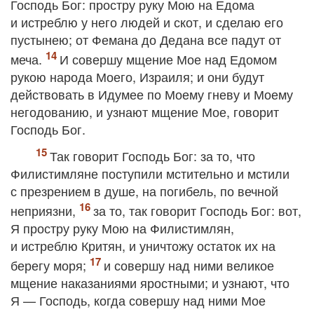
Господь Бог: простру руку Мою на Едома
и истреблю у него людей и скот, и сделаю его
пустынею; от Фемана до Дедана все падут от
меча.
И совершу мщение Мое над Едомом
рукою народа Моего, Израиля; и они будут
действовать в Идумее по Моему гневу и Моему
негодованию, и узнают мщение Мое, говорит
Господь Бог.
Так говорит Господь Бог: за то, что
Филистимляне поступили мстительно и мстили
с презрением в душе, на погибель, по вечной
неприязни,
за то, так говорит Господь Бог: вот,
Я простру руку Мою на Филистимлян,
и истреблю Критян, и уничтожу остаток их на
берегу моря;
и совершу над ними великое
мщение наказаниями яростными; и узнают, что
Я — Господь, когда совершу над ними Мое