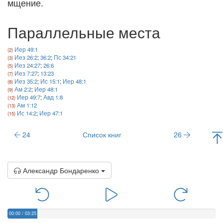
мщение.
Параллельные места
Иер 49:1
Иез 26:2
;
36:2
;
Пс 34:21
Иез 24:27
;
26:6
Иез 7:27
;
13:23
Иез 35:2
;
Ис 15:1
;
Иер 48:1
Ам 2:2
;
Иер 48:1
Иер 49:7
;
Авд 1:8
Ам 1:12
Ис 14:2
;
Иер 47:1
24
Список книг
26
Александр Бондаренко
00:00
/
03:25