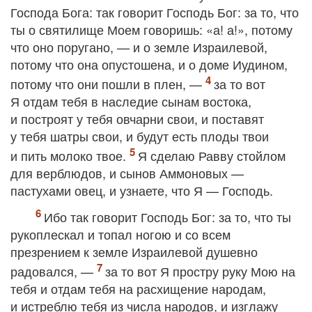
Господа Бога: так говорит Господь Бог: за то, что
ты о святилище Моем говоришь: «а! а!», потому
что оно поругано, — и о земле Израилевой,
потому что она опустошена, и о доме Иудином,
потому что они пошли в плен, —
за то вот
Я отдам тебя в наследие сынам востока,
и построят у тебя овчарни свои, и поставят
у тебя шатры свои, и будут есть плоды твои
и пить молоко твое.
Я сделаю Равву стойлом
для верблюдов, и сынов Аммоновых —
пастухами овец, и узнаете, что Я — Господь.
Ибо так говорит Господь Бог: за то, что ты
рукоплескал и топал ногою и со всем
презрением к земле Израилевой душевно
радовался, —
за то вот Я простру руку Мою на
тебя и отдам тебя на расхищение народам,
и истреблю тебя из числа народов, и изглажу