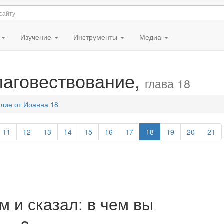
я
Изучение
Инструменты
Медиа
лаговествование,
глава 18
лие от Иоанна 18
11
12
13
14
15
16
17
18
19
20
21
м и сказал: в чем вы