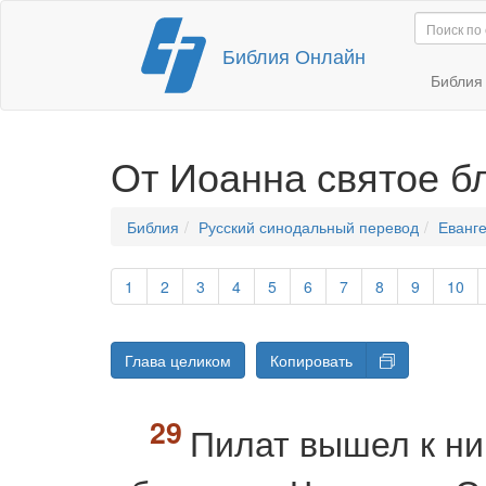
Перейти
Библия Онлайн
к
содержимому
Библи
От Иоанна святое б
Библия
Русский синодальный перевод
Еванге
1
2
3
4
5
6
7
8
9
10
Глава целиком
Копировать
Пилат вышел к ни