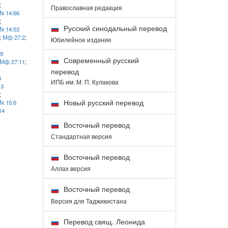
;
Православная редакция
к 14:66
;
Русский синодальный перевод
к 14:53
;
Мф 27:2
;
Юбилейное издание
9
Современный русский
Мф 27:11
;
перевод
4
ИПБ им. М. П. Кулакова
13
;
Новый русский перевод
к 15:6
14
Восточный перевод
Стандартная версия
Восточный перевод
Аллах версия
Восточный перевод
Версия для Таджикистана
Перевод свящ. Леонида