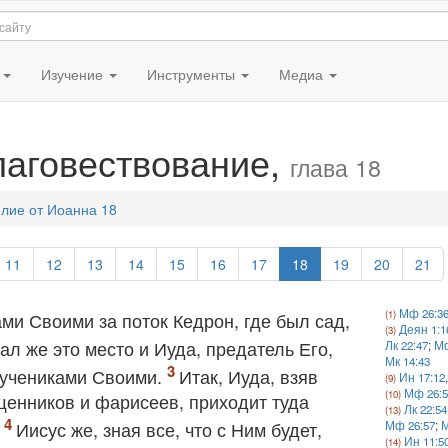
я
Изучение
Инструменты
Медиа
лаговествование,
глава 18
лие от Иоанна 18
11
12
13
14
15
16
17
18
19
20
21
Мф 26:3
ми Своими за поток Кедрон, где был сад,
Деян 1:1
ал же это место и Иуда, предатель Его,
Лк 22:47
;
Мф
Мк 14:43
с учениками Своими.
Итак, Иуда, взяв
Ин 17:12
Мф 26:5
щенников и фарисеев, приходит туда
Лк 22:54
.
Иисус же, зная все, что с Ним будет,
Мф 26:57
;
М
Ин 11:5