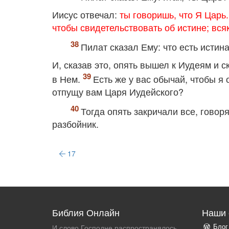
Иисус отвечал:
ты говоришь, что Я Царь.
чтобы свидетельствовать об истине; всяк
Пилат сказал Ему: что есть истин
И, сказав это, опять вышел к Иудеям и с
в Нем.
Есть же у вас обычай, чтобы я 
отпущу вам Царя Иудейского?
Тогда опять закричали все, говор
разбойник.
17
Библия Онлайн
Наши 
Блог
И слово Господне распространялось