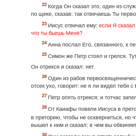
Когда Он сказал это, один из слу
по щеке, сказав: так отвечаешь Ты пер
Иисус отвечал ему:
если Я сказал 
что ты бьешь Меня?
Анна послал Его, связанного, к 
Симон же Петр стоял и грелся. Тут
Он отрекся и сказал: нет.
Один из рабов первосвященническ
отсек ухо, говорит: не я ли видел тебя с
Петр опять отрекся; и тотчас запел
От Каиафы повели Иисуса в прето
в преторию, чтобы не оскверниться, но 
вышел к ним и сказал: в чем вы обвиняе