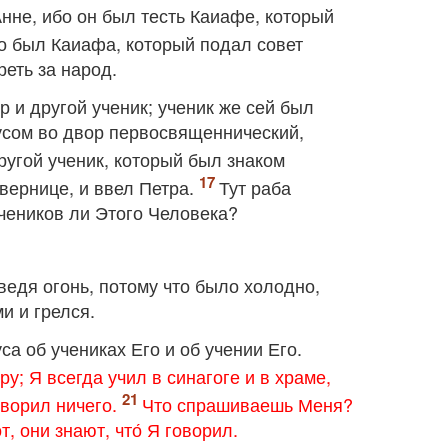
Анне, ибо он был тесть Каиафе, который
о был Каиафа, который подал совет
еть за народ.
 и другой ученик; ученик же сей был
усом во двор первосвященнический,
ругой ученик, который был знаком
вернице, и ввел Петра.
Тут раба
учеников ли Этого Человека?
ведя огонь, потому что было холодно,
и и грелся.
а об учениках Его и об учении Его.
у; Я всегда учил в синагоге и в храме,
оворил ничего.
Что спрашиваешь Меня?
, они знают, что́ Я говорил.