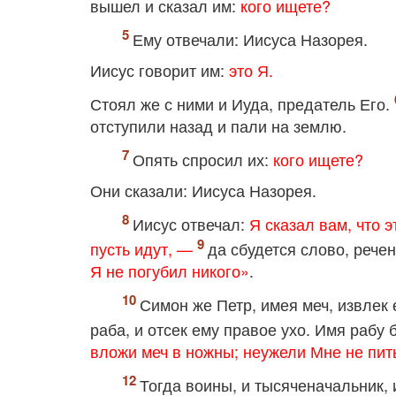
вышел и сказал им:
кого ищете?
Ему отвечали: Иисуса Назорея.
Иисус говорит им:
это Я.
Стоял же с ними и Иуда, предатель Его.
отступили назад и пали на землю.
Опять спросил их:
кого ищете?
Они сказали: Иисуса Назорея.
Иисус отвечал:
Я сказал вам, что э
пусть идут, —
да сбудется слово, рече
Я не погубил никого»
.
Симон же Петр, имея меч, извлек
раба, и отсек ему правое ухо. Имя рабу
вложи меч в ножны; неужели Мне не пит
Тогда воины, и тысяченачальник,