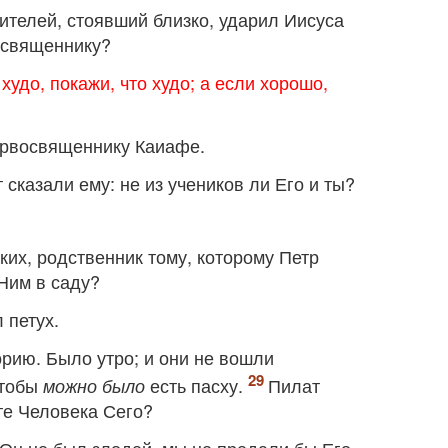
жителей, стоявший близко, ударил Иисуса
восвященнику?
худо, покажи, что худо; а если хорошо,
первосвященнику Каиафе.
 сказали ему: не из учеников ли Его и ты?
их, родственник тому, которому Петр
 Ним в саду?
 петух.
рию. Было утро; и они не вошли
чтобы
есть пасху.
Пилат
можно было
те Человека Сего?