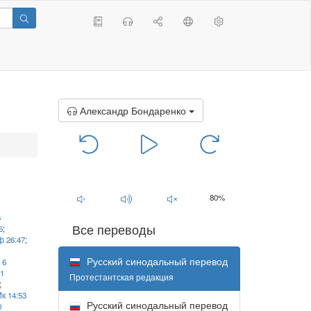
Александр Бондаренко
00:00
/
00:00
80%
6
Все переводы
6
;
 26:47
;
Русский синодальный перевод
,
6
1
Протестантская редакция
;
к 14:53
Русский синодальный перевод
0