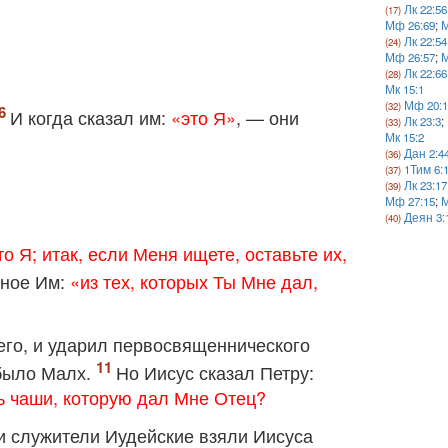
Лк 22:56
Мф 26:69
;
М
Лк 22:54
Мф 26:57
;
М
Лк 22:66
Мк 15:1
Мф 20:1
И когда сказал им:
«это Я»
, — они
Лк 23:3
;
Мк 15:2
Дан 2:4
1Тим 6:
Лк 23:17
Мф 27:15
;
М
Деян 3:
то Я; итак, если Меня ищете, оставьте их,
нное Им:
«из тех, которых Ты Мне дал,
 его, и ударил первосвященнического
 было Малх.
Но Иисус сказал Петру:
ь чаши, которую дал Мне Отец?
 и служители Иудейские взяли Иисуса