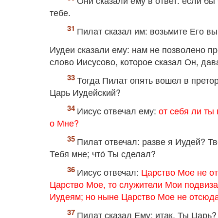
Они сказали ему в ответ: если бы
тебе.
Пилат сказал им: возьмите Его вы
Иудеи сказали ему: нам не позволено п
слово Иисусово, которое сказал Он, дав
Тогда Пилат опять вошел в претор
Царь Иудейский?
Иисус отвечал ему:
от себя ли ты
о Мне?
Пилат отвечал: разве я Иудей? Т
Тебя мне; что́ Ты сделал?
Иисус отвечал:
Царство Мое не от
Царство Мое, то служители Мои подвиза
Иудеям; но ныне Царство Мое не отсюда
Пилат сказал Ему: итак, Ты Царь?