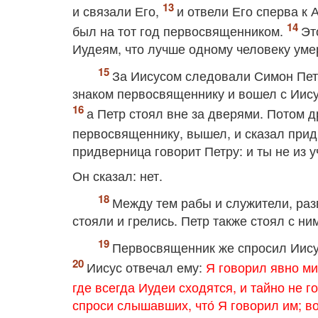
и связали Его,
и отвели Его сперва к 
был на тот год первосвященником.
Эт
Иудеям, что лучше одному человеку умер
За Иисусом следовали Симон Петр
знаком первосвященнику и вошел с Иис
а Петр стоял вне за дверями. Потом д
первосвященнику, вышел, и сказал прид
придверница говорит Петру: и ты не из 
Он сказал: нет.
Между тем рабы и служители, раз
стояли и грелись. Петр также стоял с ним
Первосвященник же спросил Иисус
Иисус отвечал ему:
Я говорил явно мир
где всегда Иудеи сходятся, и тайно не г
спроси слышавших, что́ Я говорил им; вот