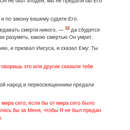
 Он не был злодей, мы не предали бы Его
 и по закону вашему судите Его.
редавать смерти никого, —
да сбудется
ая разуметь, какою смертью Он умрет.
ию, и призвал Иисуса, и сказал Ему: Ты
 говоришь это или другие сказали тебе
вой народ и первосвященники предали
 мира сего; если бы от мира сего было
лись бы за Меня, чтобы Я не был предан
.