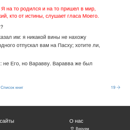
 Я на то родился и на то пришел в мир,
ий, кто от истины, слушает гласа Моего.
а?
казал им: я никакой вины не нахожу
одного отпускал вам на Пасху; хотите ли,
я: не Его, но Варавву. Варавва же был
Список книг
19
сайты
О нас
Веруем