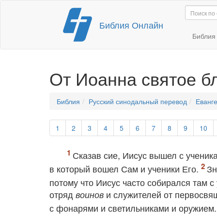
Перейти
Библия Онлайн
к
содержимому
Библи
От Иоанна святое б
Библия
Русский синодальный перевод
Еванге
1
2
3
4
5
6
7
8
9
10
Сказав сие, Иисус вышел с ученика
в который вошел Сам и ученики Его.
Зн
потому что Иисус часто собирался там 
отряд
и служителей от первосвя
воинов
с фонарями и светильниками и оружием